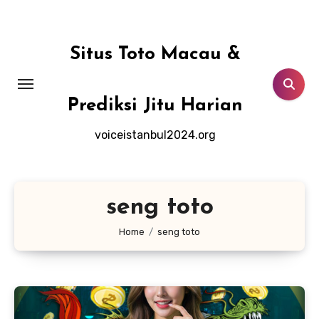
Skip
to
content
Situs Toto Macau &
Prediksi Jitu Harian
voiceistanbul2024.org
seng toto
Home
seng toto