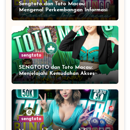
Sengtoto dan Toto Macau:
Mengenal Perkembangan Informasi
Permainan Angka di Era Digital
sengtoto
SENGTOTO dan Toto Macau:
Menjelajahi Kemudahan Akses
Informasi Digital dalam Satu
Platform
sengtoto