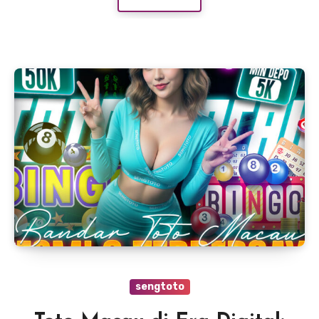
sengtoto