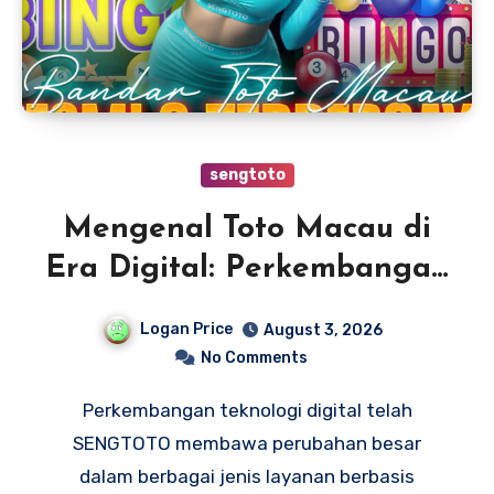
sengtoto
Mengenal Toto Macau di
Era Digital: Perkembangan
Platform, Teknologi, dan
Logan Price
August 3, 2026
Pengalaman Pengguna
No Comments
Perkembangan teknologi digital telah
SENGTOTO membawa perubahan besar
dalam berbagai jenis layanan berbasis