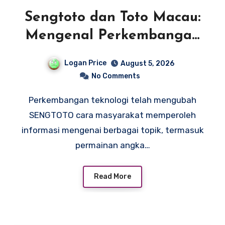
Sengtoto dan Toto Macau:
Mengenal Perkembangan
Informasi Permainan
Logan Price
August 5, 2026
Angka di Era Digital
No Comments
Perkembangan teknologi telah mengubah
SENGTOTO cara masyarakat memperoleh
informasi mengenai berbagai topik, termasuk
permainan angka…
Read More