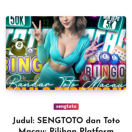
sengtoto
Judul: SENGTOTO dan Toto
Macau: Pilihan Platform