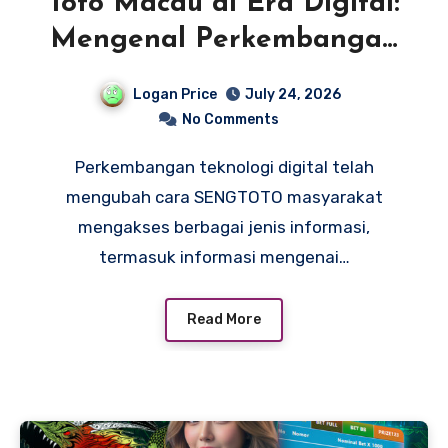
Toto Macau di Era Digital:
Mengenal Perkembangan
Informasi dan Teknologi di
Logan Price
July 24, 2026
Balik Permainan Angka
No Comments
Perkembangan teknologi digital telah
mengubah cara SENGTOTO masyarakat
mengakses berbagai jenis informasi,
termasuk informasi mengenai…
Read More