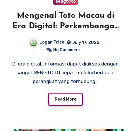
sengtoto
Mengenal Toto Macau di
Era Digital: Perkembangan
Informasi, Teknologi, dan
Logan Price
July 17, 2026
Minat Pencarian
No Comments
Masyarakat
Di era digital, informasi dapat diakses dengan
sangat SENGTOTO cepat melalui berbagai
perangkat yang terhubung…
Read More