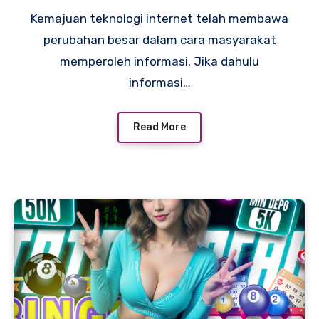
Digital
Kemajuan teknologi internet telah membawa
perubahan besar dalam cara masyarakat
memperoleh informasi. Jika dahulu
informasi…
Read More