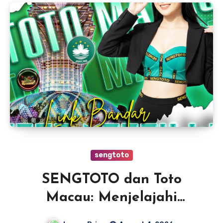
sengtoto
SENGTOTO dan Toto
Macau: Menjelajahi
Kemudahan Akses