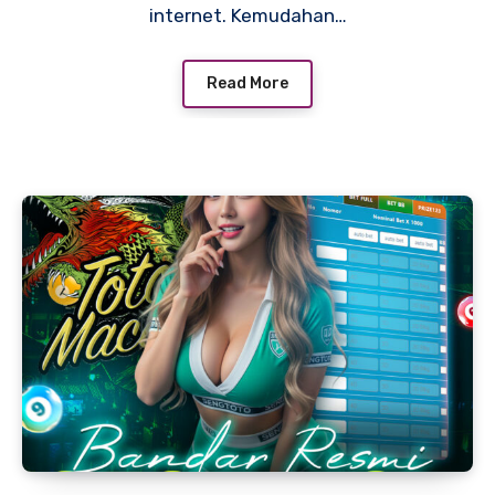
internet. Kemudahan…
Read More