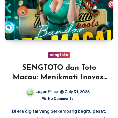
sengtoto
SENGTOTO dan Toto
Macau: Menikmati Inovasi
Platform Digital dengan
Logan Price
July 31, 2026
Akses Cepat dan Informasi
No Comments
Terlengkap
Di era digital yang berkembang begitu pesat,