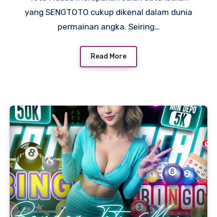
yang SENGTOTO cukup dikenal dalam dunia
permainan angka. Seiring…
Read More