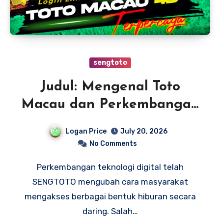
sengtoto
Judul: Mengenal Toto
Macau dan Perkembangan
Platform Digital dalam
Logan Price
July 20, 2026
Industri Permainan Angka
No Comments
Perkembangan teknologi digital telah
SENGTOTO mengubah cara masyarakat
mengakses berbagai bentuk hiburan secara
daring. Salah…