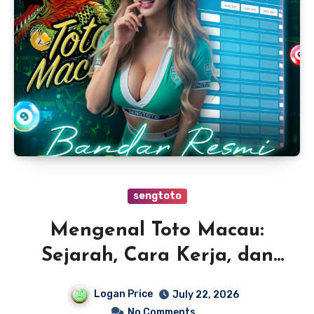
sengtoto
Mengenal Toto Macau:
Sejarah, Cara Kerja, dan
Perkembangan Platform
Logan Price
July 22, 2026
Digital
No Comments