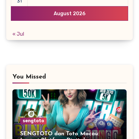
31
August 2026
« Jul
You Missed
sengtoto
SENGTOTO dan Toto Macau: