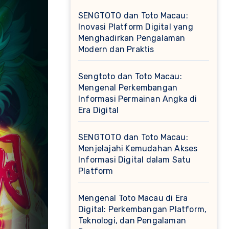
SENGTOTO dan Toto Macau:
Inovasi Platform Digital yang
Menghadirkan Pengalaman
Modern dan Praktis
Sengtoto dan Toto Macau:
Mengenal Perkembangan
Informasi Permainan Angka di
Era Digital
SENGTOTO dan Toto Macau:
Menjelajahi Kemudahan Akses
Informasi Digital dalam Satu
Platform
Mengenal Toto Macau di Era
Digital: Perkembangan Platform,
Teknologi, dan Pengalaman