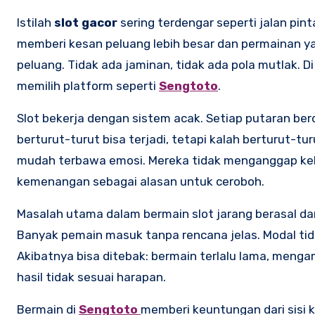
Istilah
slot gacor
sering terdengar seperti jalan pi
memberi kesan peluang lebih besar dan permainan yang
peluang. Tidak ada jaminan, tidak ada pola mutlak. D
memilih platform seperti
Sengtoto
.
Slot bekerja dengan sistem acak. Setiap putaran berd
berturut-turut bisa terjadi, tetapi kalah berturut-
mudah terbawa emosi. Mereka tidak menganggap kek
kemenangan sebagai alasan untuk ceroboh.
Masalah utama dalam bermain slot jarang berasal dari
Banyak pemain masuk tanpa rencana jelas. Modal tida
Akibatnya bisa ditebak: bermain terlalu lama, mengam
hasil tidak sesuai harapan.
Bermain di
Sengtoto
memberi keuntungan dari sisi ko