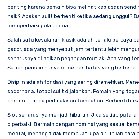
penting karena pemain bisa melihat kebiasaan sendir
naik? Apakah sulit berhenti ketika sedang unggul? D
memperbaiki pola bermain.
Salah satu kesalahan klasik adalah terlalu percaya p
gacor, ada yang menyebut jam tertentu lebih menguntu
seharusnya dijadikan pegangan mutlak. Apa yang ter
Setiap pemain punya ritme dan batas yang berbeda.
Disiplin adalah fondasi yang sering diremehkan. Me
sederhana, tetapi sulit dijalankan. Pemain yang tega
berhenti tanpa perlu alasan tambahan. Berhenti bukan
Slot seharusnya menjadi hiburan. Jika setiap putar
diperbaiki. Bermain dengan nominal yang sesuai ke
mental, menang tidak membuat lupa diri. Inilah cara 