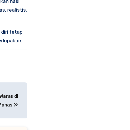
kan hasil
, realistis,
diri tetap
erlupakan.
Waras di
 Panas