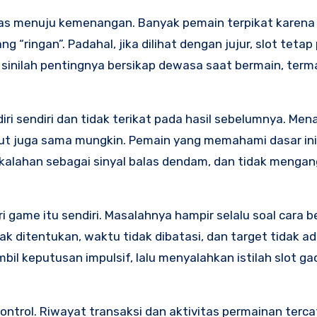
ntas menuju kemenangan. Banyak pemain terpikat karena 
 “ringan”. Padahal, jika dilihat dengan jujur, slot teta
i sinilah pentingnya bersikap dewasa saat bermain, term
iri sendiri dan tidak terikat pada hasil sebelumnya. Men
turut juga sama mungkin. Pemain yang memahami dasar ini
alahan sebagai sinyal balas dendam, dan tidak menga
 game itu sendiri. Masalahnya hampir selalu soal cara b
k ditentukan, waktu tidak dibatasi, dan target tidak ad
bil keputusan impulsif, lalu menyalahkan istilah slot ga
ntrol. Riwayat transaksi dan aktivitas permainan tercata