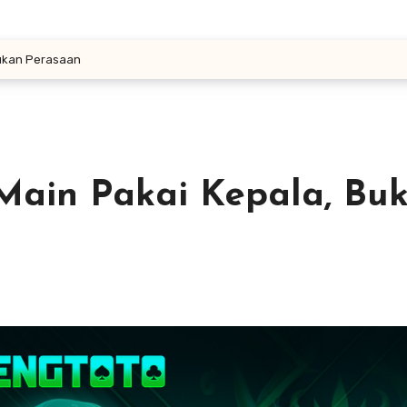
Bukan Perasaan
 Main Pakai Kepala, Bu