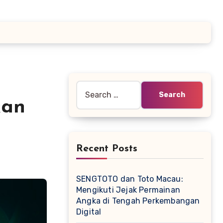
Search
for:
kan
Recent Posts
SENGTOTO dan Toto Macau:
Mengikuti Jejak Permainan
Angka di Tengah Perkembangan
Digital