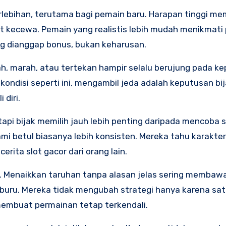
lebihan, terutama bagi pemain baru. Harapan tinggi me
at kecewa. Pemain yang realistis lebih mudah menikmati
ng dianggap bonus, bukan keharusan.
h, marah, atau tertekan hampir selalu berujung pada k
ondisi seperti ini, mengambil jeda adalah keputusan bij
diri.
api bijak memilih jauh lebih penting daripada mencoba
i betul biasanya lebih konsisten. Mereka tahu karakte
rita slot gacor dari orang lain.
at. Menaikkan taruhan tanpa alasan jelas sering membaw
-buru. Mereka tidak mengubah strategi hanya karena sa
membuat permainan tetap terkendali.