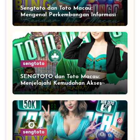
Sengtoto dan Toto Macau:
Mengenal Perkembangan Informasi
Permainan Angka di Era Digital
sengtoto
SENGTOTO dan Toto Macau:
Menjelajahi Kemudahan Akses
Informasi Digital dalam Satu
Platform
sengtoto