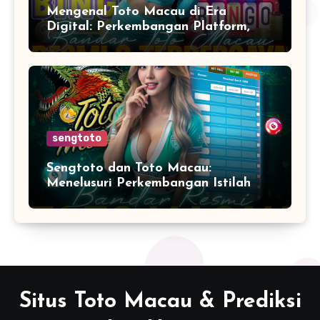
Mengenal Toto Macau di Era
Digital: Perkembangan Platform,
Teknologi, dan Pengalaman
Pengguna
sengtoto
Sengtoto dan Toto Macau:
Menelusuri Perkembangan Istilah
yang Banyak Dibahas di Dunia
Digital
Situs Toto Macau & Prediksi