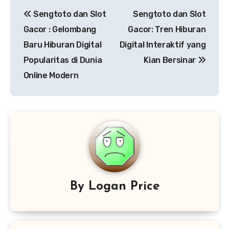
Post
Sengtoto dan Slot
Sengtoto dan Slot
navigation
Gacor : Gelombang
Gacor: Tren Hiburan
Baru Hiburan Digital
Digital Interaktif yang
Popularitas di Dunia
Kian Bersinar
Online Modern
By
Logan Price