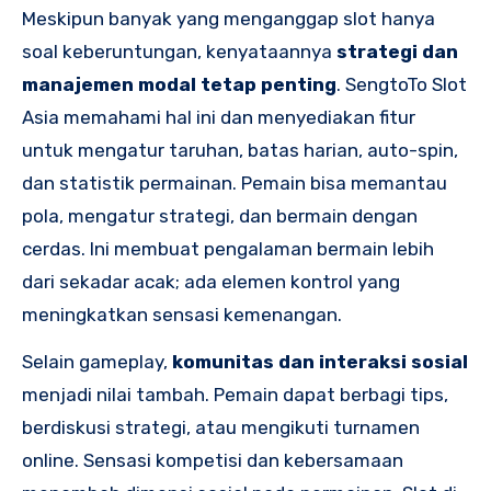
Meskipun banyak yang menganggap slot hanya
soal keberuntungan, kenyataannya
strategi dan
manajemen modal tetap penting
. SengtoTo Slot
Asia memahami hal ini dan menyediakan fitur
untuk mengatur taruhan, batas harian, auto-spin,
dan statistik permainan. Pemain bisa memantau
pola, mengatur strategi, dan bermain dengan
cerdas. Ini membuat pengalaman bermain lebih
dari sekadar acak; ada elemen kontrol yang
meningkatkan sensasi kemenangan.
Selain gameplay,
komunitas dan interaksi sosial
menjadi nilai tambah. Pemain dapat berbagi tips,
berdiskusi strategi, atau mengikuti turnamen
online. Sensasi kompetisi dan kebersamaan