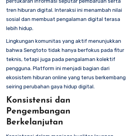
pertukaran informasi seputar pembaruan serta
tren hiburan digital. Interaksi ini menambah nilai
sosial dan membuat pengalaman digital terasa
lebih hidup.
Lingkungan komunitas yang aktif menunjukkan
bahwa Sengtoto tidak hanya berfokus pada fitur
teknis, tetapi juga pada pengalaman kolektif
pengguna. Platform ini menjadi bagian dari
ekosistem hiburan online yang terus berkembang
seiring perubahan gaya hidup digital.
Konsistensi dan
Pengembangan
Berkelanjutan