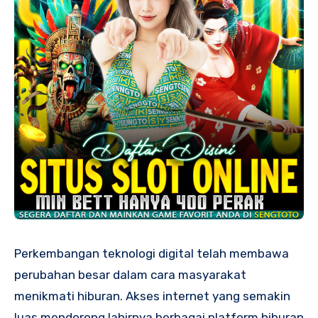
Perkembangan teknologi digital telah membawa
perubahan besar dalam cara masyarakat
menikmati hiburan. Akses internet yang semakin
luas mendorong lahirnya berbagai platform hiburan