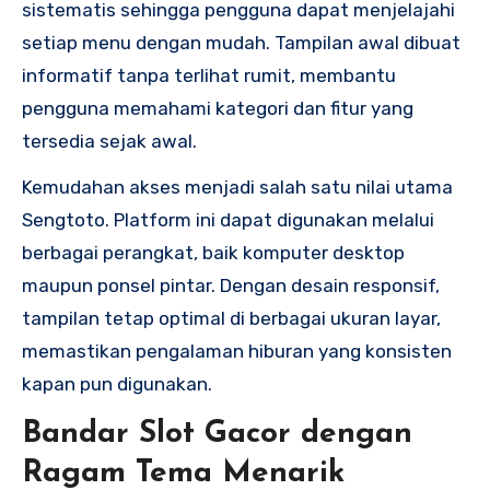
sistematis sehingga pengguna dapat menjelajahi
setiap menu dengan mudah. Tampilan awal dibuat
informatif tanpa terlihat rumit, membantu
pengguna memahami kategori dan fitur yang
tersedia sejak awal.
Kemudahan akses menjadi salah satu nilai utama
Sengtoto. Platform ini dapat digunakan melalui
berbagai perangkat, baik komputer desktop
maupun ponsel pintar. Dengan desain responsif,
tampilan tetap optimal di berbagai ukuran layar,
memastikan pengalaman hiburan yang konsisten
kapan pun digunakan.
Bandar Slot Gacor dengan
Ragam Tema Menarik