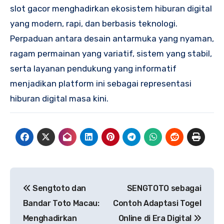
slot gacor menghadirkan ekosistem hiburan digital
yang modern, rapi, dan berbasis teknologi.
Perpaduan antara desain antarmuka yang nyaman,
ragam permainan yang variatif, sistem yang stabil,
serta layanan pendukung yang informatif
menjadikan platform ini sebagai representasi
hiburan digital masa kini.
Post
Sengtoto dan
SENGTOTO sebagai
navigation
Bandar Toto Macau:
Contoh Adaptasi Togel
Menghadirkan
Online di Era Digital