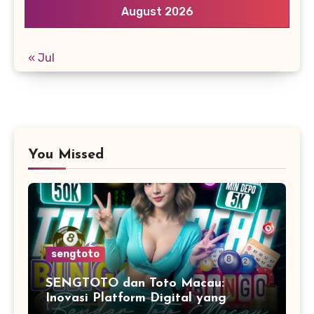
August 2026
« Jul
You Missed
sengtoto
SENGTOTO dan Toto Macau:
Inovasi Platform Digital yang
Menghadirkan Pengalaman Modern