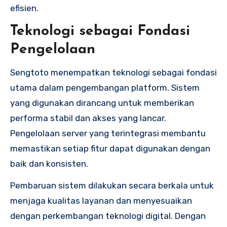
efisien.
Teknologi sebagai Fondasi
Pengelolaan
Sengtoto menempatkan teknologi sebagai fondasi
utama dalam pengembangan platform. Sistem
yang digunakan dirancang untuk memberikan
performa stabil dan akses yang lancar.
Pengelolaan server yang terintegrasi membantu
memastikan setiap fitur dapat digunakan dengan
baik dan konsisten.
Pembaruan sistem dilakukan secara berkala untuk
menjaga kualitas layanan dan menyesuaikan
dengan perkembangan teknologi digital. Dengan