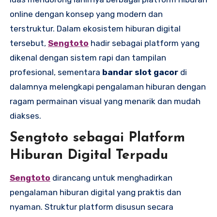
online dengan konsep yang modern dan
terstruktur. Dalam ekosistem hiburan digital
tersebut,
Sengtoto
hadir sebagai platform yang
dikenal dengan sistem rapi dan tampilan
profesional, sementara
bandar slot gacor
di
dalamnya melengkapi pengalaman hiburan dengan
ragam permainan visual yang menarik dan mudah
diakses.
Sengtoto sebagai Platform
Hiburan Digital Terpadu
Sengtoto
dirancang untuk menghadirkan
pengalaman hiburan digital yang praktis dan
nyaman. Struktur platform disusun secara