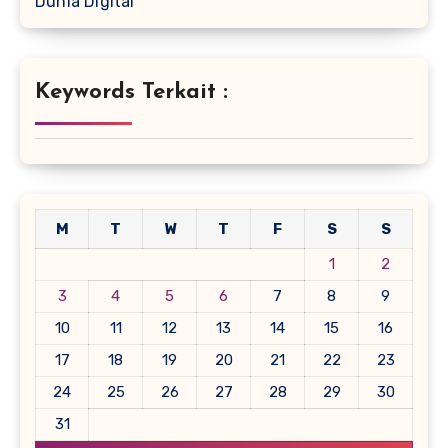
Dunia Digital
Keywords Terkait :
M
T
W
T
F
S
S
1
2
3
4
5
6
7
8
9
10
11
12
13
14
15
16
17
18
19
20
21
22
23
24
25
26
27
28
29
30
31