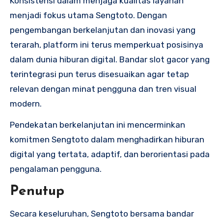
Konsistensi dalam menjaga kualitas layanan
menjadi fokus utama Sengtoto. Dengan
pengembangan berkelanjutan dan inovasi yang
terarah, platform ini terus memperkuat posisinya
dalam dunia hiburan digital. Bandar slot gacor yang
terintegrasi pun terus disesuaikan agar tetap
relevan dengan minat pengguna dan tren visual
modern.
Pendekatan berkelanjutan ini mencerminkan
komitmen Sengtoto dalam menghadirkan hiburan
digital yang tertata, adaptif, dan berorientasi pada
pengalaman pengguna.
Penutup
Secara keseluruhan, Sengtoto bersama bandar