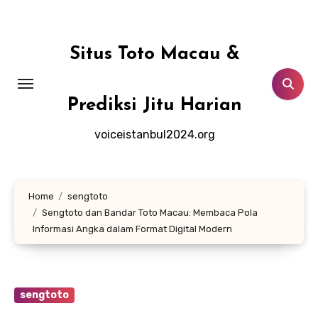
Skip
to
content
Situs Toto Macau &
Prediksi Jitu Harian
voiceistanbul2024.org
Home
sengtoto
Sengtoto dan Bandar Toto Macau: Membaca Pola
Informasi Angka dalam Format Digital Modern
sengtoto