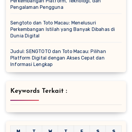
Perkembangan Platform, Teknologi, dan
Pengalaman Pengguna
Sengtoto dan Toto Macau: Menelusuri
Perkembangan Istilah yang Banyak Dibahas di
Dunia Digital
Judul: SENGTOTO dan Toto Macau: Pilihan
Platform Digital dengan Akses Cepat dan
Informasi Lengkap
Keywords Terkait :
M
T
W
T
F
S
S