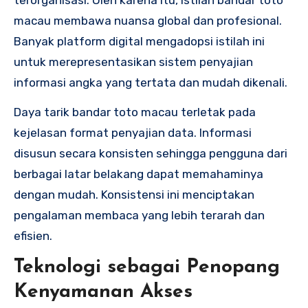
terorganisasi. Oleh karena itu, istilah bandar toto
macau membawa nuansa global dan profesional.
Banyak platform digital mengadopsi istilah ini
untuk merepresentasikan sistem penyajian
informasi angka yang tertata dan mudah dikenali.
Daya tarik bandar toto macau terletak pada
kejelasan format penyajian data. Informasi
disusun secara konsisten sehingga pengguna dari
berbagai latar belakang dapat memahaminya
dengan mudah. Konsistensi ini menciptakan
pengalaman membaca yang lebih terarah dan
efisien.
Teknologi sebagai Penopang
Kenyamanan Akses