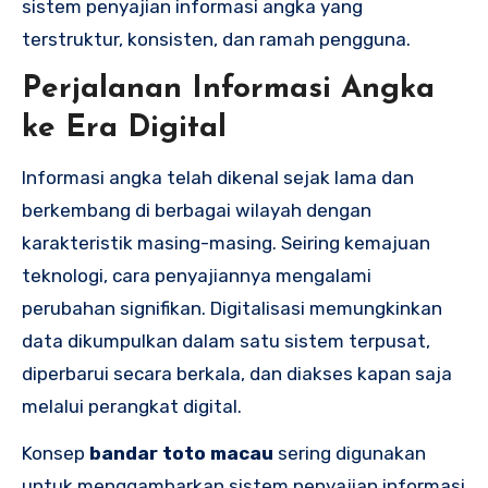
sistem penyajian informasi angka yang
terstruktur, konsisten, dan ramah pengguna.
Perjalanan Informasi Angka
ke Era Digital
Informasi angka telah dikenal sejak lama dan
berkembang di berbagai wilayah dengan
karakteristik masing-masing. Seiring kemajuan
teknologi, cara penyajiannya mengalami
perubahan signifikan. Digitalisasi memungkinkan
data dikumpulkan dalam satu sistem terpusat,
diperbarui secara berkala, dan diakses kapan saja
melalui perangkat digital.
Konsep
bandar toto macau
sering digunakan
untuk menggambarkan sistem penyajian informasi