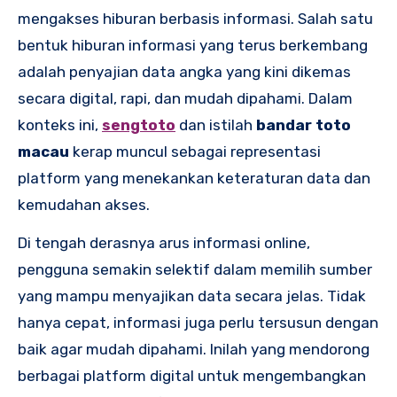
mengakses hiburan berbasis informasi. Salah satu
bentuk hiburan informasi yang terus berkembang
adalah penyajian data angka yang kini dikemas
secara digital, rapi, dan mudah dipahami. Dalam
konteks ini,
sengtoto
dan istilah
bandar toto
macau
kerap muncul sebagai representasi
platform yang menekankan keteraturan data dan
kemudahan akses.
Di tengah derasnya arus informasi online,
pengguna semakin selektif dalam memilih sumber
yang mampu menyajikan data secara jelas. Tidak
hanya cepat, informasi juga perlu tersusun dengan
baik agar mudah dipahami. Inilah yang mendorong
berbagai platform digital untuk mengembangkan