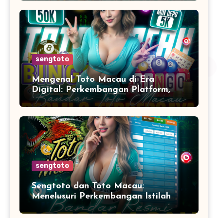
Platform
sengtoto
Mengenal Toto Macau di Era
Digital: Perkembangan Platform,
Teknologi, dan Pengalaman
Pengguna
sengtoto
Sengtoto dan Toto Macau:
Menelusuri Perkembangan Istilah
yang Banyak Dibahas di Dunia
Digital