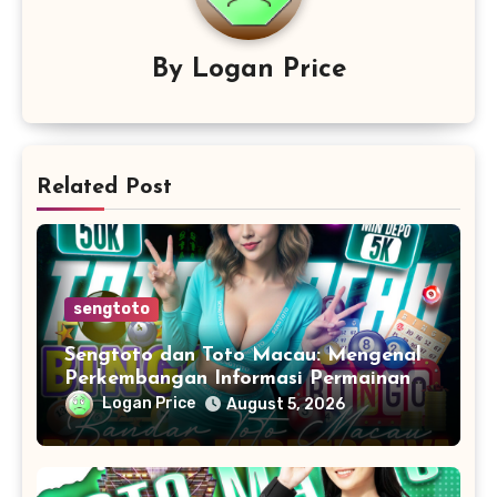
By
Logan Price
Related Post
sengtoto
Sengtoto dan Toto Macau: Mengenal
Perkembangan Informasi Permainan
Angka di Era Digital
Logan Price
August 5, 2026