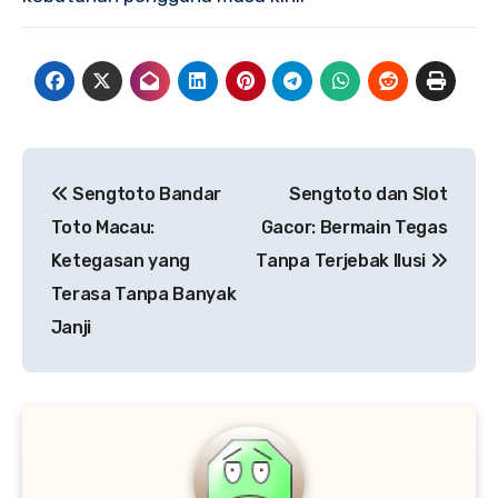
Post
Sengtoto Bandar
Sengtoto dan Slot
navigation
Toto Macau:
Gacor: Bermain Tegas
Ketegasan yang
Tanpa Terjebak Ilusi
Terasa Tanpa Banyak
Janji