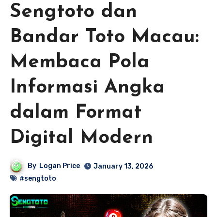
Sengtoto dan
Bandar Toto Macau:
Membaca Pola
Informasi Angka
dalam Format
Digital Modern
By
Logan Price
January 13, 2026
#sengtoto