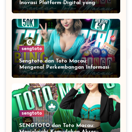
Inovasi Platform Digital yang
Menghadirkan Pengalaman Modern
dan Praktis
sengtoto
Sengtoto dan Toto Macau:
Mengenal Perkembangan Informasi
Permainan Angka di Era Digital
sengtoto
SENGTOTO dan Toto Macau:
Menjelajahi Kemudahan Akses