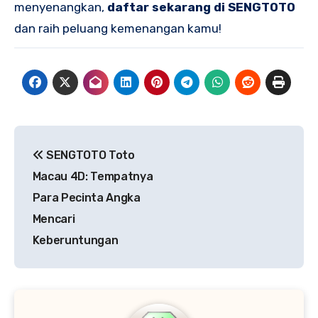
menyenangkan,
daftar sekarang di SENGTOTO
dan raih peluang kemenangan kamu!
Post
SENGTOTO Toto
navigation
Macau 4D: Tempatnya
Para Pecinta Angka
Mencari
Keberuntungan