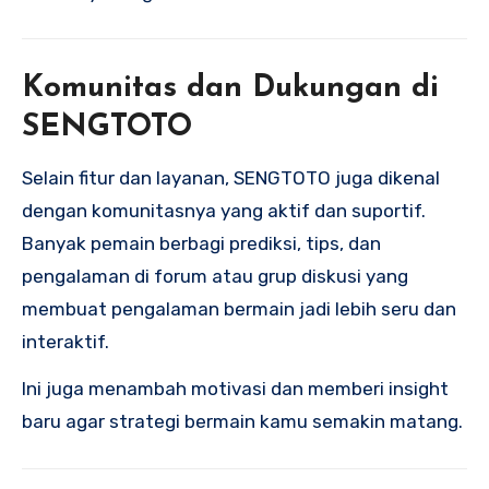
Komunitas dan Dukungan di
SENGTOTO
Selain fitur dan layanan, SENGTOTO juga dikenal
dengan komunitasnya yang aktif dan suportif.
Banyak pemain berbagi prediksi, tips, dan
pengalaman di forum atau grup diskusi yang
membuat pengalaman bermain jadi lebih seru dan
interaktif.
Ini juga menambah motivasi dan memberi insight
baru agar strategi bermain kamu semakin matang.