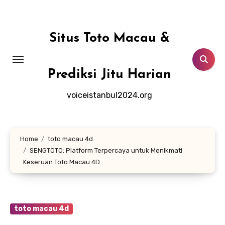
Skip
to
content
Situs Toto Macau &
Prediksi Jitu Harian
voiceistanbul2024.org
Home
toto macau 4d
SENGTOTO: Platform Terpercaya untuk Menikmati
Keseruan Toto Macau 4D
toto macau 4d