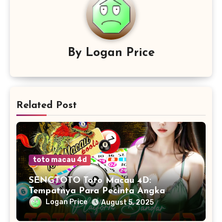
By
Logan Price
Related Post
toto macau 4d
SENGTOTO Toto Macau 4D:
Tempatnya Para Pecinta Angka
Mencari Keberuntungan
Logan Price
August 5, 2025