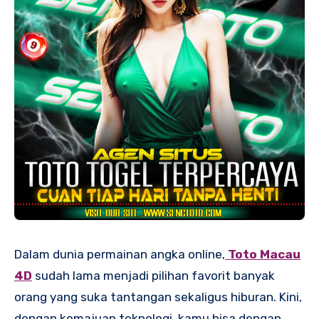
Dalam dunia permainan angka online,
Toto Macau
4D
sudah lama menjadi pilihan favorit banyak
orang yang suka tantangan sekaligus hiburan. Kini,
dengan kemajuan teknologi, kamu bisa dengan