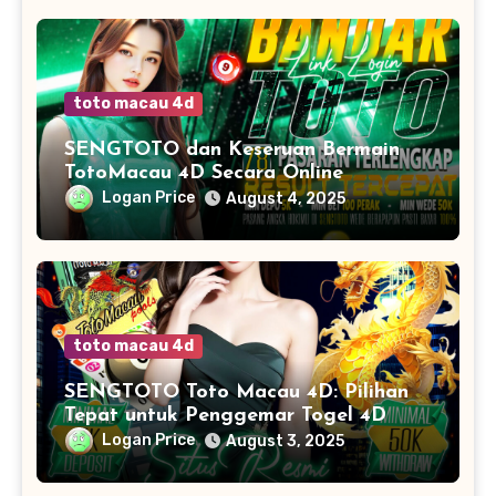
toto macau 4d
SENGTOTO dan Keseruan Bermain
TotoMacau 4D Secara Online
Logan Price
August 4, 2025
toto macau 4d
SENGTOTO Toto Macau 4D: Pilihan
Tepat untuk Penggemar Togel 4D
Logan Price
August 3, 2025