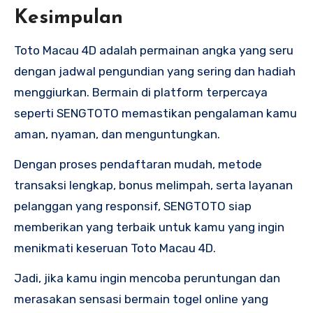
Kesimpulan
Toto Macau 4D adalah permainan angka yang seru
dengan jadwal pengundian yang sering dan hadiah
menggiurkan. Bermain di platform terpercaya
seperti SENGTOTO memastikan pengalaman kamu
aman, nyaman, dan menguntungkan.
Dengan proses pendaftaran mudah, metode
transaksi lengkap, bonus melimpah, serta layanan
pelanggan yang responsif, SENGTOTO siap
memberikan yang terbaik untuk kamu yang ingin
menikmati keseruan Toto Macau 4D.
Jadi, jika kamu ingin mencoba peruntungan dan
merasakan sensasi bermain togel online yang