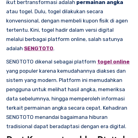
ikut bertransformasi adalah
permainan angka
atau togel. Dulu, togel dilakukan secara
konvensional, dengan membeli kupon fisik di agen
tertentu. Kini, togel hadir dalam versi digital
melalui berbagai platform online, salah satunya
adalah
SENGTOTO
.
SENGTOTO dikenal sebagai platform
togel online
yang populer karena kemudahannya diakses dan
sistem yang modern. Platform ini memudahkan
pengguna untuk melihat hasil angka, memeriksa
data sebelumnya, hingga memperoleh informasi
terkait permainan angka secara cepat. Kehadiran
SENGTOTO menandai bagaimana hiburan
tradisional dapat beradaptasi dengan era digital.