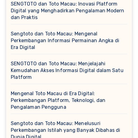
SENGTOTO dan Toto Macau: Inovasi Platform
Digital yang Menghadirkan Pengalaman Modern
dan Praktis
Sengtoto dan Toto Macau: Mengenal
Perkembangan Informasi Permainan Angka di
Era Digital
SENGTOTO dan Toto Macau: Menjelajahi
Kemudahan Akses Informasi Digital dalam Satu
Platform
Mengenal Toto Macau di Era Digital:
Perkembangan Platform, Teknologi, dan
Pengalaman Pengguna
Sengtoto dan Toto Macau: Menelusuri
Perkembangan Istilah yang Banyak Dibahas di
Dunia Digital