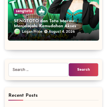
sengtoto
SENGTOTO dan Toto Macau:
Menjelajahi Kemudahan Akses
Informasi Digital dalam Satu Platform
Logan Price
August 4, 2026
Search
for:
Recent Posts