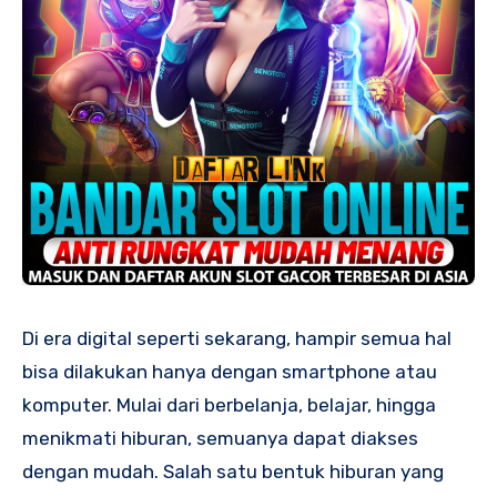
Di era digital seperti sekarang, hampir semua hal
bisa dilakukan hanya dengan smartphone atau
komputer. Mulai dari berbelanja, belajar, hingga
menikmati hiburan, semuanya dapat diakses
dengan mudah. Salah satu bentuk hiburan yang