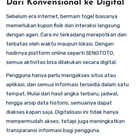
Dari Konvensional ke Digital
Sebelum era internet, bermain togel biasanya
memerlukan kupon fisik dan interaksi langsung
dengan agen. Cara ini terkadang merepotkan dan
terbatas oleh waktu maupun lokasi. Dengan
hadirnya platform online seperti SENGTOTO,
semua aktivitas bisa dilakukan secara digital.
Pengguna hanya perlu mengakses situs atau
aplikasi, dan semua informasi tersedia dalam satu
tempat. Mulai dari hasil angka terbaru, jadwal,
hingga arsip data historis, semuanya dapat
diakses kapan saja. Digitalisasi ini tidak hanya
mempermudah akses, tetapi juga meningkatkan
transparansi informasi bagi pengguna.