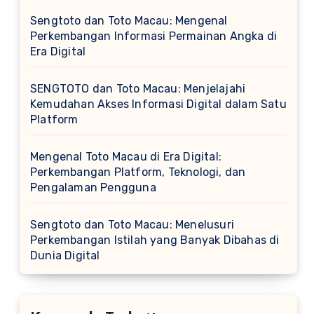
Sengtoto dan Toto Macau: Mengenal
Perkembangan Informasi Permainan Angka di
Era Digital
SENGTOTO dan Toto Macau: Menjelajahi
Kemudahan Akses Informasi Digital dalam Satu
Platform
Mengenal Toto Macau di Era Digital:
Perkembangan Platform, Teknologi, dan
Pengalaman Pengguna
Sengtoto dan Toto Macau: Menelusuri
Perkembangan Istilah yang Banyak Dibahas di
Dunia Digital