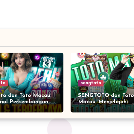
oto
sengtoto
to dan Toto Macau:
SENGTOTO dan Toto
nal Perkembangan
Macau: Menjelajahi
asi Permainan Angka
Kemudahan Akses Inf
Digital
Digital dalam Satu P