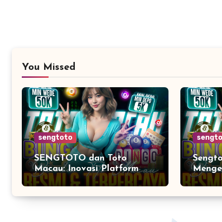
You Missed
sengtoto
sengt
SENGTOTO dan Toto
Sengto
Macau: Inovasi Platform
Menge
Digital yang Menghadirkan
Inform
Pengalaman Modern dan
di Era 
Praktis