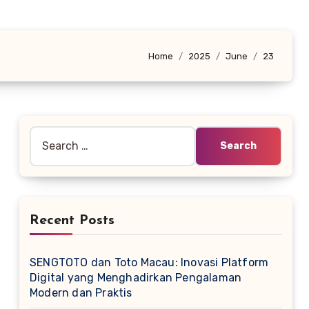
Home
2025
June
23
Search
for:
Recent Posts
SENGTOTO dan Toto Macau: Inovasi Platform
Digital yang Menghadirkan Pengalaman
Modern dan Praktis