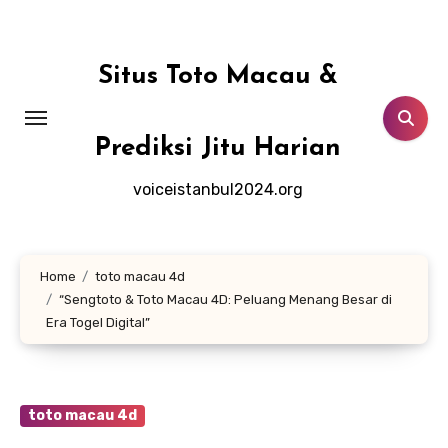
Skip
to
content
Situs Toto Macau &
Prediksi Jitu Harian
voiceistanbul2024.org
Home
toto macau 4d
“Sengtoto & Toto Macau 4D: Peluang Menang Besar di
Era Togel Digital”
toto macau 4d