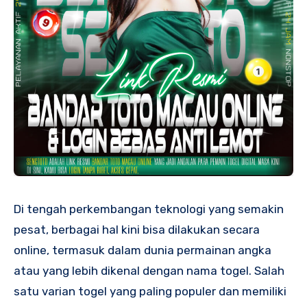
Di tengah perkembangan teknologi yang semakin
pesat, berbagai hal kini bisa dilakukan secara
online, termasuk dalam dunia permainan angka
atau yang lebih dikenal dengan nama togel. Salah
satu varian togel yang paling populer dan memiliki