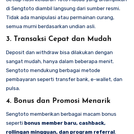
di Sengtoto diambil langsung dari sumber resmi.
Tidak ada manipulasi atau permainan curang,
semua murni berdasarkan undian asli.
3.
Transaksi Cepat dan Mudah
Deposit dan withdraw bisa dilakukan dengan
sangat mudah, hanya dalam beberapa menit.
Sengtoto mendukung berbagai metode
pembayaran seperti transfer bank, e-wallet, dan
pulsa.
4.
Bonus dan Promosi Menarik
Sengtoto memberikan berbagai macam bonus
seperti
bonus member baru, cashback,
rollingan mingguan, dan program referral
.