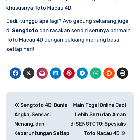
khususnya Toto Macau 4D.
Jadi, tunggu apa lagi? Ayo gabung sekarang juga
di
Sengtoto
dan rasakan sendiri serunya bermain
Toto Macau 4D dengan peluang menang besar
setiap hari!
Post
Sengtoto 4D: Dunia
Main Togel Online Jadi
navigation
Angka, Sensasi
Lebih Seru dan Aman
Menang, dan
di SENGTOTO: Spesialis
Keberuntungan Setiap
Toto Macau 4D