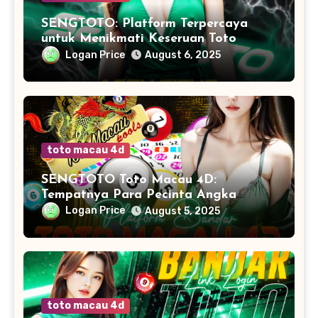
SENGTOTO: Platform Terpercaya
untuk Menikmati Keseruan Toto
Macau 4D
Logan Price
August 6, 2025
toto macau 4d
SENGTOTO Toto Macau 4D:
Tempatnya Para Pecinta Angka
Mencari Keberuntungan
Logan Price
August 5, 2025
toto macau 4d