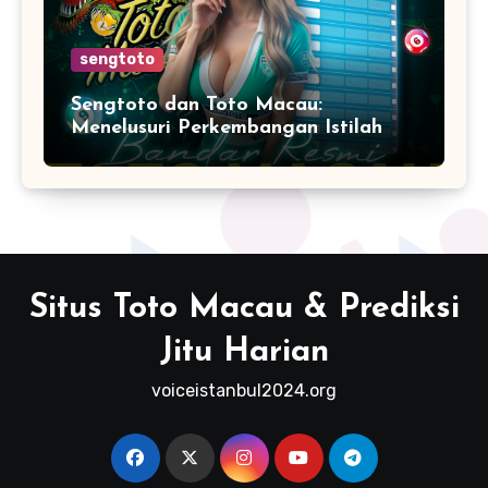
sengtoto
Sengtoto dan Toto Macau:
Menelusuri Perkembangan Istilah
yang Banyak Dibahas di Dunia
Digital
Situs Toto Macau & Prediksi
Jitu Harian
voiceistanbul2024.org