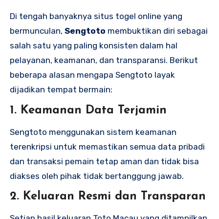
Di tengah banyaknya situs togel online yang
bermunculan,
Sengtoto
membuktikan diri sebagai
salah satu yang paling konsisten dalam hal
pelayanan, keamanan, dan transparansi. Berikut
beberapa alasan mengapa Sengtoto layak
dijadikan tempat bermain:
1.
Keamanan Data Terjamin
Sengtoto menggunakan sistem keamanan
terenkripsi untuk memastikan semua data pribadi
dan transaksi pemain tetap aman dan tidak bisa
diakses oleh pihak tidak bertanggung jawab.
2.
Keluaran Resmi dan Transparan
Setiap hasil keluaran Toto Macau yang ditampilkan