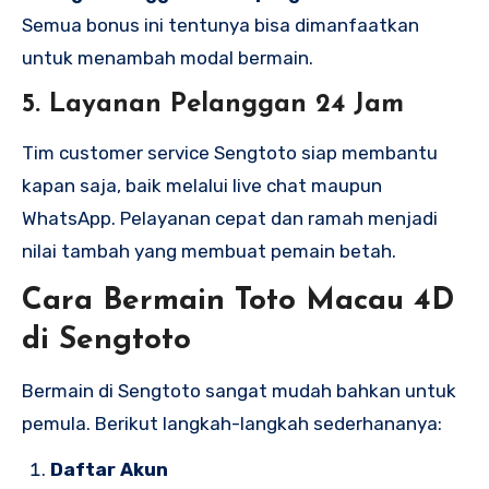
Semua bonus ini tentunya bisa dimanfaatkan
untuk menambah modal bermain.
5.
Layanan Pelanggan 24 Jam
Tim customer service Sengtoto siap membantu
kapan saja, baik melalui live chat maupun
WhatsApp. Pelayanan cepat dan ramah menjadi
nilai tambah yang membuat pemain betah.
Cara Bermain Toto Macau 4D
di Sengtoto
Bermain di Sengtoto sangat mudah bahkan untuk
pemula. Berikut langkah-langkah sederhananya:
Daftar Akun