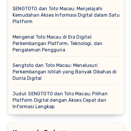
SENGTOTO dan Toto Macau: Menjelajahi
Kemudahan Akses Informasi Digital dalam Satu
Platform
Mengenal Toto Macau di Era Digital:
Perkembangan Platform, Teknologi, dan
Pengalaman Pengguna
Sengtoto dan Toto Macau: Menelusuri
Perkembangan Istilah yang Banyak Dibahas di
Dunia Digital
Judul: SENGTOTO dan Toto Macau: Pilihan
Platform Digital dengan Akses Cepat dan
Informasi Lengkap