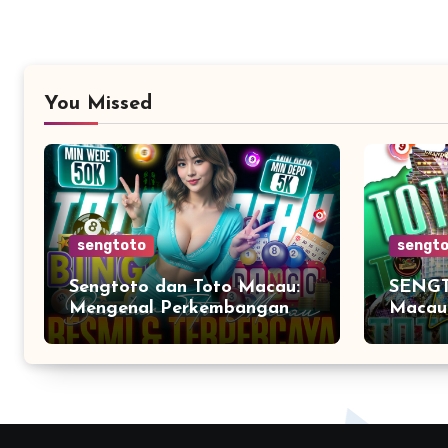
You Missed
sengtoto
sengt
Sengtoto dan Toto Macau:
SENGT
Mengenal Perkembangan
Macau:
Informasi Permainan Angka
Kemuda
di Era Digital
Digita