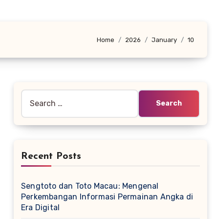
Home
2026
January
10
Search
for:
Recent Posts
Sengtoto dan Toto Macau: Mengenal
Perkembangan Informasi Permainan Angka di
Era Digital