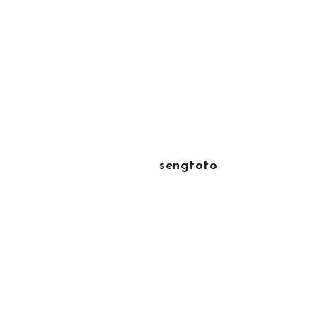
sengtoto