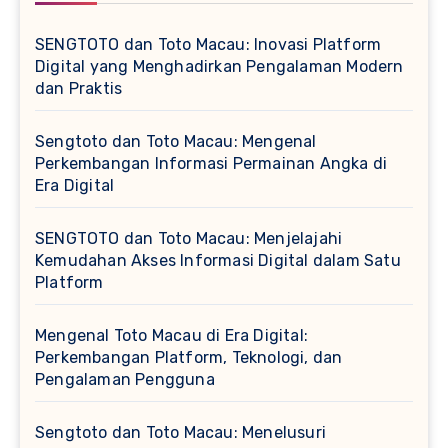
SENGTOTO dan Toto Macau: Inovasi Platform
Digital yang Menghadirkan Pengalaman Modern
dan Praktis
Sengtoto dan Toto Macau: Mengenal
Perkembangan Informasi Permainan Angka di
Era Digital
SENGTOTO dan Toto Macau: Menjelajahi
Kemudahan Akses Informasi Digital dalam Satu
Platform
Mengenal Toto Macau di Era Digital:
Perkembangan Platform, Teknologi, dan
Pengalaman Pengguna
Sengtoto dan Toto Macau: Menelusuri