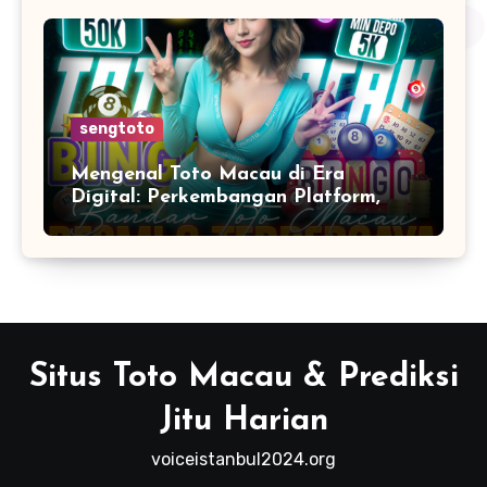
Platform
sengtoto
Mengenal Toto Macau di Era
Digital: Perkembangan Platform,
Teknologi, dan Pengalaman
Pengguna
Situs Toto Macau & Prediksi
Jitu Harian
voiceistanbul2024.org