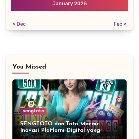
January 2026
« Dec
Feb »
You Missed
sengtoto
SENGTOTO dan Toto Macau:
Inovasi Platform Digital yang
Menghadirkan Pengalaman Modern