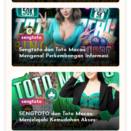
dan Praktis
sengtoto
Sengtoto dan Toto Macau:
Mengenal Perkembangan Informasi
Permainan Angka di Era Digital
sengtoto
SENGTOTO dan Toto Macau:
Menjelajahi Kemudahan Akses
Informasi Digital dalam Satu