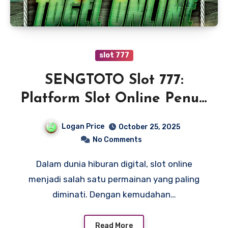
slot 777
SENGTOTO Slot 777:
Platform Slot Online Penuh
Keseruan dan Keuntungan
Logan Price
October 25, 2025
No Comments
Dalam dunia hiburan digital, slot online
menjadi salah satu permainan yang paling
diminati. Dengan kemudahan…
Read More