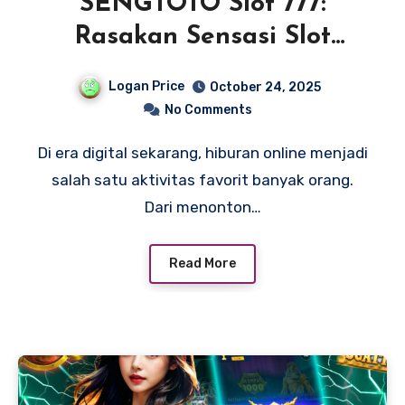
SENGTOTO Slot 777:
Rasakan Sensasi Slot
Online dengan Jackpot
Logan Price
October 24, 2025
Menggiurkan
No Comments
Di era digital sekarang, hiburan online menjadi
salah satu aktivitas favorit banyak orang.
Dari menonton…
Read More