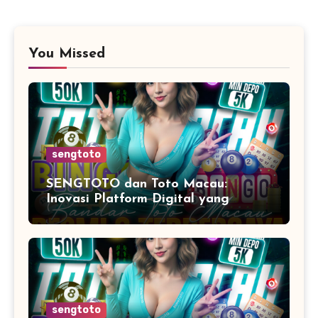
You Missed
sengtoto
SENGTOTO dan Toto Macau:
Inovasi Platform Digital yang
Menghadirkan Pengalaman Modern
dan Praktis
sengtoto