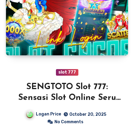
slot 777
SENGTOTO Slot 777:
Sensasi Slot Online Seru
dengan Peluang Jackpot
Logan Price
October 20, 2025
Besar
No Comments