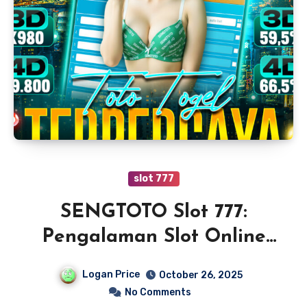
slot 777
SENGTOTO Slot 777:
Pengalaman Slot Online
yang Seru dan
Logan Price
October 26, 2025
Menguntungkan
No Comments