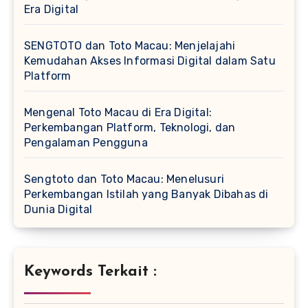
Era Digital
SENGTOTO dan Toto Macau: Menjelajahi
Kemudahan Akses Informasi Digital dalam Satu
Platform
Mengenal Toto Macau di Era Digital:
Perkembangan Platform, Teknologi, dan
Pengalaman Pengguna
Sengtoto dan Toto Macau: Menelusuri
Perkembangan Istilah yang Banyak Dibahas di
Dunia Digital
Keywords Terkait :