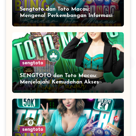
Sengtoto dan Toto Macau:
Mengenal Perkembangan Informasi
Permainan Angka di Era Digital
sengtoto
SENGTOTO dan Toto Macau:
Menjelajahi Kemudahan Akses
Informasi Digital dalam Satu
Platform
sengtoto