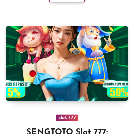
slot 777
SENGTOTO Slot 777: