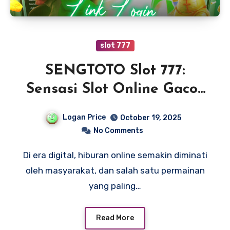
slot 777
SENGTOTO Slot 777:
Sensasi Slot Online Gacor
dengan Jackpot Menarik
Logan Price
October 19, 2025
No Comments
Di era digital, hiburan online semakin diminati
oleh masyarakat, dan salah satu permainan
yang paling…
Read More