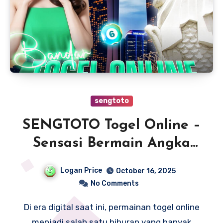
sengtoto
SENGTOTO Togel Online –
Sensasi Bermain Angka
dengan Peluang Menang
Logan Price
October 16, 2025
Besar
No Comments
Di era digital saat ini, permainan togel online
menjadi salah satu hiburan yang banyak