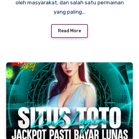
oleh masyarakat, dan salah satu permainan
yang paling…
Read More