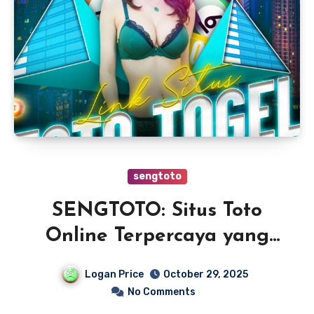
sengtoto
SENGTOTO: Situs Toto
Online Terpercaya yang
Membawa Keseruan Setiap
Logan Price
October 29, 2025
Hari
No Comments