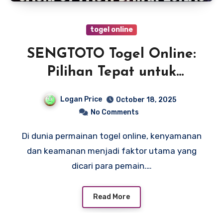
togel online
SENGTOTO Togel Online:
Pilihan Tepat untuk
Pecinta Angka dan
Logan Price
October 18, 2025
Keberuntungan
No Comments
Di dunia permainan togel online, kenyamanan
dan keamanan menjadi faktor utama yang
dicari para pemain.…
Read More