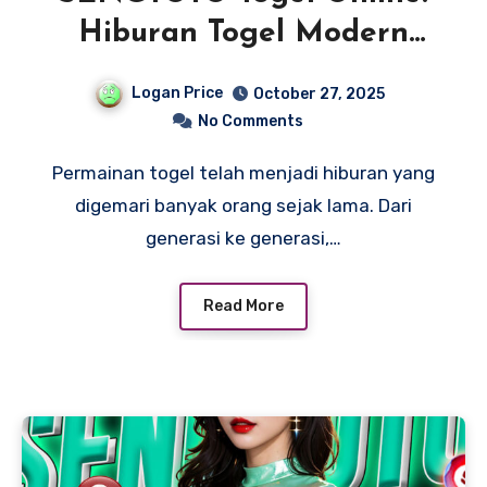
Hiburan Togel Modern
yang Aman dan Praktis
Logan Price
October 27, 2025
No Comments
Permainan togel telah menjadi hiburan yang
digemari banyak orang sejak lama. Dari
generasi ke generasi,…
Read More