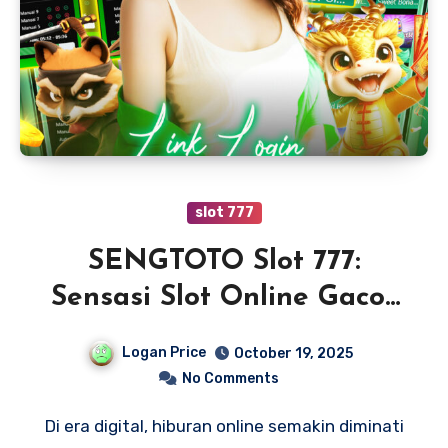
slot 777
SENGTOTO Slot 777:
Sensasi Slot Online Gacor
dengan Jackpot Menarik
Logan Price
October 19, 2025
No Comments
Di era digital, hiburan online semakin diminati