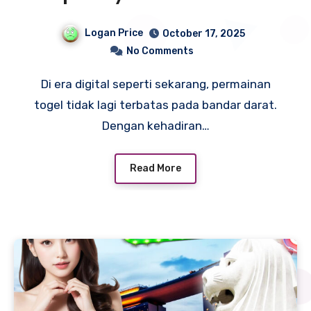
Togel Online
Logan Price
October 17, 2025
No Comments
Di era digital seperti sekarang, permainan
togel tidak lagi terbatas pada bandar darat.
Dengan kehadiran…
Read More