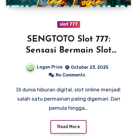
slot 777
SENGTOTO Slot 777:
Sensasi Bermain Slot
Online yang Tak
Logan Price
October 23, 2025
Terlupakan
No Comments
Di dunia hiburan digital, slot online menjadi
salah satu permainan paling digemari. Dari
pemula hingga…
Read More