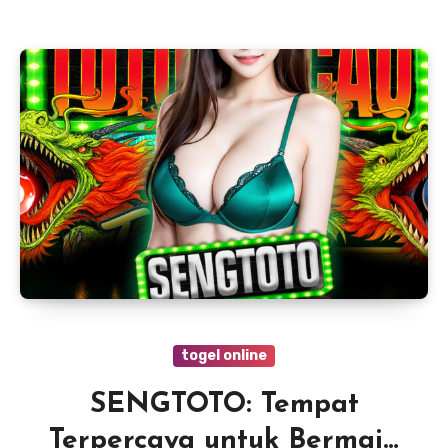
togel online
SENGTOTO: Tempat
Terpercaya untuk Bermain