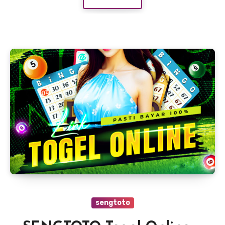
sengtoto