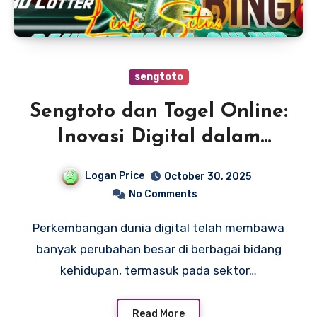
sengtoto
Sengtoto dan Togel Online:
Inovasi Digital dalam
Dunia Angka Modern
Logan Price
October 30, 2025
No Comments
Perkembangan dunia digital telah membawa
banyak perubahan besar di berbagai bidang
kehidupan, termasuk pada sektor…
Read More