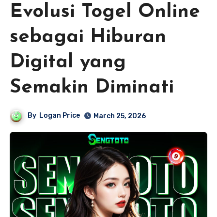
Evolusi Togel Online
sebagai Hiburan
Digital yang
Semakin Diminati
By
Logan Price
March 25, 2026