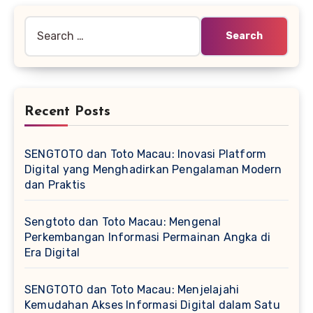
Search
for:
Recent Posts
SENGTOTO dan Toto Macau: Inovasi Platform
Digital yang Menghadirkan Pengalaman Modern
dan Praktis
Sengtoto dan Toto Macau: Mengenal
Perkembangan Informasi Permainan Angka di
Era Digital
SENGTOTO dan Toto Macau: Menjelajahi
Kemudahan Akses Informasi Digital dalam Satu