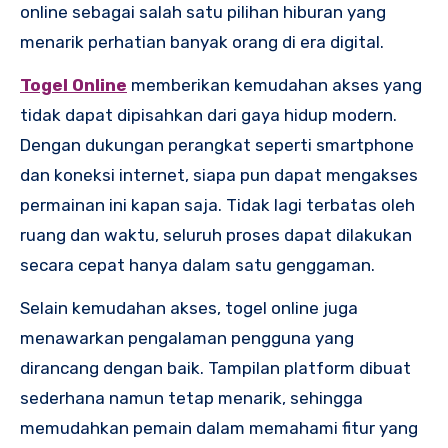
online sebagai salah satu pilihan hiburan yang
menarik perhatian banyak orang di era digital.
Togel Online
memberikan kemudahan akses yang
tidak dapat dipisahkan dari gaya hidup modern.
Dengan dukungan perangkat seperti smartphone
dan koneksi internet, siapa pun dapat mengakses
permainan ini kapan saja. Tidak lagi terbatas oleh
ruang dan waktu, seluruh proses dapat dilakukan
secara cepat hanya dalam satu genggaman.
Selain kemudahan akses, togel online juga
menawarkan pengalaman pengguna yang
dirancang dengan baik. Tampilan platform dibuat
sederhana namun tetap menarik, sehingga
memudahkan pemain dalam memahami fitur yang