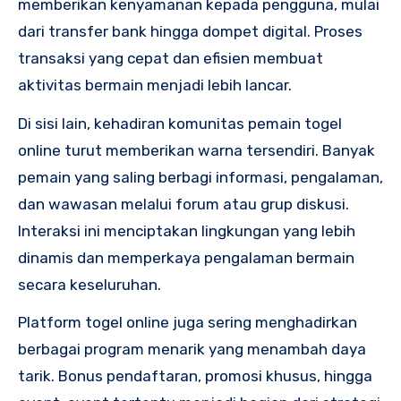
memberikan kenyamanan kepada pengguna, mulai
dari transfer bank hingga dompet digital. Proses
transaksi yang cepat dan efisien membuat
aktivitas bermain menjadi lebih lancar.
Di sisi lain, kehadiran komunitas pemain togel
online turut memberikan warna tersendiri. Banyak
pemain yang saling berbagi informasi, pengalaman,
dan wawasan melalui forum atau grup diskusi.
Interaksi ini menciptakan lingkungan yang lebih
dinamis dan memperkaya pengalaman bermain
secara keseluruhan.
Platform togel online juga sering menghadirkan
berbagai program menarik yang menambah daya
tarik. Bonus pendaftaran, promosi khusus, hingga