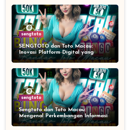
sengtoto
SENGTOTO dan Toto Macau:
Inovasi Platform Digital yang
Menghadirkan Pengalaman Modern
dan Praktis
sengtoto
Sengtoto dan Toto Macau:
Mengenal Perkembangan Informasi
Permainan Angka di Era Digital