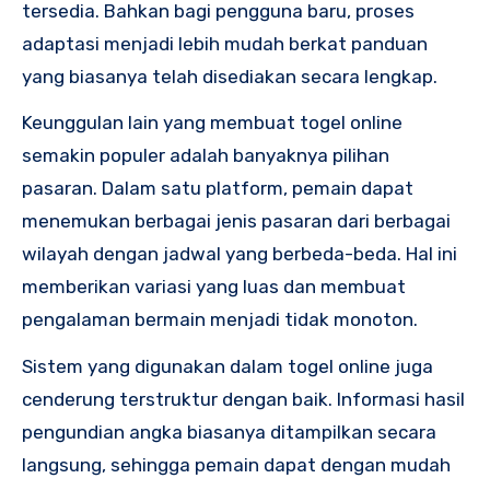
tersedia. Bahkan bagi pengguna baru, proses
adaptasi menjadi lebih mudah berkat panduan
yang biasanya telah disediakan secara lengkap.
Keunggulan lain yang membuat togel online
semakin populer adalah banyaknya pilihan
pasaran. Dalam satu platform, pemain dapat
menemukan berbagai jenis pasaran dari berbagai
wilayah dengan jadwal yang berbeda-beda. Hal ini
memberikan variasi yang luas dan membuat
pengalaman bermain menjadi tidak monoton.
Sistem yang digunakan dalam togel online juga
cenderung terstruktur dengan baik. Informasi hasil
pengundian angka biasanya ditampilkan secara
langsung, sehingga pemain dapat dengan mudah