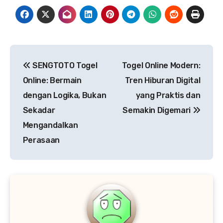
Post
SENGTOTO Togel
Togel Online Modern:
navigation
Online: Bermain
Tren Hiburan Digital
dengan Logika, Bukan
yang Praktis dan
Sekadar
Semakin Digemari
Mengandalkan
Perasaan