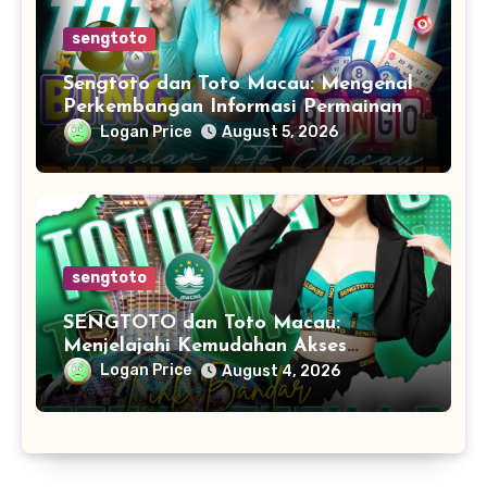
sengtoto
Sengtoto dan Toto Macau: Mengenal
Perkembangan Informasi Permainan
Angka di Era Digital
Logan Price
August 5, 2026
sengtoto
SENGTOTO dan Toto Macau:
Menjelajahi Kemudahan Akses
Informasi Digital dalam Satu Platform
Logan Price
August 4, 2026