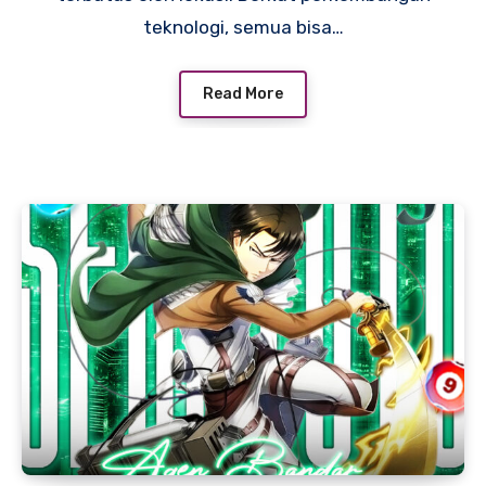
teknologi, semua bisa…
Read More