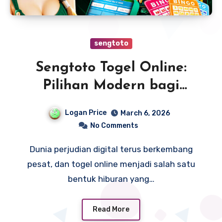
sengtoto
Sengtoto Togel Online:
Pilihan Modern bagi
Pecinta Permainan Angka
Logan Price
March 6, 2026
No Comments
Dunia perjudian digital terus berkembang
pesat, dan togel online menjadi salah satu
bentuk hiburan yang…
Read More