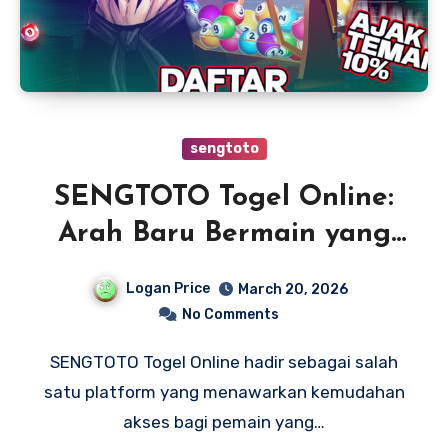
sengtoto
SENGTOTO Togel Online:
Arah Baru Bermain yang
Lebih Terukur dan Efektif
Logan Price
March 20, 2026
No Comments
SENGTOTO Togel Online hadir sebagai salah
satu platform yang menawarkan kemudahan
akses bagi pemain yang…