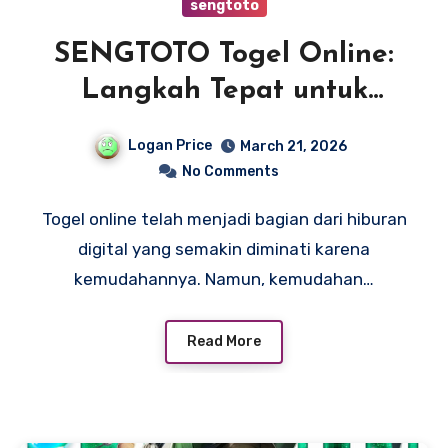
sengtoto
SENGTOTO Togel Online:
Langkah Tepat untuk
Permainan yang Lebih
Logan Price
March 21, 2026
Konsisten
No Comments
Togel online telah menjadi bagian dari hiburan
digital yang semakin diminati karena
kemudahannya. Namun, kemudahan…
Read More