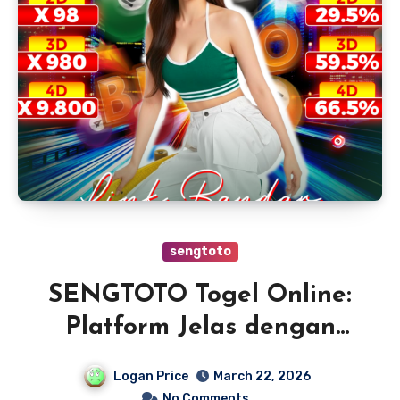
sengtoto
SENGTOTO Togel Online:
Platform Jelas dengan
Sistem Stabil dan Akses
Logan Price
March 22, 2026
Tanpa Hambatan
No Comments