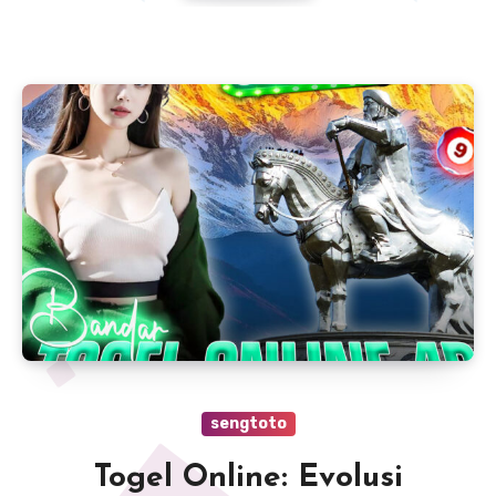
sengtoto
Togel Online: Evolusi