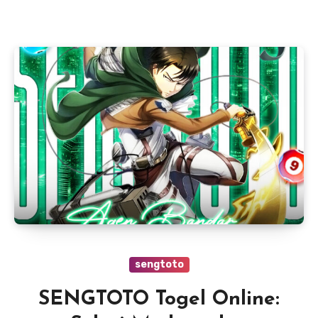
sengtoto
SENGTOTO Togel Online: