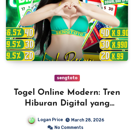
sengtoto
Togel Online Modern: Tren
Hiburan Digital yang
Praktis dan Semakin
Logan Price
March 28, 2026
Digemari
No Comments