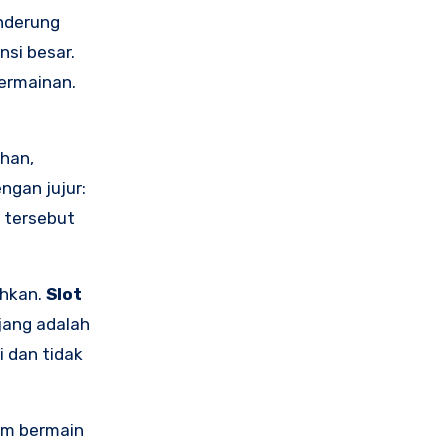
nderung
nsi besar.
permainan.
uhan,
ngan jujur:
 tersebut
uhkan.
Slot
jang adalah
 dan tidak
um bermain