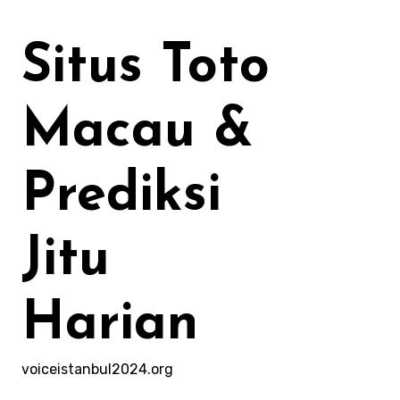
Skip
to
Situs Toto
content
Macau &
Prediksi
Jitu
Harian
voiceistanbul2024.org