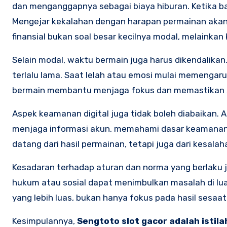
dan menganggapnya sebagai biaya hiburan. Ketika ba
Mengejar kekalahan dengan harapan permainan akan ke
finansial bukan soal besar kecilnya modal, melainka
Selain modal, waktu bermain juga harus dikendalik
terlalu lama. Saat lelah atau emosi mulai memengaru
bermain membantu menjaga fokus dan memastikan slo
Aspek keamanan digital juga tidak boleh diabaikan. A
menjaga informasi akun, memahami dasar keamanan dig
datang dari hasil permainan, tetapi juga dari kesala
Kesadaran terhadap aturan dan norma yang berlaku
hukum atau sosial dapat menimbulkan masalah di lua
yang lebih luas, bukan hanya fokus pada hasil sesaat
Kesimpulannya,
Sengtoto slot gacor adalah istila