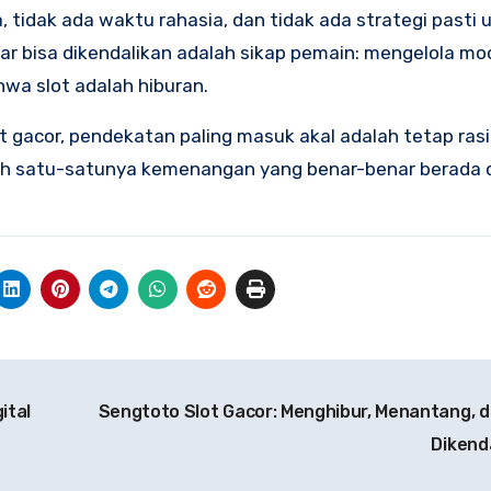
, tidak ada waktu rahasia, dan tidak ada strategi pasti 
 bisa dikendalikan adalah sikap pemain: mengelola mod
a slot adalah hiburan.
 gacor, pendekatan paling masuk akal adalah tetap ras
dalah satu-satunya kemenangan yang benar-benar berada 
ital
Sengtoto Slot Gacor: Menghibur, Menantang, d
Dikend