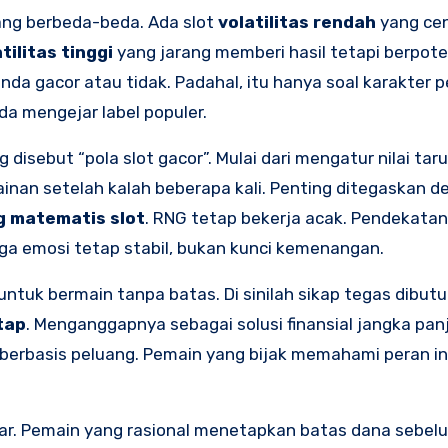
yang berbeda-beda. Ada slot
volatilitas rendah
yang ce
tilitas tinggi
yang jarang memberi hasil tetapi berpote
anda gacor atau tidak. Padahal, itu hanya soal karakter 
da mengejar label populer.
sebut “pola slot gacor”. Mulai dari mengatur nilai tar
nan setelah kalah beberapa kali. Penting ditegaskan de
g matematis slot
. RNG tetap bekerja acak. Pendekatan
 emosi tetap stabil, bukan kunci kemenangan.
 untuk bermain tanpa batas. Di sinilah sikap tegas dibut
tap
. Menganggapnya sebagai solusi finansial jangka pan
berbasis peluang. Pemain yang bijak memahami peran ini
war. Pemain yang rasional menetapkan batas dana sebel