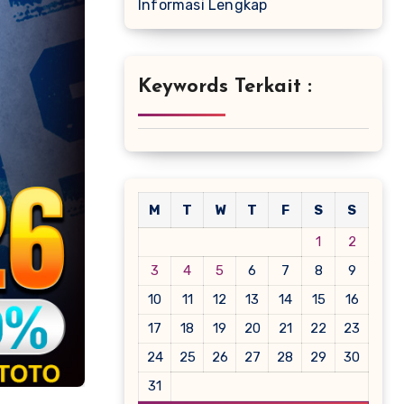
Informasi Lengkap
Keywords Terkait :
M
T
W
T
F
S
S
1
2
3
4
5
6
7
8
9
10
11
12
13
14
15
16
17
18
19
20
21
22
23
24
25
26
27
28
29
30
31