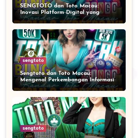
SENGTOTO dan Toto Macau:
Inovasi Platform Digital yang
Menghadirkan Pengalaman Modern
dan Praktis
sengtoto
Sengtoto dan Toto Macau:
Mengenal Perkembangan Informasi
Permainan Angka di Era Digital
sengtoto