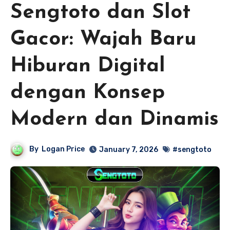
Sengtoto dan Slot
Gacor: Wajah Baru
Hiburan Digital
dengan Konsep
Modern dan Dinamis
By
Logan Price
January 7, 2026
#sengtoto