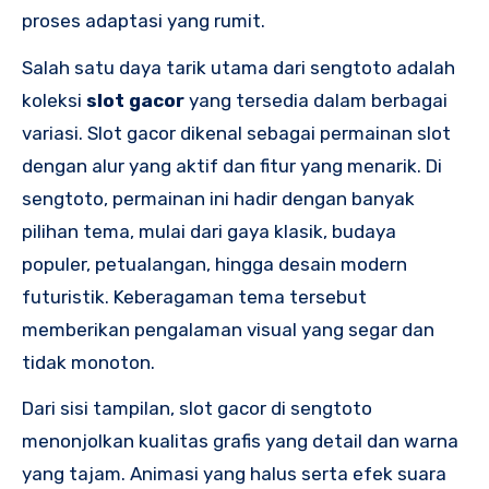
proses adaptasi yang rumit.
Salah satu daya tarik utama dari sengtoto adalah
koleksi
slot gacor
yang tersedia dalam berbagai
variasi. Slot gacor dikenal sebagai permainan slot
dengan alur yang aktif dan fitur yang menarik. Di
sengtoto, permainan ini hadir dengan banyak
pilihan tema, mulai dari gaya klasik, budaya
populer, petualangan, hingga desain modern
futuristik. Keberagaman tema tersebut
memberikan pengalaman visual yang segar dan
tidak monoton.
Dari sisi tampilan, slot gacor di sengtoto
menonjolkan kualitas grafis yang detail dan warna
yang tajam. Animasi yang halus serta efek suara