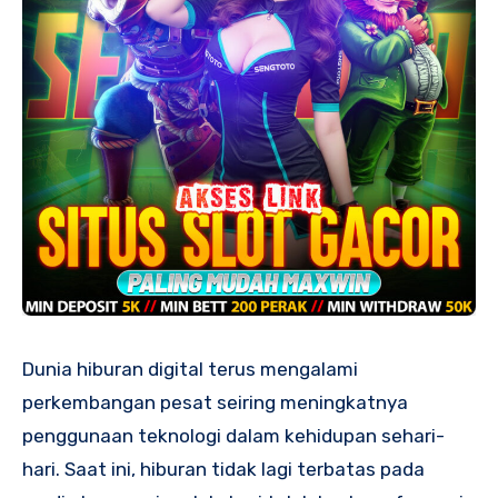
Dunia hiburan digital terus mengalami
perkembangan pesat seiring meningkatnya
penggunaan teknologi dalam kehidupan sehari-
hari. Saat ini, hiburan tidak lagi terbatas pada