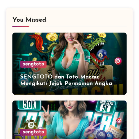
You Missed
sengtoto
SENGTOTO dan Toto Macau:
Mengikuti Jejak Permainan Angka di
Tengah Perkembangan Digital
sengtoto