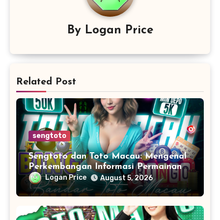
By
Logan Price
Related Post
sengtoto
Sengtoto dan Toto Macau: Mengenal
Perkembangan Informasi Permainan
Angka di Era Digital
Logan Price
August 5, 2026