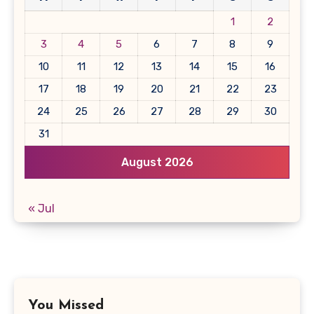
1
2
3
4
5
6
7
8
9
10
11
12
13
14
15
16
17
18
19
20
21
22
23
24
25
26
27
28
29
30
31
August 2026
« Jul
You Missed