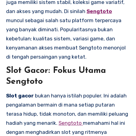
juga memiliki sistem stabil, koleksi game variatif,
dan akses yang mudah. Di sinilah
Sengtoto
muncul sebagai salah satu platform terpercaya
yang banyak diminati. Popularitasnya bukan
kebetulan; kualitas sistem, variasi game, dan
kenyamanan akses membuat Sengtoto menonjol
di tengah persaingan yang ketat.
Slot Gacor: Fokus Utama
Sengtoto
Slot gacor
bukan hanya istilah populer. Ini adalah
pengalaman bermain di mana setiap putaran
terasa hidup, tidak monoton, dan memiliki peluang
hadiah yang menarik.
Sengtoto
memahami hal ini
dengan menghadirkan slot yang ritmenya