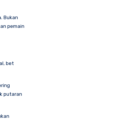
a. Bukan
gan pemain
l, bet
ering
k putaran
ukan