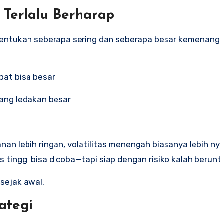
Terlalu Berharap
menentukan seberapa sering dan seberapa besar kemenang
apat bisa besar
arang ledakan besar
nan lebih ringan, volatilitas menengah biasanya lebih n
 tinggi bisa dicoba—tapi siap dengan risiko kalah berun
sejak awal.
ategi