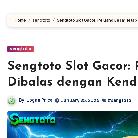
Home
sengtoto
Sengtoto Slot Gacor: Peluang Besar Tetap 
sengtoto
Sengtoto Slot Gacor:
Dibalas dengan Kenda
By
Logan Price
January 25, 2026
#sengtoto