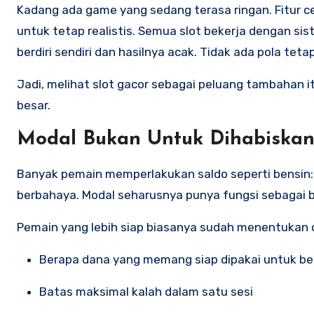
Kadang ada game yang sedang terasa ringan. Fitur ce
untuk tetap realistis. Semua slot bekerja dengan s
berdiri sendiri dan hasilnya acak. Tidak ada pola teta
Jadi, melihat slot gacor sebagai peluang tambahan 
besar.
Modal Bukan Untuk Dihabiskan,
Banyak pemain memperlakukan saldo seperti bensin: se
berbahaya. Modal seharusnya punya fungsi sebagai ba
Pemain yang lebih siap biasanya sudah menentukan d
Berapa dana yang memang siap dipakai untuk b
Batas maksimal kalah dalam satu sesi