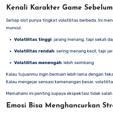
Kenali Karakter Game Sebelum 
Setiap slot punya tingkat volatilitas berbeda. Ini 
muncul.
Volatilitas tinggi
: jarang menang, tapi sekali d
Volatilitas rendah
: sering menang kecil, tapi j
Volatilitas menengah
: lebih seimbang
Kalau tujuanmu ingin bermain lebih lama dengan teka
Kalau mengejar sensasi kemenangan besar, volatilitas
Memahami ini penting supaya ekspektasi tidak salah 
Emosi Bisa Menghancurkan Str