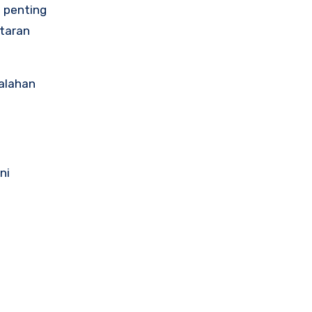
i penting
utaran
salahan
ni