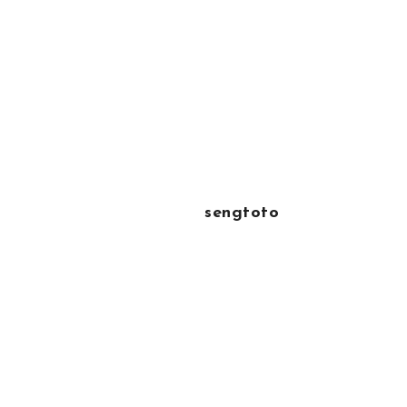
sengtoto