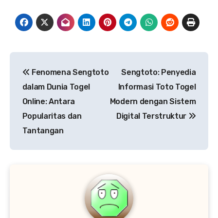
Post
Fenomena Sengtoto
Sengtoto: Penyedia
navigation
dalam Dunia Togel
Informasi Toto Togel
Online: Antara
Modern dengan Sistem
Popularitas dan
Digital Terstruktur
Tantangan