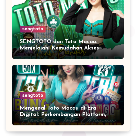
sengtoto
SENGTOTO dan Toto Macau:
Menjelajahi Kemudahan Akses
Informasi Digital dalam Satu
Platform
sengtoto
Mengenal Toto Macau di Era
Digital: Perkembangan Platform,
Teknologi, dan Pengalaman
Pengguna