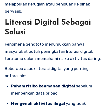
melaporkan kerugian atau penipuan ke pihak
berwajib.
Literasi Digital Sebagai
Solusi
Fenomena Sengtoto menunjukkan bahwa
masyarakat butuh peningkatan literasi digital,
terutama dalam memahami risiko aktivitas daring.
Beberapa aspek literasi digital yang penting
antara lain:
Paham risiko keamanan digital
sebelum
memberikan data pribadi.
Mengenali aktivitas ilegal
yang tidak