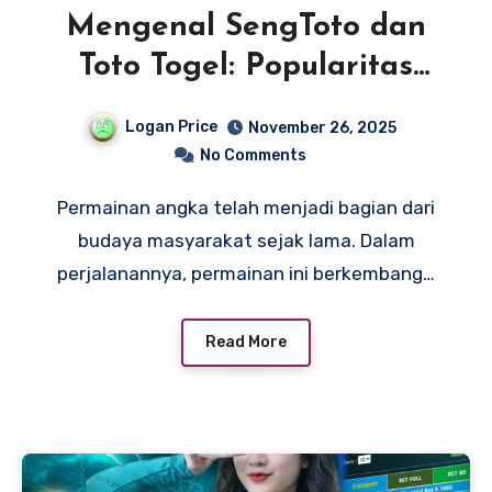
Mengenal SengToto dan
Toto Togel: Popularitas
Permainan Angka di Era
Logan Price
November 26, 2025
Modern
No Comments
Permainan angka telah menjadi bagian dari
budaya masyarakat sejak lama. Dalam
perjalanannya, permainan ini berkembang…
Read More