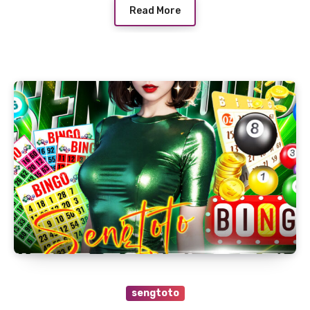
Read More
sengtoto