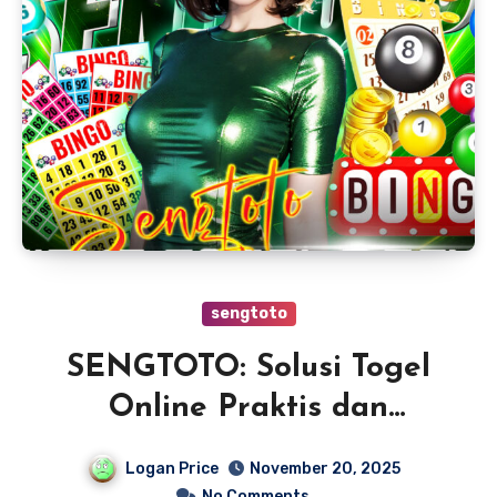
sengtoto
SENGTOTO: Solusi Togel
Online Praktis dan
Menyenangkan
Logan Price
November 20, 2025
No Comments