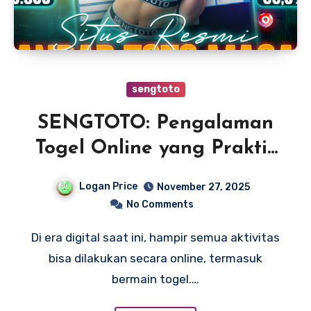
sengtoto
SENGTOTO: Pengalaman
Togel Online yang Praktis
dan Seru
Logan Price
November 27, 2025
No Comments
Di era digital saat ini, hampir semua aktivitas
bisa dilakukan secara online, termasuk
bermain togel.…