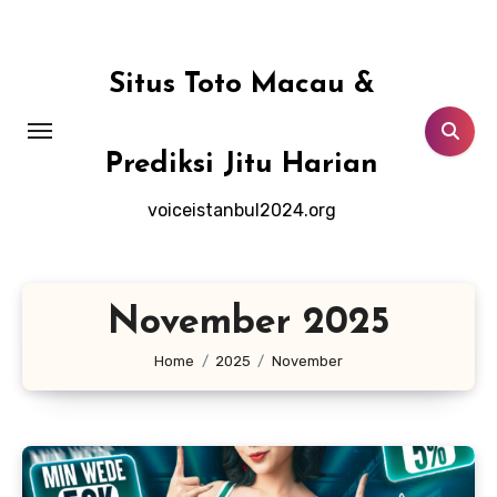
Skip
to
content
Situs Toto Macau &
Prediksi Jitu Harian
voiceistanbul2024.org
November 2025
Home
2025
November