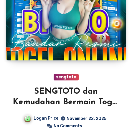
sengtoto
SENGTOTO dan
Kemudahan Bermain Togel
Online di Era Modern
Logan Price
November 22, 2025
No Comments