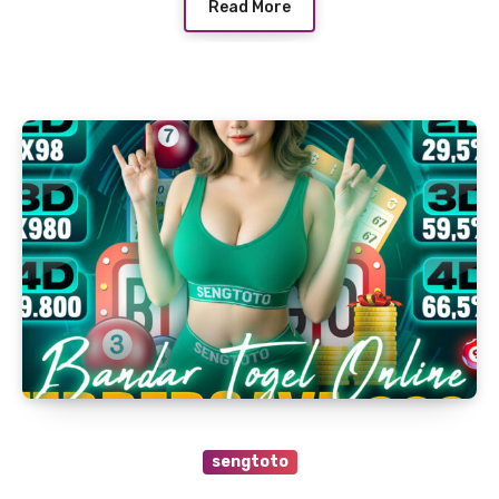
Read More
sengtoto