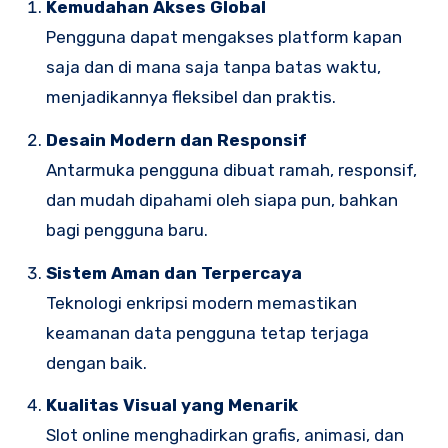
Kemudahan Akses Global
Pengguna dapat mengakses platform kapan
saja dan di mana saja tanpa batas waktu,
menjadikannya fleksibel dan praktis.
Desain Modern dan Responsif
Antarmuka pengguna dibuat ramah, responsif,
dan mudah dipahami oleh siapa pun, bahkan
bagi pengguna baru.
Sistem Aman dan Terpercaya
Teknologi enkripsi modern memastikan
keamanan data pengguna tetap terjaga
dengan baik.
Kualitas Visual yang Menarik
Slot online menghadirkan grafis, animasi, dan