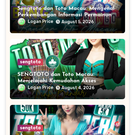
Sengtoto dan Toto Macau: Mengenal
Perkembangan Informasi Permainan
Angka di Era Digital
Logan Price
August 5, 2026
sengtoto
SENGTOTO dan Toto Macau:
Menjelajahi Kemudahan Akses
Informasi Digital dalam Satu Platform
Logan Price
August 4, 2026
sengtoto