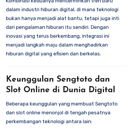
Kombinasi keduanya mencerminkan tren baru
dalam industri hiburan digital, di mana teknologi
bukan hanya menjadi alat bantu, tetapi juga inti
dari pengalaman hiburan itu sendiri. Dengan
inovasi yang terus berkembang, integrasi ini
menjadi langkah maju dalam menghadirkan
hiburan digital yang efisien dan berkelas.
Keunggulan Sengtoto dan
Slot Online di Dunia Digital
Beberapa keunggulan yang membuat Sengtoto
dan slot online menonjol di tengah pesatnya
perkembangan teknologi antara lain: