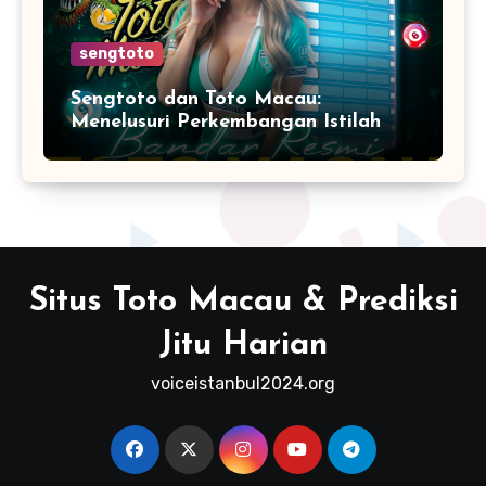
sengtoto
Sengtoto dan Toto Macau:
Menelusuri Perkembangan Istilah
yang Banyak Dibahas di Dunia
Digital
Situs Toto Macau & Prediksi
Jitu Harian
voiceistanbul2024.org