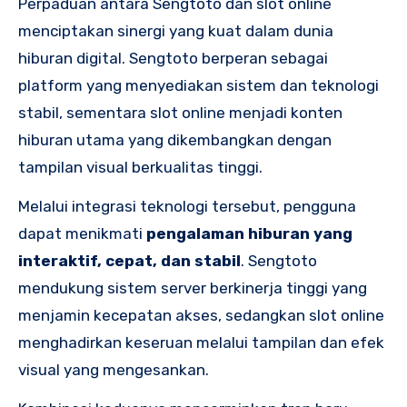
Perpaduan antara Sengtoto dan slot online
menciptakan sinergi yang kuat dalam dunia
hiburan digital. Sengtoto berperan sebagai
platform yang menyediakan sistem dan teknologi
stabil, sementara slot online menjadi konten
hiburan utama yang dikembangkan dengan
tampilan visual berkualitas tinggi.
Melalui integrasi teknologi tersebut, pengguna
dapat menikmati
pengalaman hiburan yang
interaktif, cepat, dan stabil
. Sengtoto
mendukung sistem server berkinerja tinggi yang
menjamin kecepatan akses, sedangkan slot online
menghadirkan keseruan melalui tampilan dan efek
visual yang mengesankan.