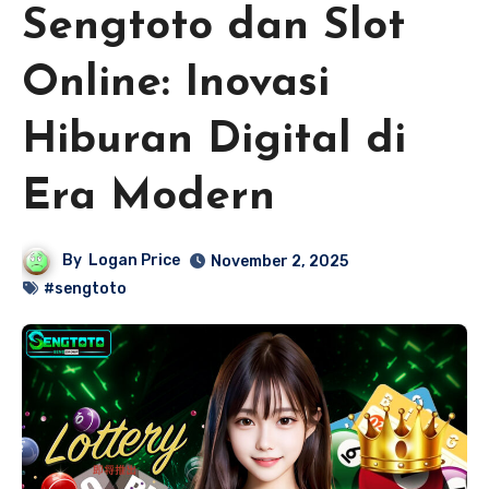
Sengtoto dan Slot
Online: Inovasi
Hiburan Digital di
Era Modern
By
Logan Price
November 2, 2025
#sengtoto