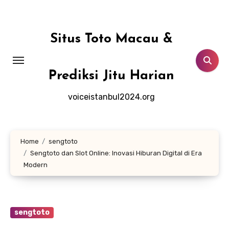
Skip
to
content
Situs Toto Macau &
Prediksi Jitu Harian
voiceistanbul2024.org
Home
sengtoto
Sengtoto dan Slot Online: Inovasi Hiburan Digital di Era
Modern
sengtoto