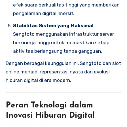
efek suara berkualitas tinggi yang memberikan
pengalaman digital imersif.
Stabilitas Sistem yang Maksimal
Sengtoto menggunakan infrastruktur server
berkinerja tinggi untuk memastikan setiap
aktivitas berlangsung tanpa gangguan.
Dengan berbagai keunggulan ini, Sengtoto dan slot
online menjadi representasi nyata dari evolusi
hiburan digital di era modern.
Peran Teknologi dalam
Inovasi Hiburan Digital