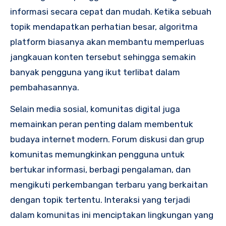
informasi secara cepat dan mudah. Ketika sebuah
topik mendapatkan perhatian besar, algoritma
platform biasanya akan membantu memperluas
jangkauan konten tersebut sehingga semakin
banyak pengguna yang ikut terlibat dalam
pembahasannya.
Selain media sosial, komunitas digital juga
memainkan peran penting dalam membentuk
budaya internet modern. Forum diskusi dan grup
komunitas memungkinkan pengguna untuk
bertukar informasi, berbagi pengalaman, dan
mengikuti perkembangan terbaru yang berkaitan
dengan topik tertentu. Interaksi yang terjadi
dalam komunitas ini menciptakan lingkungan yang