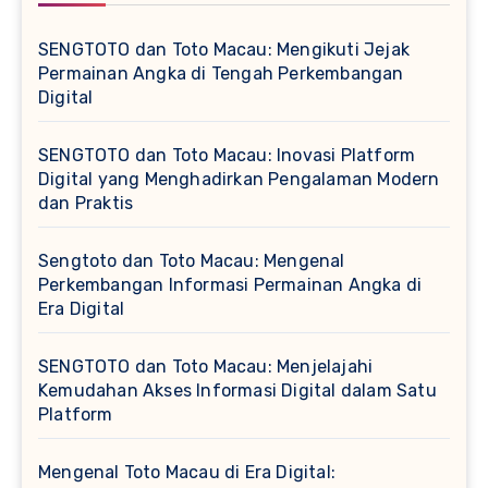
SENGTOTO dan Toto Macau: Mengikuti Jejak
Permainan Angka di Tengah Perkembangan
Digital
SENGTOTO dan Toto Macau: Inovasi Platform
Digital yang Menghadirkan Pengalaman Modern
dan Praktis
Sengtoto dan Toto Macau: Mengenal
Perkembangan Informasi Permainan Angka di
Era Digital
SENGTOTO dan Toto Macau: Menjelajahi
Kemudahan Akses Informasi Digital dalam Satu
Platform
Mengenal Toto Macau di Era Digital: