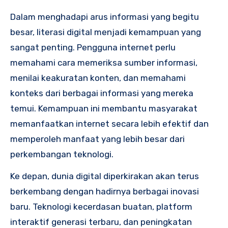
Dalam menghadapi arus informasi yang begitu
besar, literasi digital menjadi kemampuan yang
sangat penting. Pengguna internet perlu
memahami cara memeriksa sumber informasi,
menilai keakuratan konten, dan memahami
konteks dari berbagai informasi yang mereka
temui. Kemampuan ini membantu masyarakat
memanfaatkan internet secara lebih efektif dan
memperoleh manfaat yang lebih besar dari
perkembangan teknologi.
Ke depan, dunia digital diperkirakan akan terus
berkembang dengan hadirnya berbagai inovasi
baru. Teknologi kecerdasan buatan, platform
interaktif generasi terbaru, dan peningkatan