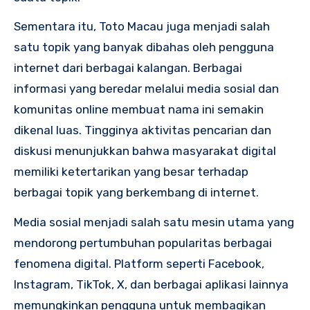
Sementara itu, Toto Macau juga menjadi salah
satu topik yang banyak dibahas oleh pengguna
internet dari berbagai kalangan. Berbagai
informasi yang beredar melalui media sosial dan
komunitas online membuat nama ini semakin
dikenal luas. Tingginya aktivitas pencarian dan
diskusi menunjukkan bahwa masyarakat digital
memiliki ketertarikan yang besar terhadap
berbagai topik yang berkembang di internet.
Media sosial menjadi salah satu mesin utama yang
mendorong pertumbuhan popularitas berbagai
fenomena digital. Platform seperti Facebook,
Instagram, TikTok, X, dan berbagai aplikasi lainnya
memungkinkan pengguna untuk membagikan