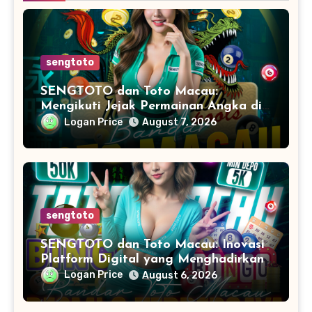
sengtoto
SENGTOTO dan Toto Macau:
Mengikuti Jejak Permainan Angka di
Tengah Perkembangan Digital
Logan Price
August 7, 2026
sengtoto
SENGTOTO dan Toto Macau: Inovasi
Platform Digital yang Menghadirkan
Pengalaman Modern dan Praktis
Logan Price
August 6, 2026