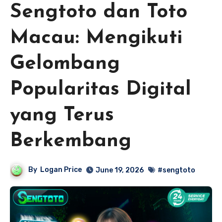
Sengtoto dan Toto
Macau: Mengikuti
Gelombang
Popularitas Digital
yang Terus
Berkembang
By
Logan Price
June 19, 2026
#sengtoto