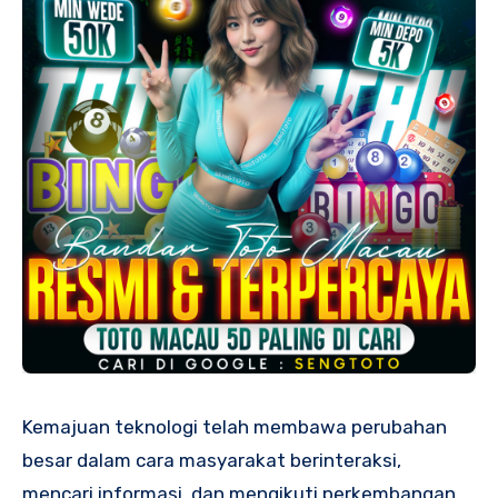
Kemajuan teknologi telah membawa perubahan
besar dalam cara masyarakat berinteraksi,
mencari informasi, dan mengikuti perkembangan