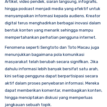
Artikel, video pendek, siaran langsung, infografis,
hingga podcast menjadi media yang efektif untuk
menyampaikan informasi kepada audiens. Kreator
digital terus menghadirkan berbagai inovasi dalam
bentuk konten yang menarik sehingga mampu
mempertahankan perhatian pengguna internet.
Fenomena seperti Sengtoto dan Toto Macau juga
menunjukkan bagaimana pola komunikasi
masyarakat telah berubah secara signifikan. Jika
dahulu informasi lebih banyak bersifat satu arah,
kini setiap pengguna dapat berpartisipasi secara
aktif dalam proses penyebaran informasi. Mereka
dapat memberikan komentar, membagikan konten,
hingga menciptakan diskusi yang memperluas
jangkauan sebuah topik.