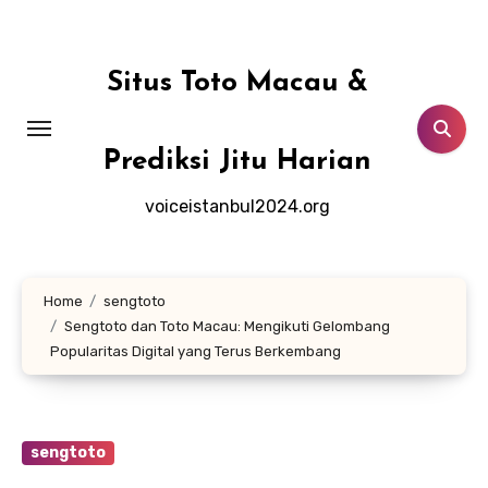
Skip
to
content
Situs Toto Macau &
Prediksi Jitu Harian
voiceistanbul2024.org
Home
sengtoto
Sengtoto dan Toto Macau: Mengikuti Gelombang
Popularitas Digital yang Terus Berkembang
sengtoto