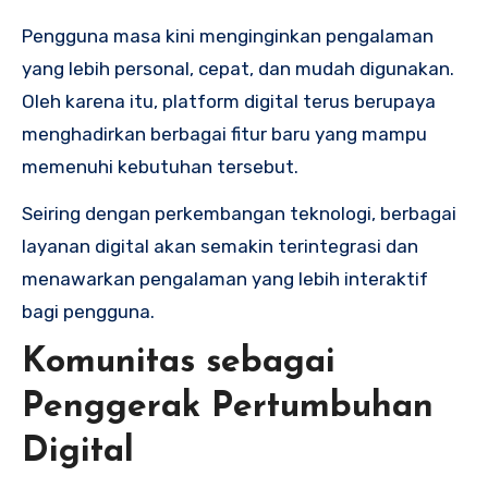
Pengguna masa kini menginginkan pengalaman
yang lebih personal, cepat, dan mudah digunakan.
Oleh karena itu, platform digital terus berupaya
menghadirkan berbagai fitur baru yang mampu
memenuhi kebutuhan tersebut.
Seiring dengan perkembangan teknologi, berbagai
layanan digital akan semakin terintegrasi dan
menawarkan pengalaman yang lebih interaktif
bagi pengguna.
Komunitas sebagai
Penggerak Pertumbuhan
Digital