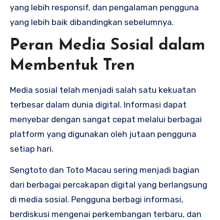
yang lebih responsif, dan pengalaman pengguna
yang lebih baik dibandingkan sebelumnya.
Peran Media Sosial dalam
Membentuk Tren
Media sosial telah menjadi salah satu kekuatan
terbesar dalam dunia digital. Informasi dapat
menyebar dengan sangat cepat melalui berbagai
platform yang digunakan oleh jutaan pengguna
setiap hari.
Sengtoto dan Toto Macau sering menjadi bagian
dari berbagai percakapan digital yang berlangsung
di media sosial. Pengguna berbagi informasi,
berdiskusi mengenai perkembangan terbaru, dan