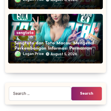
sengtoto
Sengtoto dan Toto Macau: Mengenal
Perkembangan Informasi Permainan
Angka di Era Digital
Logan Price
August 5, 2026
Search
for: