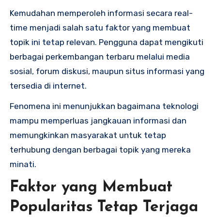
Kemudahan memperoleh informasi secara real-
time menjadi salah satu faktor yang membuat
topik ini tetap relevan. Pengguna dapat mengikuti
berbagai perkembangan terbaru melalui media
sosial, forum diskusi, maupun situs informasi yang
tersedia di internet.
Fenomena ini menunjukkan bagaimana teknologi
mampu memperluas jangkauan informasi dan
memungkinkan masyarakat untuk tetap
terhubung dengan berbagai topik yang mereka
minati.
Faktor yang Membuat
Popularitas Tetap Terjaga