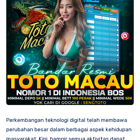
Perkembangan teknologi digital telah membawa
perubahan besar dalam berbagai aspek kehidupan
masyarakat. Kini, hampir semua aktivitas dapat