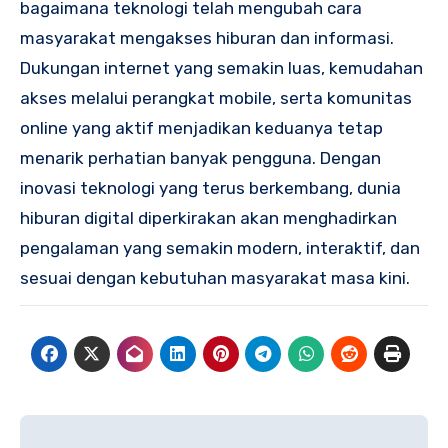
bagaimana teknologi telah mengubah cara
masyarakat mengakses hiburan dan informasi.
Dukungan internet yang semakin luas, kemudahan
akses melalui perangkat mobile, serta komunitas
online yang aktif menjadikan keduanya tetap
menarik perhatian banyak pengguna. Dengan
inovasi teknologi yang terus berkembang, dunia
hiburan digital diperkirakan akan menghadirkan
pengalaman yang semakin modern, interaktif, dan
sesuai dengan kebutuhan masyarakat masa kini.
Post