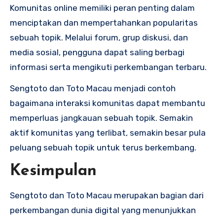
Komunitas online memiliki peran penting dalam
menciptakan dan mempertahankan popularitas
sebuah topik. Melalui forum, grup diskusi, dan
media sosial, pengguna dapat saling berbagi
informasi serta mengikuti perkembangan terbaru.
Sengtoto dan Toto Macau menjadi contoh
bagaimana interaksi komunitas dapat membantu
memperluas jangkauan sebuah topik. Semakin
aktif komunitas yang terlibat, semakin besar pula
peluang sebuah topik untuk terus berkembang.
Kesimpulan
Sengtoto dan Toto Macau merupakan bagian dari
perkembangan dunia digital yang menunjukkan