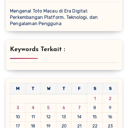
Mengenal Toto Macau di Era Digital:
Perkembangan Platform, Teknologi, dan
Pengalaman Pengguna
Keywords Terkait :
M
T
W
T
F
S
S
1
2
3
4
5
6
7
8
9
10
11
12
13
14
15
16
17
18
19
20
21
22
23