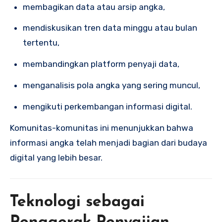
membagikan data atau arsip angka,
mendiskusikan tren data minggu atau bulan
tertentu,
membandingkan platform penyaji data,
menganalisis pola angka yang sering muncul,
mengikuti perkembangan informasi digital.
Komunitas-komunitas ini menunjukkan bahwa
informasi angka telah menjadi bagian dari budaya
digital yang lebih besar.
Teknologi sebagai