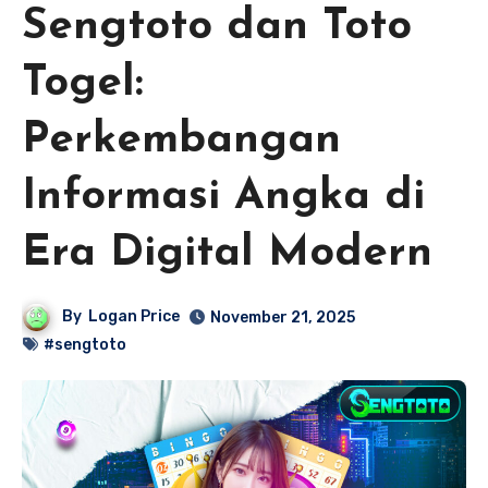
Sengtoto dan Toto
Togel:
Perkembangan
Informasi Angka di
Era Digital Modern
By
Logan Price
November 21, 2025
#sengtoto