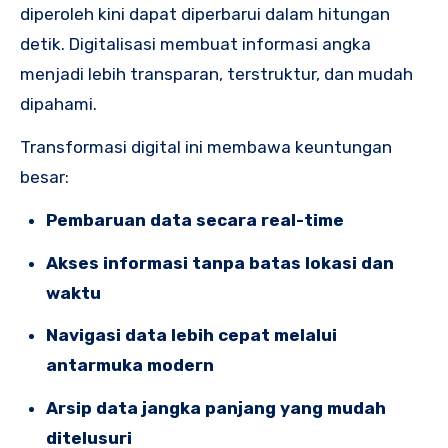
diperoleh kini dapat diperbarui dalam hitungan
detik. Digitalisasi membuat informasi angka
menjadi lebih transparan, terstruktur, dan mudah
dipahami.
Transformasi digital ini membawa keuntungan
besar:
Pembaruan data secara real-time
Akses informasi tanpa batas lokasi dan
waktu
Navigasi data lebih cepat melalui
antarmuka modern
Arsip data jangka panjang yang mudah
ditelusuri