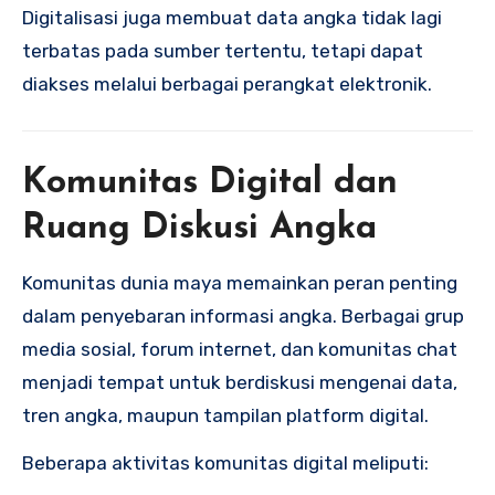
Digitalisasi juga membuat data angka tidak lagi
terbatas pada sumber tertentu, tetapi dapat
diakses melalui berbagai perangkat elektronik.
Komunitas Digital dan
Ruang Diskusi Angka
Komunitas dunia maya memainkan peran penting
dalam penyebaran informasi angka. Berbagai grup
media sosial, forum internet, dan komunitas chat
menjadi tempat untuk berdiskusi mengenai data,
tren angka, maupun tampilan platform digital.
Beberapa aktivitas komunitas digital meliputi: