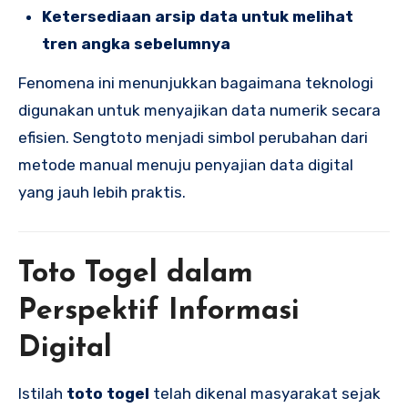
Ketersediaan arsip data untuk melihat
tren angka sebelumnya
Fenomena ini menunjukkan bagaimana teknologi
digunakan untuk menyajikan data numerik secara
efisien. Sengtoto menjadi simbol perubahan dari
metode manual menuju penyajian data digital
yang jauh lebih praktis.
Toto Togel dalam
Perspektif Informasi
Digital
Istilah
toto togel
telah dikenal masyarakat sejak