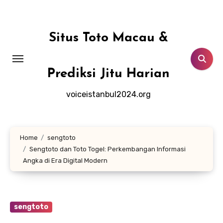
Skip
to
content
Situs Toto Macau &
Prediksi Jitu Harian
voiceistanbul2024.org
Home
sengtoto
Sengtoto dan Toto Togel: Perkembangan Informasi
Angka di Era Digital Modern
sengtoto