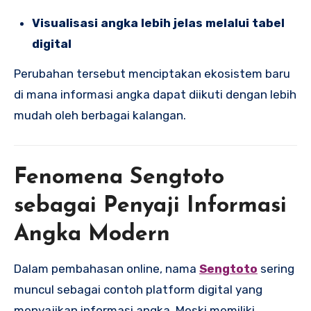
Visualisasi angka lebih jelas melalui tabel
digital
Perubahan tersebut menciptakan ekosistem baru
di mana informasi angka dapat diikuti dengan lebih
mudah oleh berbagai kalangan.
Fenomena Sengtoto
sebagai Penyaji Informasi
Angka Modern
Dalam pembahasan online, nama
Sengtoto
sering
muncul sebagai contoh platform digital yang
menyajikan informasi angka. Meski memiliki