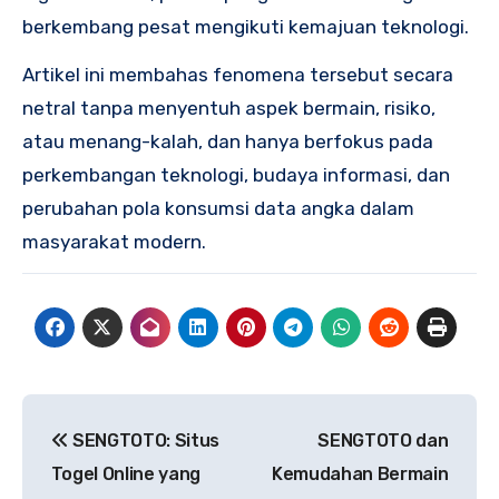
berkembang pesat mengikuti kemajuan teknologi.
Artikel ini membahas fenomena tersebut secara
netral tanpa menyentuh aspek bermain, risiko,
atau menang-kalah, dan hanya berfokus pada
perkembangan teknologi, budaya informasi, dan
perubahan pola konsumsi data angka dalam
masyarakat modern.
Post
SENGTOTO: Situs
SENGTOTO dan
navigation
Togel Online yang
Kemudahan Bermain