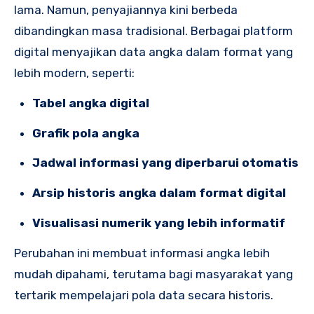
lama. Namun, penyajiannya kini berbeda
dibandingkan masa tradisional. Berbagai platform
digital menyajikan data angka dalam format yang
lebih modern, seperti:
Tabel angka digital
Grafik pola angka
Jadwal informasi yang diperbarui otomatis
Arsip historis angka dalam format digital
Visualisasi numerik yang lebih informatif
Perubahan ini membuat informasi angka lebih
mudah dipahami, terutama bagi masyarakat yang
tertarik mempelajari pola data secara historis.