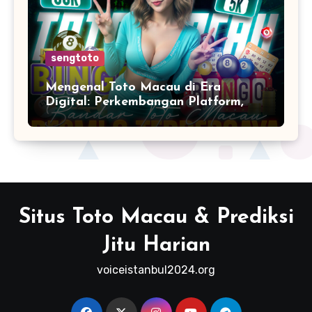
sengtoto
Mengenal Toto Macau di Era
Digital: Perkembangan Platform,
Teknologi, dan Pengalaman
Pengguna
Situs Toto Macau & Prediksi
Jitu Harian
voiceistanbul2024.org