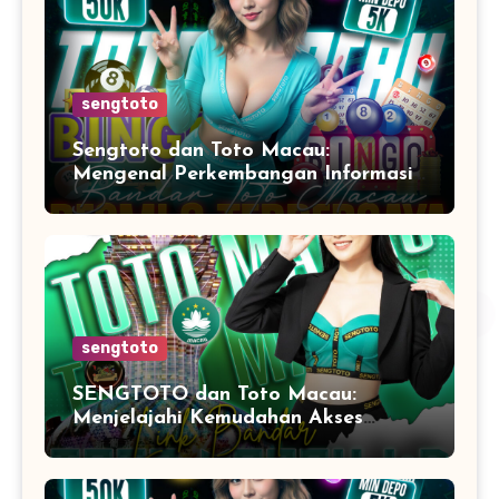
sengtoto
Sengtoto dan Toto Macau:
Mengenal Perkembangan Informasi
Permainan Angka di Era Digital
sengtoto
SENGTOTO dan Toto Macau:
Menjelajahi Kemudahan Akses
Informasi Digital dalam Satu
Platform