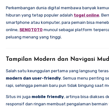
Perkembangan dunia digital membawa banyak kemuda
hiburan yang tetap populer adalah
togel online
. Ber
smartphone atau komputer, para pemain bisa meneba
online,
SENGTOTO
muncul sebagai platform terper
peluang menang yang tinggi.
Tampilan Modern dan Navigasi Mu
Salah satu keunggulan pertama yang langsung ter
modern dan user-friendly
. Semua menu penting sep
rapi, sehingga pemain baru pun tidak bingung saat men
Situs ini juga
mobile friendly
, artinya bisa diakses 
responsif dan ringan membuat pengalaman bermain t