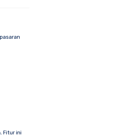
 pasaran
a
. Fitur ini