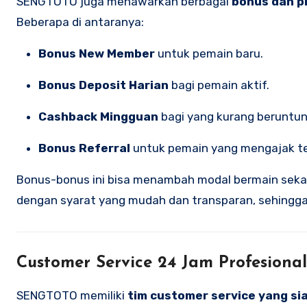
SENGTOTO juga menawarkan berbagai
bonus dan p
Beberapa di antaranya:
Bonus New Member
untuk pemain baru.
Bonus Deposit Harian
bagi pemain aktif.
Cashback Mingguan
bagi yang kurang beruntun
Bonus Referral
untuk pemain yang mengajak t
Bonus-bonus ini bisa menambah modal bermain seka
dengan syarat yang mudah dan transparan, sehingga
Customer Service 24 Jam Profesional
SENGTOTO memiliki
tim customer service yang si