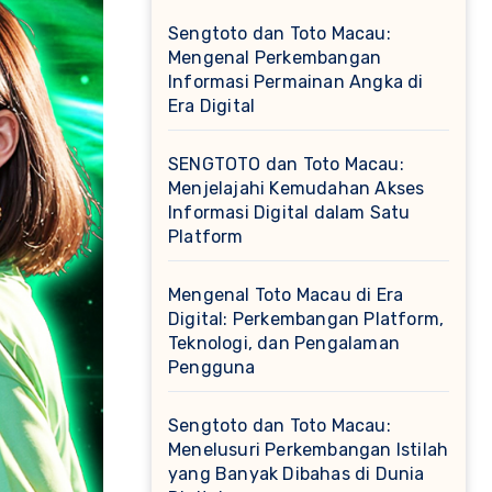
Sengtoto dan Toto Macau:
Mengenal Perkembangan
Informasi Permainan Angka di
Era Digital
SENGTOTO dan Toto Macau:
Menjelajahi Kemudahan Akses
Informasi Digital dalam Satu
Platform
Mengenal Toto Macau di Era
Digital: Perkembangan Platform,
Teknologi, dan Pengalaman
Pengguna
Sengtoto dan Toto Macau:
Menelusuri Perkembangan Istilah
yang Banyak Dibahas di Dunia