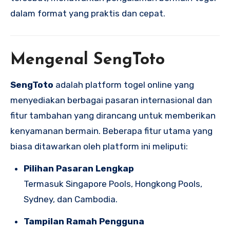
dalam format yang praktis dan cepat.
Mengenal SengToto
SengToto
adalah platform togel online yang
menyediakan berbagai pasaran internasional dan
fitur tambahan yang dirancang untuk memberikan
kenyamanan bermain. Beberapa fitur utama yang
biasa ditawarkan oleh platform ini meliputi:
Pilihan Pasaran Lengkap
Termasuk Singapore Pools, Hongkong Pools,
Sydney, dan Cambodia.
Tampilan Ramah Pengguna