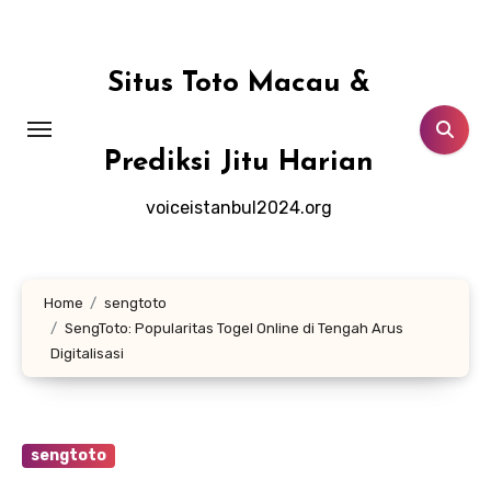
Skip
to
content
Situs Toto Macau &
Prediksi Jitu Harian
voiceistanbul2024.org
Home
sengtoto
SengToto: Popularitas Togel Online di Tengah Arus
Digitalisasi
sengtoto