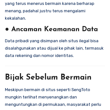
yang terus menerus bermain karena berharap
menang, padahal justru terus mengalami
kekalahan.
●
Ancaman Keamanan Data
Data pribadi yang disimpan oleh situs ilegal bisa
disalahgunakan atau dijual ke pihak lain, termasuk
data rekening dan nomor identitas.
Bijak Sebelum Bermain
Meskipun bermain di situs seperti SengToto
mungkin terlihat menyenangkan dan
menguntungkan di permukaan, masyarakat perlu