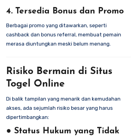
4.
Tersedia Bonus dan Promo
Berbagai promo yang ditawarkan, seperti
cashback dan bonus referral, membuat pemain
merasa diuntungkan meski belum menang.
Risiko Bermain di Situs
Togel Online
Di balik tampilan yang menarik dan kemudahan
akses, ada sejumlah risiko besar yang harus
dipertimbangkan:
●
Status Hukum yang Tidak