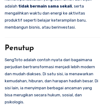
adalah
tidak bermain sama sekali
, serta
mengalihkan waktu dan energi ke aktivitas
produktif seperti belajar keterampilan baru,
membangun bisnis, atau berinvestasi.
Penutup
SengToto adalah contoh nyata dari bagaimana
perjudian bertransformasi menjadi lebih modern
dan mudah diakses. Di satu sisi, ia menawarkan
kemudahan, hiburan, dan harapan hadiah besar. Di
sisi lain, ia menyimpan berbagai ancaman yang
bisa merugikan secara hukum, sosial, dan
psikologis.