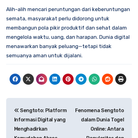
Alih-alih mencari peruntungan dari keberuntungan
semata, masyarakat perlu didorong untuk
membangun pola pikir produktif dan sehat dalam
mengelola waktu, uang, dan harapan. Dunia digital
menawarkan banyak peluang—tetapi tidak
semuanya aman untuk dijalani.
Post
Sengtoto: Platform
Fenomena Sengtoto
navigation
Informasi Digital yang
dalam Dunia Togel
Menghadirkan
Online: Antara