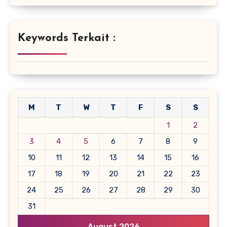
Keywords Terkait :
M
T
W
T
F
S
S
1
2
3
4
5
6
7
8
9
10
11
12
13
14
15
16
17
18
19
20
21
22
23
24
25
26
27
28
29
30
31
August 2026