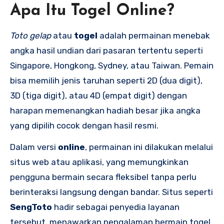
Apa Itu Togel Online?
Toto gelap
atau
togel
adalah permainan menebak
angka hasil undian dari pasaran tertentu seperti
Singapore, Hongkong, Sydney, atau Taiwan. Pemain
bisa memilih jenis taruhan seperti 2D (dua digit),
3D (tiga digit), atau 4D (empat digit) dengan
harapan memenangkan hadiah besar jika angka
yang dipilih cocok dengan hasil resmi.
Dalam versi
online
, permainan ini dilakukan melalui
situs web atau aplikasi, yang memungkinkan
pengguna bermain secara fleksibel tanpa perlu
berinteraksi langsung dengan bandar. Situs seperti
SengToto
hadir sebagai penyedia layanan
tersebut, menawarkan pengalaman bermain togel