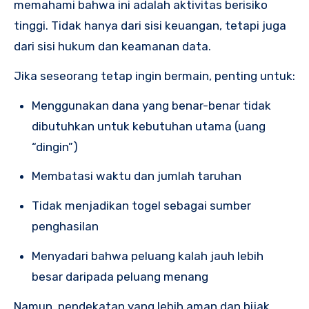
memahami bahwa ini adalah aktivitas berisiko
tinggi. Tidak hanya dari sisi keuangan, tetapi juga
dari sisi hukum dan keamanan data.
Jika seseorang tetap ingin bermain, penting untuk:
Menggunakan dana yang benar-benar tidak
dibutuhkan untuk kebutuhan utama (uang
“dingin”)
Membatasi waktu dan jumlah taruhan
Tidak menjadikan togel sebagai sumber
penghasilan
Menyadari bahwa peluang kalah jauh lebih
besar daripada peluang menang
Namun, pendekatan yang lebih aman dan bijak