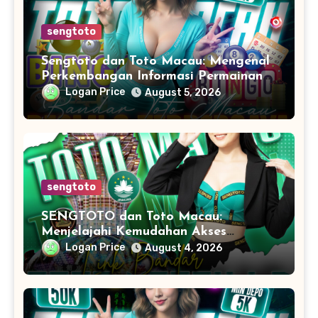
sengtoto
Sengtoto dan Toto Macau: Mengenal
Perkembangan Informasi Permainan
Angka di Era Digital
Logan Price
August 5, 2026
sengtoto
SENGTOTO dan Toto Macau:
Menjelajahi Kemudahan Akses
Informasi Digital dalam Satu Platform
Logan Price
August 4, 2026