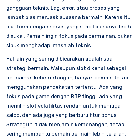
gangguan teknis. Lag, error, atau proses yang
lambat bisa merusak suasana bermain. Karena itu
platform dengan server yang stabil biasanya lebih
disukai. Pemain ingin fokus pada permainan, bukan
sibuk menghadapi masalah teknis.
Hal lain yang sering dibicarakan adalah soal
strategi bermain. Walaupun slot dikenal sebagai
permainan keberuntungan, banyak pemain tetap
menggunakan pendekatan tertentu. Ada yang
fokus pada game dengan RTP tinggi, ada yang
memilih slot volatilitas rendah untuk menjaga
saldo, dan ada juga yang berburu fitur bonus.
Strategi ini tidak menjamin kemenangan, tetapi
sering membantu pemain bermain lebih terarah.