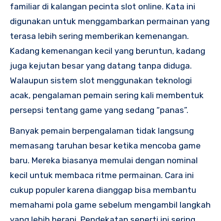
familiar di kalangan pecinta slot online. Kata ini
digunakan untuk menggambarkan permainan yang
terasa lebih sering memberikan kemenangan.
Kadang kemenangan kecil yang beruntun, kadang
juga kejutan besar yang datang tanpa diduga.
Walaupun sistem slot menggunakan teknologi
acak, pengalaman pemain sering kali membentuk
persepsi tentang game yang sedang “panas”.
Banyak pemain berpengalaman tidak langsung
memasang taruhan besar ketika mencoba game
baru. Mereka biasanya memulai dengan nominal
kecil untuk membaca ritme permainan. Cara ini
cukup populer karena dianggap bisa membantu
memahami pola game sebelum mengambil langkah
yang lebih berani. Pendekatan seperti ini sering