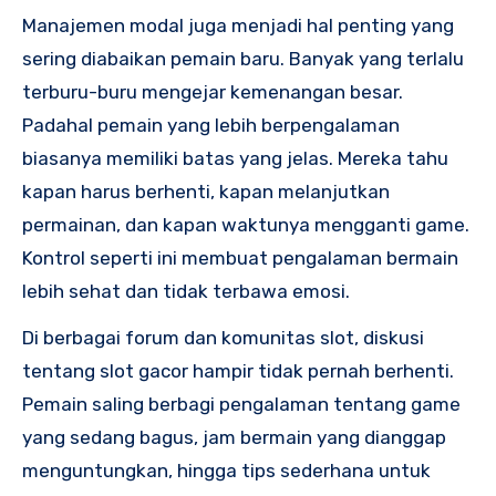
Manajemen modal juga menjadi hal penting yang
sering diabaikan pemain baru. Banyak yang terlalu
terburu-buru mengejar kemenangan besar.
Padahal pemain yang lebih berpengalaman
biasanya memiliki batas yang jelas. Mereka tahu
kapan harus berhenti, kapan melanjutkan
permainan, dan kapan waktunya mengganti game.
Kontrol seperti ini membuat pengalaman bermain
lebih sehat dan tidak terbawa emosi.
Di berbagai forum dan komunitas slot, diskusi
tentang slot gacor hampir tidak pernah berhenti.
Pemain saling berbagi pengalaman tentang game
yang sedang bagus, jam bermain yang dianggap
menguntungkan, hingga tips sederhana untuk