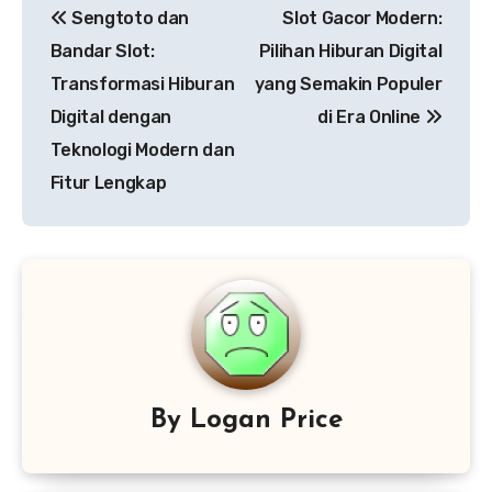
Sengtoto dan
Slot Gacor Modern:
navigation
Bandar Slot:
Pilihan Hiburan Digital
Transformasi Hiburan
yang Semakin Populer
Digital dengan
di Era Online
Teknologi Modern dan
Fitur Lengkap
By
Logan Price