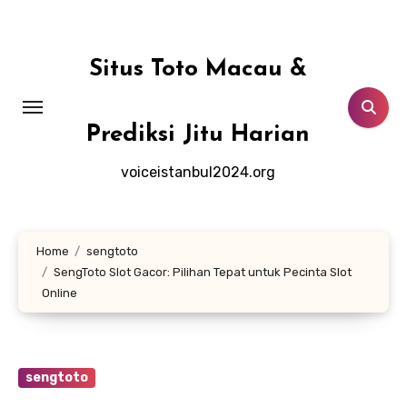
Skip
to
content
Situs Toto Macau &
Prediksi Jitu Harian
voiceistanbul2024.org
Home
sengtoto
SengToto Slot Gacor: Pilihan Tepat untuk Pecinta Slot
Online
sengtoto