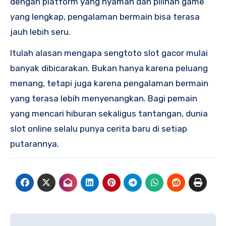
dengan platform yang nyaman dan pilihan game
yang lengkap, pengalaman bermain bisa terasa
jauh lebih seru.
Itulah alasan mengapa sengtoto slot gacor mulai
banyak dibicarakan. Bukan hanya karena peluang
menang, tetapi juga karena pengalaman bermain
yang terasa lebih menyenangkan. Bagi pemain
yang mencari hiburan sekaligus tantangan, dunia
slot online selalu punya cerita baru di setiap
putarannya.
Post