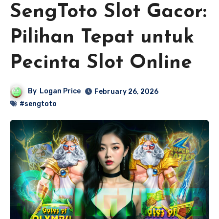
SengToto Slot Gacor:
Pilihan Tepat untuk
Pecinta Slot Online
By
Logan Price
February 26, 2026
#sengtoto