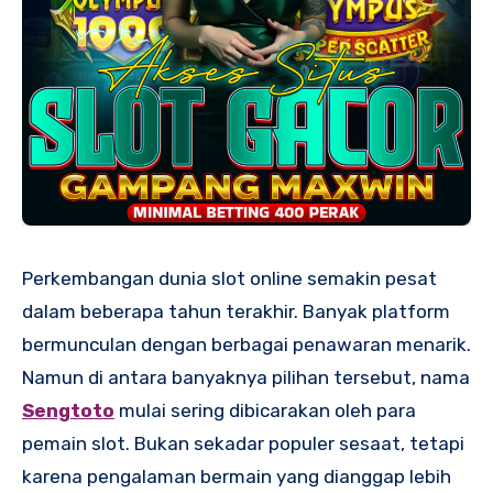
Perkembangan dunia slot online semakin pesat
dalam beberapa tahun terakhir. Banyak platform
bermunculan dengan berbagai penawaran menarik.
Namun di antara banyaknya pilihan tersebut, nama
Sengtoto
mulai sering dibicarakan oleh para
pemain slot. Bukan sekadar populer sesaat, tetapi
karena pengalaman bermain yang dianggap lebih