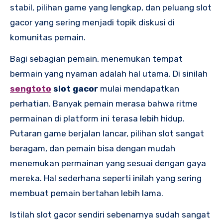
stabil, pilihan game yang lengkap, dan peluang slot
gacor yang sering menjadi topik diskusi di
komunitas pemain.
Bagi sebagian pemain, menemukan tempat
bermain yang nyaman adalah hal utama. Di sinilah
sengtoto
slot gacor
mulai mendapatkan
perhatian. Banyak pemain merasa bahwa ritme
permainan di platform ini terasa lebih hidup.
Putaran game berjalan lancar, pilihan slot sangat
beragam, dan pemain bisa dengan mudah
menemukan permainan yang sesuai dengan gaya
mereka. Hal sederhana seperti inilah yang sering
membuat pemain bertahan lebih lama.
Istilah slot gacor sendiri sebenarnya sudah sangat