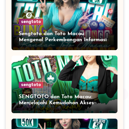
sengtoto
Sengtoto dan Toto Macau:
Mengenal Perkembangan Informasi
Permainan Angka di Era Digital
sengtoto
SENGTOTO dan Toto Macau:
Menjelajahi Kemudahan Akses
Informasi Digital dalam Satu
Platform