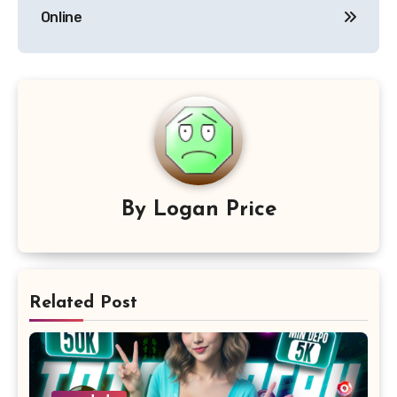
Online
By
Logan Price
Related Post