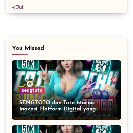
« Jul
You Missed
sengtoto
SENGTOTO dan Toto Macau:
Inovasi Platform Digital yang
Menghadirkan Pengalaman Modern
dan Praktis