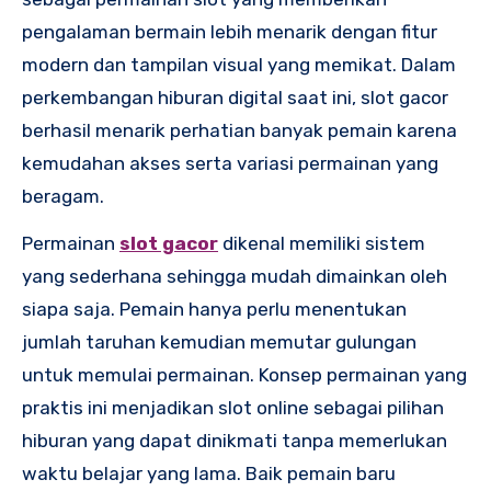
pengalaman bermain lebih menarik dengan fitur
modern dan tampilan visual yang memikat. Dalam
perkembangan hiburan digital saat ini, slot gacor
berhasil menarik perhatian banyak pemain karena
kemudahan akses serta variasi permainan yang
beragam.
Permainan
slot gacor
dikenal memiliki sistem
yang sederhana sehingga mudah dimainkan oleh
siapa saja. Pemain hanya perlu menentukan
jumlah taruhan kemudian memutar gulungan
untuk memulai permainan. Konsep permainan yang
praktis ini menjadikan slot online sebagai pilihan
hiburan yang dapat dinikmati tanpa memerlukan
waktu belajar yang lama. Baik pemain baru