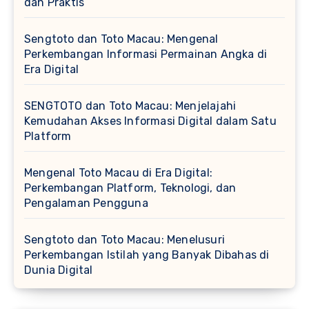
dan Praktis
Sengtoto dan Toto Macau: Mengenal
Perkembangan Informasi Permainan Angka di
Era Digital
SENGTOTO dan Toto Macau: Menjelajahi
Kemudahan Akses Informasi Digital dalam Satu
Platform
Mengenal Toto Macau di Era Digital:
Perkembangan Platform, Teknologi, dan
Pengalaman Pengguna
Sengtoto dan Toto Macau: Menelusuri
Perkembangan Istilah yang Banyak Dibahas di
Dunia Digital