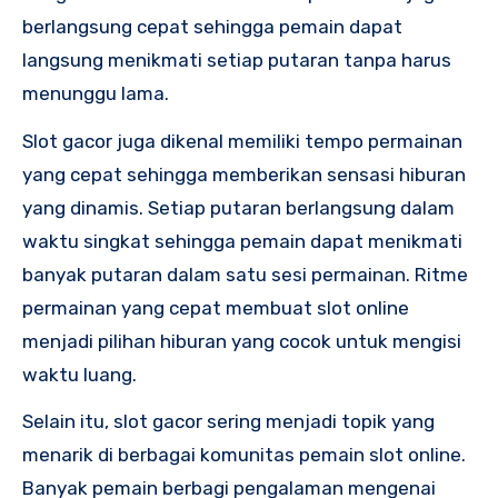
berlangsung cepat sehingga pemain dapat
langsung menikmati setiap putaran tanpa harus
menunggu lama.
Slot gacor juga dikenal memiliki tempo permainan
yang cepat sehingga memberikan sensasi hiburan
yang dinamis. Setiap putaran berlangsung dalam
waktu singkat sehingga pemain dapat menikmati
banyak putaran dalam satu sesi permainan. Ritme
permainan yang cepat membuat slot online
menjadi pilihan hiburan yang cocok untuk mengisi
waktu luang.
Selain itu, slot gacor sering menjadi topik yang
menarik di berbagai komunitas pemain slot online.
Banyak pemain berbagi pengalaman mengenai