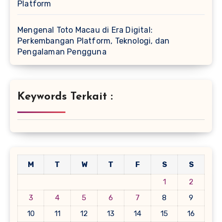
Platform
Mengenal Toto Macau di Era Digital:
Perkembangan Platform, Teknologi, dan
Pengalaman Pengguna
Keywords Terkait :
M
T
W
T
F
S
S
1
2
3
4
5
6
7
8
9
10
11
12
13
14
15
16