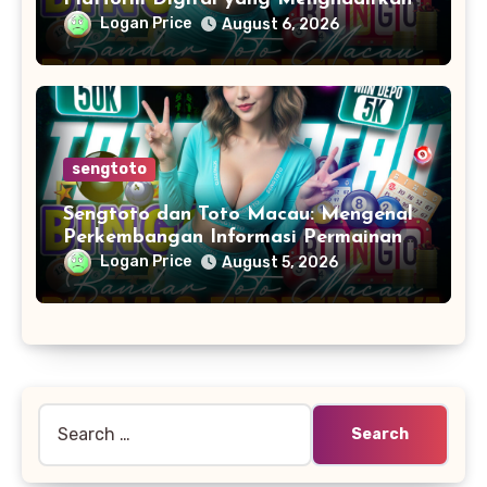
Pengalaman Modern dan Praktis
Logan Price
August 6, 2026
sengtoto
Sengtoto dan Toto Macau: Mengenal
Perkembangan Informasi Permainan
Angka di Era Digital
Logan Price
August 5, 2026
Search
for: