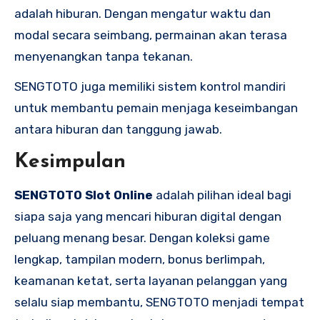
adalah hiburan. Dengan mengatur waktu dan
modal secara seimbang, permainan akan terasa
menyenangkan tanpa tekanan.
SENGTOTO juga memiliki sistem kontrol mandiri
untuk membantu pemain menjaga keseimbangan
antara hiburan dan tanggung jawab.
Kesimpulan
SENGTOTO Slot Online
adalah pilihan ideal bagi
siapa saja yang mencari hiburan digital dengan
peluang menang besar. Dengan koleksi game
lengkap, tampilan modern, bonus berlimpah,
keamanan ketat, serta layanan pelanggan yang
selalu siap membantu, SENGTOTO menjadi tempat