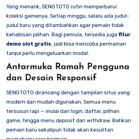
Yang menarik, SENGTOTO rutin memperbarui
koleksi gamenya. Setiap minggu, selalu ada judul-
judul baru yang ditambahkan agar pemain tidak
kehabisan pilihan. Bagi pemula, tersedia juga
fitur
demo slot gratis
, jadi bisa mencoba permainan
tanpa perlu mengeluarkan modal.
Antarmuka Ramah Pengguna
dan Desain Responsif
SENGTOTO dirancang dengan tampilan situs yang
modern dan mudah digunakan. Semua menu
tersusun rapi — mulai dari login, daftar, pilihan
game, hingga menu deposit dan withdraw. Bahkan
pemain baru sekalipun tidak akan kesulitan