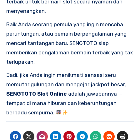
terbaik untuk bermain slot secara nyaman dan
menyenangkan.
Baik Anda seorang pemula yang ingin mencoba
peruntungan, atau pemain berpengalaman yang
mencari tantangan baru, SENGTOTO siap
memberikan pengalaman bermain terbaik yang tak
terlupakan.
Jadi, jika Anda ingin menikmati sensasi seru
memutar gulungan dan mengejar jackpot besar,
SENGTOTO Slot Online
adalah jawabannya —
tempat di mana hiburan dan keberuntungan
berpadu sempurna.