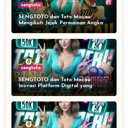
sengtoto
SENGTOTO dan Toto Macau:
Mengikuti Jejak Permainan Angka di
Tengah Perkembangan Digital
sengtoto
SENGTOTO dan Toto Macau:
Inovasi Platform Digital yang
Menghadirkan Pengalaman Modern
dan Praktis