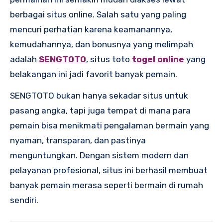
berbagai situs online. Salah satu yang paling
mencuri perhatian karena keamanannya,
kemudahannya, dan bonusnya yang melimpah
adalah
SENGTOTO
, situs toto
togel online
yang
belakangan ini jadi favorit banyak pemain.
SENGTOTO bukan hanya sekadar situs untuk
pasang angka, tapi juga tempat di mana para
pemain bisa menikmati pengalaman bermain yang
nyaman, transparan, dan pastinya
menguntungkan. Dengan sistem modern dan
pelayanan profesional, situs ini berhasil membuat
banyak pemain merasa seperti bermain di rumah
sendiri.