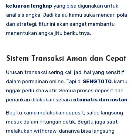
keluaran lengkap
yang bisa digunakan untuk
analisis angka. Jadi kalau kamu suka mencari pola
dan strategi, fitur ini akan sangat membantu
menentukan angka jitu berikutnya.
Sistem Transaksi Aman dan Cepat
Urusan transaksi sering kali jadi hal yang sensitif
dalam permainan online. Tapi di
SENGTOTO
, kamu
nggak perlu khawatir. Semua proses deposit dan
penarikan dilakukan secara
otomatis dan instan
.
Begitu kamu melakukan deposit, saldo langsung
masuk dalam hitungan detik. Begitu juga saat
melakukan withdraw, dananya bisa langsung