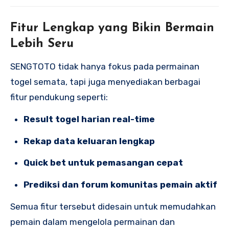
Fitur Lengkap yang Bikin Bermain
Lebih Seru
SENGTOTO tidak hanya fokus pada permainan
togel semata, tapi juga menyediakan berbagai
fitur pendukung seperti:
Result togel harian real-time
Rekap data keluaran lengkap
Quick bet untuk pemasangan cepat
Prediksi dan forum komunitas pemain aktif
Semua fitur tersebut didesain untuk memudahkan
pemain dalam mengelola permainan dan