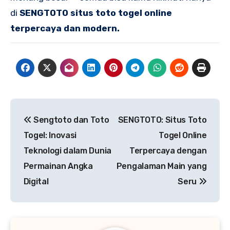
di
SENGTOTO situs toto togel online
terpercaya dan modern.
Post
Sengtoto dan Toto
SENGTOTO: Situs Toto
navigation
Togel: Inovasi
Togel Online
Teknologi dalam Dunia
Terpercaya dengan
Permainan Angka
Pengalaman Main yang
Digital
Seru