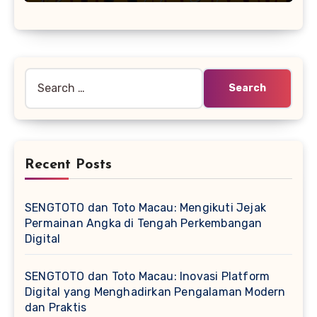
Search
for:
Recent Posts
SENGTOTO dan Toto Macau: Mengikuti Jejak
Permainan Angka di Tengah Perkembangan
Digital
SENGTOTO dan Toto Macau: Inovasi Platform
Digital yang Menghadirkan Pengalaman Modern
dan Praktis