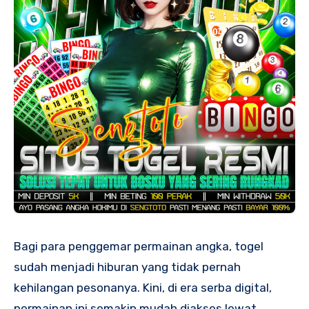
Bagi para penggemar permainan angka, togel
sudah menjadi hiburan yang tidak pernah
kehilangan pesonanya. Kini, di era serba digital,
permainan ini semakin mudah diakses lewat