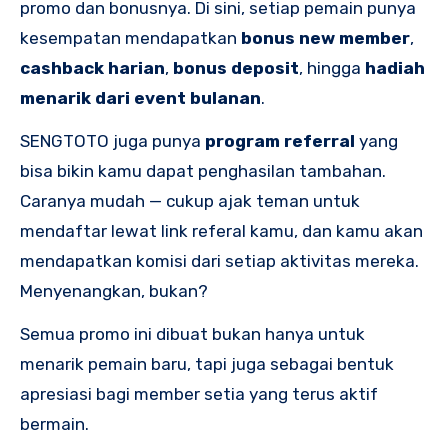
promo dan bonusnya. Di sini, setiap pemain punya
kesempatan mendapatkan
bonus new member
,
cashback harian
,
bonus deposit
, hingga
hadiah
menarik dari event bulanan
.
SENGTOTO juga punya
program referral
yang
bisa bikin kamu dapat penghasilan tambahan.
Caranya mudah — cukup ajak teman untuk
mendaftar lewat link referal kamu, dan kamu akan
mendapatkan komisi dari setiap aktivitas mereka.
Menyenangkan, bukan?
Semua promo ini dibuat bukan hanya untuk
menarik pemain baru, tapi juga sebagai bentuk
apresiasi bagi member setia yang terus aktif
bermain.