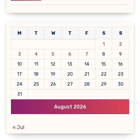
M
T
W
T
F
S
S
1
2
3
4
5
6
7
8
9
10
11
12
13
14
15
16
17
18
19
20
21
22
23
24
25
26
27
28
29
30
31
August 2026
« Jul