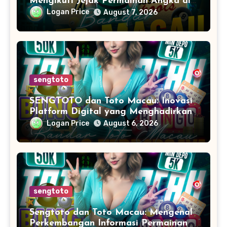
Mengikuti Jejak Permainan Angka di
Tengah Perkembangan Digital
Logan Price
August 7, 2026
sengtoto
SENGTOTO dan Toto Macau: Inovasi
Platform Digital yang Menghadirkan
Pengalaman Modern dan Praktis
Logan Price
August 6, 2026
sengtoto
Sengtoto dan Toto Macau: Mengenal
Perkembangan Informasi Permainan