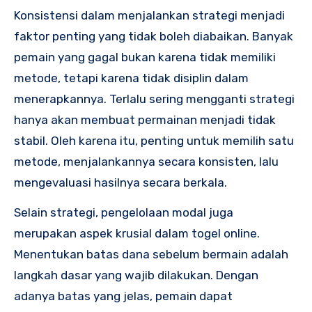
Konsistensi dalam menjalankan strategi menjadi
faktor penting yang tidak boleh diabaikan. Banyak
pemain yang gagal bukan karena tidak memiliki
metode, tetapi karena tidak disiplin dalam
menerapkannya. Terlalu sering mengganti strategi
hanya akan membuat permainan menjadi tidak
stabil. Oleh karena itu, penting untuk memilih satu
metode, menjalankannya secara konsisten, lalu
mengevaluasi hasilnya secara berkala.
Selain strategi, pengelolaan modal juga
merupakan aspek krusial dalam togel online.
Menentukan batas dana sebelum bermain adalah
langkah dasar yang wajib dilakukan. Dengan
adanya batas yang jelas, pemain dapat