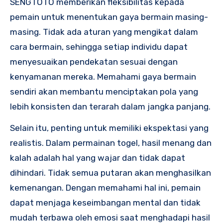
SENGTOTO memberikan fleksibilitas kepada
pemain untuk menentukan gaya bermain masing-
masing. Tidak ada aturan yang mengikat dalam
cara bermain, sehingga setiap individu dapat
menyesuaikan pendekatan sesuai dengan
kenyamanan mereka. Memahami gaya bermain
sendiri akan membantu menciptakan pola yang
lebih konsisten dan terarah dalam jangka panjang.
Selain itu, penting untuk memiliki ekspektasi yang
realistis. Dalam permainan togel, hasil menang dan
kalah adalah hal yang wajar dan tidak dapat
dihindari. Tidak semua putaran akan menghasilkan
kemenangan. Dengan memahami hal ini, pemain
dapat menjaga keseimbangan mental dan tidak
mudah terbawa oleh emosi saat menghadapi hasil