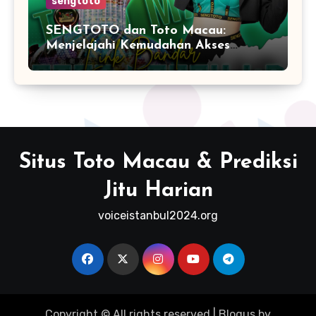
sengtoto
SENGTOTO dan Toto Macau:
Menjelajahi Kemudahan Akses
Informasi Digital dalam Satu
Platform
Situs Toto Macau & Prediksi
Jitu Harian
voiceistanbul2024.org
Copyright © All rights reserved
|
Blogus
by