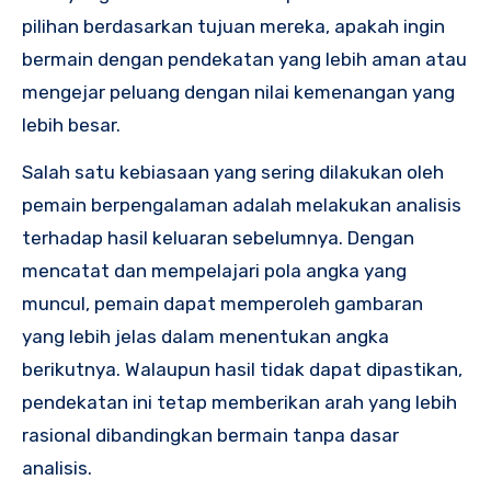
pilihan berdasarkan tujuan mereka, apakah ingin
bermain dengan pendekatan yang lebih aman atau
mengejar peluang dengan nilai kemenangan yang
lebih besar.
Salah satu kebiasaan yang sering dilakukan oleh
pemain berpengalaman adalah melakukan analisis
terhadap hasil keluaran sebelumnya. Dengan
mencatat dan mempelajari pola angka yang
muncul, pemain dapat memperoleh gambaran
yang lebih jelas dalam menentukan angka
berikutnya. Walaupun hasil tidak dapat dipastikan,
pendekatan ini tetap memberikan arah yang lebih
rasional dibandingkan bermain tanpa dasar
analisis.