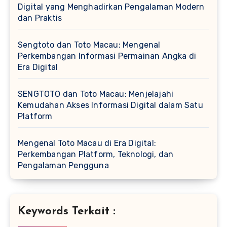
Digital yang Menghadirkan Pengalaman Modern
dan Praktis
Sengtoto dan Toto Macau: Mengenal
Perkembangan Informasi Permainan Angka di
Era Digital
SENGTOTO dan Toto Macau: Menjelajahi
Kemudahan Akses Informasi Digital dalam Satu
Platform
Mengenal Toto Macau di Era Digital:
Perkembangan Platform, Teknologi, dan
Pengalaman Pengguna
Keywords Terkait :