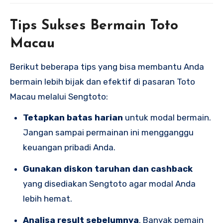
Tips Sukses Bermain Toto
Macau
Berikut beberapa tips yang bisa membantu Anda
bermain lebih bijak dan efektif di pasaran Toto
Macau melalui Sengtoto:
Tetapkan batas harian
untuk modal bermain.
Jangan sampai permainan ini mengganggu
keuangan pribadi Anda.
Gunakan diskon taruhan dan cashback
yang disediakan Sengtoto agar modal Anda
lebih hemat.
Analisa result sebelumnya
. Banyak pemain