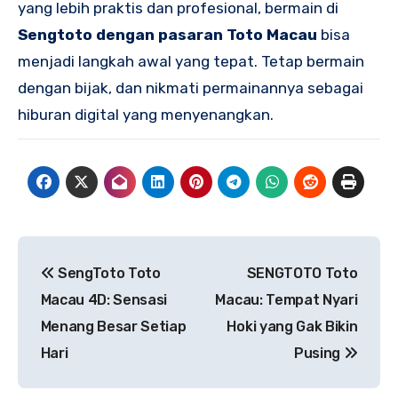
yang lebih praktis dan profesional, bermain di
Sengtoto dengan pasaran Toto Macau
bisa
menjadi langkah awal yang tepat. Tetap bermain
dengan bijak, dan nikmati permainannya sebagai
hiburan digital yang menyenangkan.
Post
SengToto Toto
SENGTOTO Toto
navigation
Macau 4D: Sensasi
Macau: Tempat Nyari
Menang Besar Setiap
Hoki yang Gak Bikin
Hari
Pusing