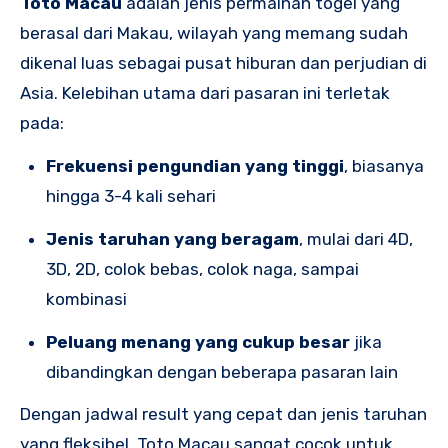
Toto Macau
adalah jenis permainan togel yang
berasal dari Makau, wilayah yang memang sudah
dikenal luas sebagai pusat hiburan dan perjudian di
Asia. Kelebihan utama dari pasaran ini terletak
pada:
Frekuensi pengundian yang tinggi
, biasanya
hingga 3-4 kali sehari
Jenis taruhan yang beragam
, mulai dari 4D,
3D, 2D, colok bebas, colok naga, sampai
kombinasi
Peluang menang yang cukup besar
jika
dibandingkan dengan beberapa pasaran lain
Dengan jadwal result yang cepat dan jenis taruhan
yang fleksibel, Toto Macau sangat cocok untuk