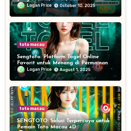
Menguntungkan
Logan Price
October 10, 2025
toto macau
Sengtoto: Platform Togel Online
Favorit untuk Menang di Permainan
Toto Macau 4D
Logan Price
August 1, 2025
toto macau
SENGTOTO: Solusi Terpercaya untuk
Pemain Toto Macau 4D