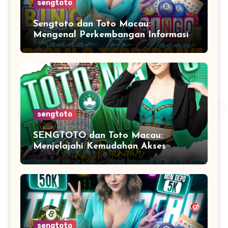
sengtoto
Sengtoto dan Toto Macau:
Mengenal Perkembangan Informasi
Permainan Angka di Era Digital
sengtoto
SENGTOTO dan Toto Macau:
Menjelajahi Kemudahan Akses
Informasi Digital dalam Satu
Platform
sengtoto