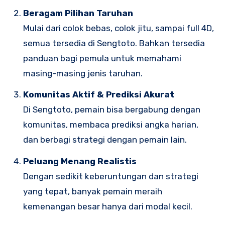
Beragam Pilihan Taruhan
Mulai dari colok bebas, colok jitu, sampai full 4D,
semua tersedia di Sengtoto. Bahkan tersedia
panduan bagi pemula untuk memahami
masing-masing jenis taruhan.
Komunitas Aktif & Prediksi Akurat
Di Sengtoto, pemain bisa bergabung dengan
komunitas, membaca prediksi angka harian,
dan berbagi strategi dengan pemain lain.
Peluang Menang Realistis
Dengan sedikit keberuntungan dan strategi
yang tepat, banyak pemain meraih
kemenangan besar hanya dari modal kecil.