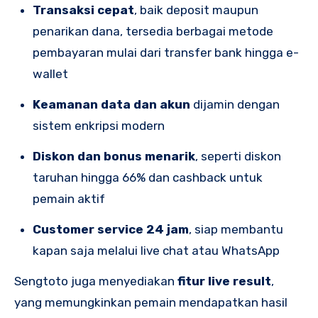
Transaksi cepat
, baik deposit maupun
penarikan dana, tersedia berbagai metode
pembayaran mulai dari transfer bank hingga e-
wallet
Keamanan data dan akun
dijamin dengan
sistem enkripsi modern
Diskon dan bonus menarik
, seperti diskon
taruhan hingga 66% dan cashback untuk
pemain aktif
Customer service 24 jam
, siap membantu
kapan saja melalui live chat atau WhatsApp
Sengtoto juga menyediakan
fitur live result
,
yang memungkinkan pemain mendapatkan hasil