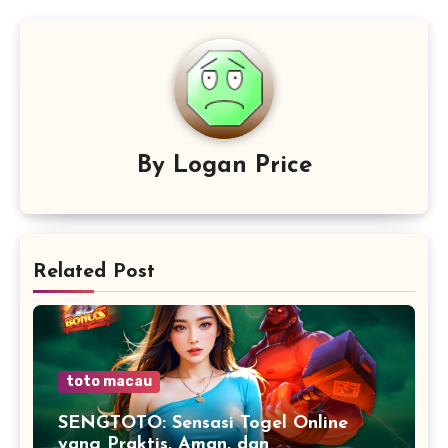
By
Logan Price
Related Post
toto macau
SENGTOTO: Sensasi Togel Online
yang Praktis, Aman, dan