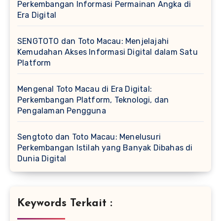
Perkembangan Informasi Permainan Angka di
Era Digital
SENGTOTO dan Toto Macau: Menjelajahi
Kemudahan Akses Informasi Digital dalam Satu
Platform
Mengenal Toto Macau di Era Digital:
Perkembangan Platform, Teknologi, dan
Pengalaman Pengguna
Sengtoto dan Toto Macau: Menelusuri
Perkembangan Istilah yang Banyak Dibahas di
Dunia Digital
Keywords Terkait :