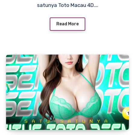
satunya Toto Macau 4D.…
Read More