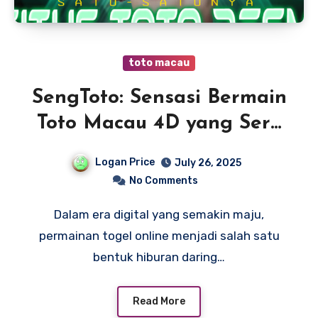
toto macau
SengToto: Sensasi Bermain
Toto Macau 4D yang Seru
dan Menguntungkan
Logan Price
July 26, 2025
No Comments
Dalam era digital yang semakin maju,
permainan togel online menjadi salah satu
bentuk hiburan daring…
Read More