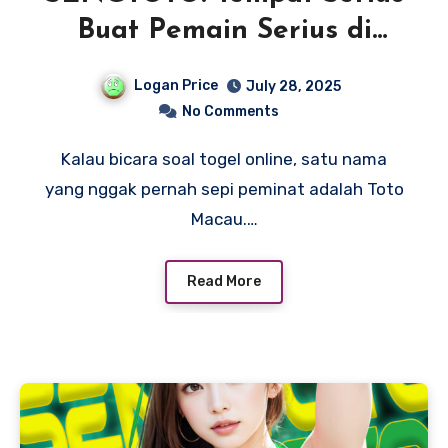
Buat Pemain Serius di
Pasaran Toto Macau
Logan Price
July 28, 2025
No Comments
Kalau bicara soal togel online, satu nama
yang nggak pernah sepi peminat adalah Toto
Macau.…
Read More