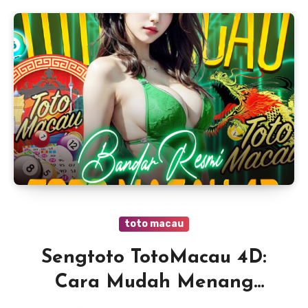
toto macau
Sengtoto TotoMacau 4D:
Cara Mudah Menang
Besar di Togel Online