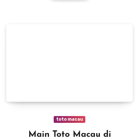
toto macau
Main Toto Macau di