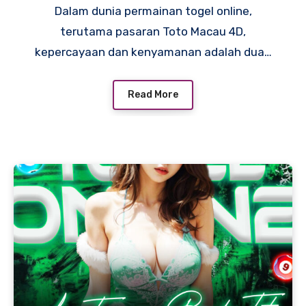
Dalam dunia permainan togel online,
terutama pasaran Toto Macau 4D,
kepercayaan dan kenyamanan adalah dua…
Read More