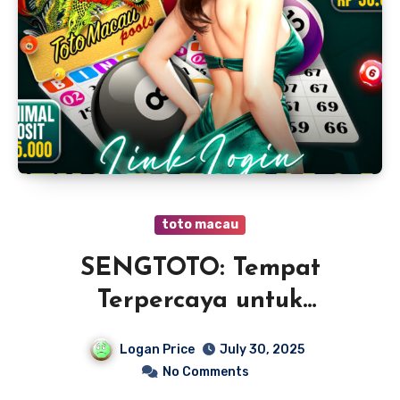
toto macau
SENGTOTO: Tempat
Terpercaya untuk
Menikmati Sensasi Toto
Logan Price
July 30, 2025
Macau 4D
No Comments