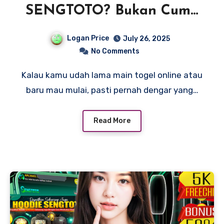
SENGTOTO? Bukan Cuma
Seru, Tapi Cuan Banget!
Logan Price
July 26, 2025
No Comments
Kalau kamu udah lama main togel online atau
baru mau mulai, pasti pernah dengar yang…
Read More