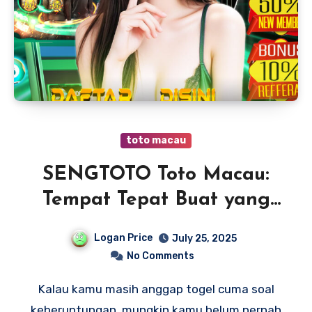
toto macau
SENGTOTO Toto Macau:
Tempat Tepat Buat yang
Mau Menang, Bukan Cuma
Logan Price
July 25, 2025
Coba-Coba
No Comments
Kalau kamu masih anggap togel cuma soal
keberuntungan, mungkin kamu belum pernah