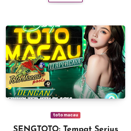
toto macau
SENGTOTO: Tempat Serius