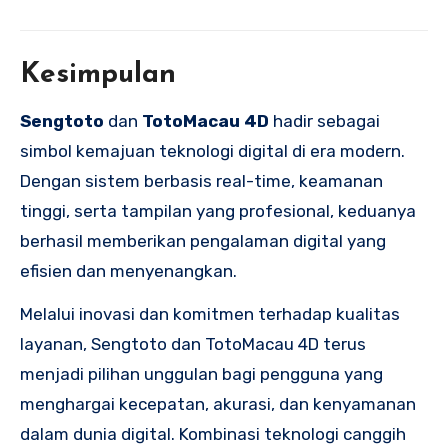
Kesimpulan
Sengtoto
dan
TotoMacau 4D
hadir sebagai
simbol kemajuan teknologi digital di era modern.
Dengan sistem berbasis real-time, keamanan
tinggi, serta tampilan yang profesional, keduanya
berhasil memberikan pengalaman digital yang
efisien dan menyenangkan.
Melalui inovasi dan komitmen terhadap kualitas
layanan, Sengtoto dan TotoMacau 4D terus
menjadi pilihan unggulan bagi pengguna yang
menghargai kecepatan, akurasi, dan kenyamanan
dalam dunia digital. Kombinasi teknologi canggih