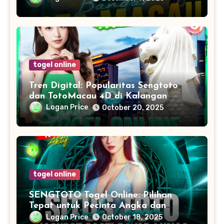
togel online
Tren Digital: Popularitas Sengtoto
dan TotoMacau 4D di Kalangan
Penggemar Angka
Logan Price
October 20, 2025
togel online
SENGTOTO Togel Online: Pilihan
Tepat untuk Pecinta Angka dan
Keberuntungan
Logan Price
October 18, 2025