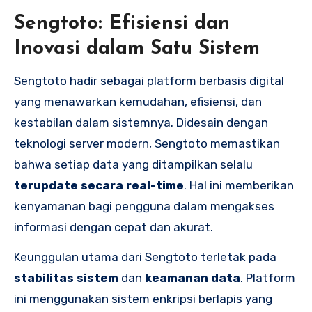
Sengtoto: Efisiensi dan
Inovasi dalam Satu Sistem
Sengtoto hadir sebagai platform berbasis digital
yang menawarkan kemudahan, efisiensi, dan
kestabilan dalam sistemnya. Didesain dengan
teknologi server modern, Sengtoto memastikan
bahwa setiap data yang ditampilkan selalu
terupdate secara real-time
. Hal ini memberikan
kenyamanan bagi pengguna dalam mengakses
informasi dengan cepat dan akurat.
Keunggulan utama dari Sengtoto terletak pada
stabilitas sistem
dan
keamanan data
. Platform
ini menggunakan sistem enkripsi berlapis yang