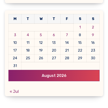
M
T
W
T
F
S
S
1
2
3
4
5
6
7
8
9
10
11
12
13
14
15
16
17
18
19
20
21
22
23
24
25
26
27
28
29
30
31
August 2026
« Jul