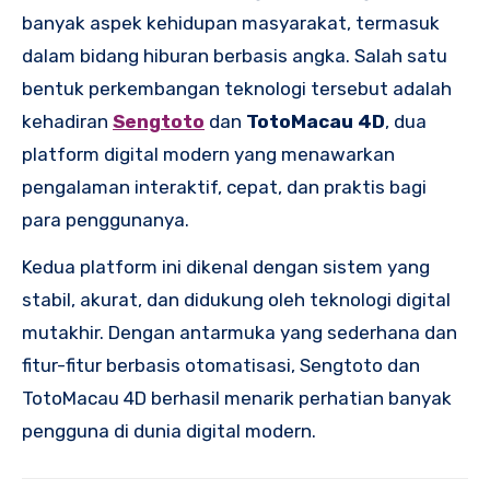
banyak aspek kehidupan masyarakat, termasuk
dalam bidang hiburan berbasis angka. Salah satu
bentuk perkembangan teknologi tersebut adalah
kehadiran
Sengtoto
dan
TotoMacau 4D
, dua
platform digital modern yang menawarkan
pengalaman interaktif, cepat, dan praktis bagi
para penggunanya.
Kedua platform ini dikenal dengan sistem yang
stabil, akurat, dan didukung oleh teknologi digital
mutakhir. Dengan antarmuka yang sederhana dan
fitur-fitur berbasis otomatisasi, Sengtoto dan
TotoMacau 4D berhasil menarik perhatian banyak
pengguna di dunia digital modern.