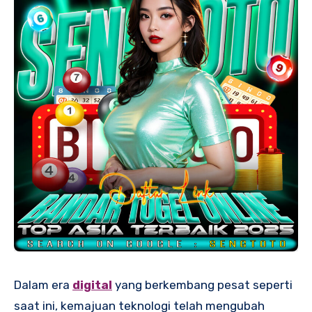
Dalam era
digital
yang berkembang pesat seperti
saat ini, kemajuan teknologi telah mengubah