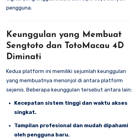
pengguna.
Keunggulan yang Membuat
Sengtoto dan TotoMacau 4D
Diminati
Kedua platform ini memiliki sejumlah keunggulan
yang membuatnya menonjol di antara platform
sejenis. Beberapa keunggulan tersebut antara lain:
Kecepatan sistem tinggi dan waktu akses
singkat.
Tampilan profesional dan mudah dipahami
oleh pengguna baru.