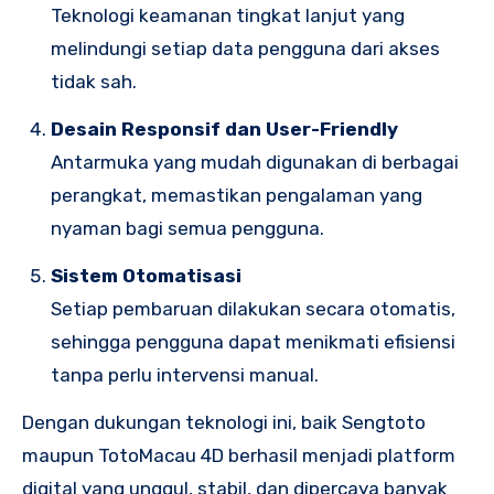
Teknologi keamanan tingkat lanjut yang
melindungi setiap data pengguna dari akses
tidak sah.
Desain Responsif dan User-Friendly
Antarmuka yang mudah digunakan di berbagai
perangkat, memastikan pengalaman yang
nyaman bagi semua pengguna.
Sistem Otomatisasi
Setiap pembaruan dilakukan secara otomatis,
sehingga pengguna dapat menikmati efisiensi
tanpa perlu intervensi manual.
Dengan dukungan teknologi ini, baik Sengtoto
maupun TotoMacau 4D berhasil menjadi platform
digital yang unggul, stabil, dan dipercaya banyak