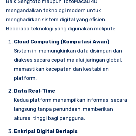
Baik Sengtoto maupun TotoMacau 4D
mengandalkan teknologi modern untuk
menghadirkan sistem digital yang efisien.
Beberapa teknologi yang digunakan meliputi:
Cloud Computing (Komputasi Awan)
Sistem ini memungkinkan data disimpan dan
diakses secara cepat melalui jaringan global,
memastikan kecepatan dan kestabilan
platform.
Data Real-Time
Kedua platform menampilkan informasi secara
langsung tanpa penundaan, memberikan
akurasi tinggi bagi pengguna.
Enkripsi Digital Berlapis