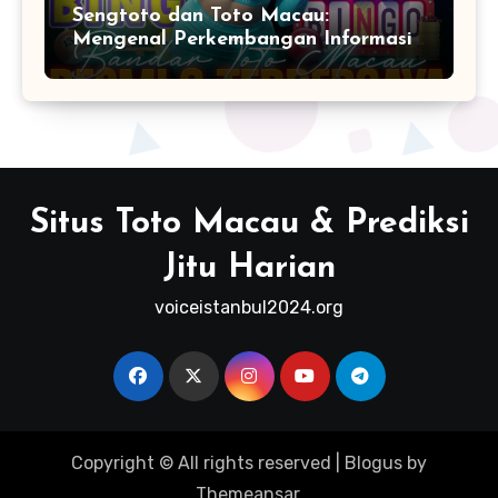
Sengtoto dan Toto Macau:
Mengenal Perkembangan Informasi
Permainan Angka di Era Digital
Situs Toto Macau & Prediksi
Jitu Harian
voiceistanbul2024.org
Copyright © All rights reserved
|
Blogus
by
Themeansar
.