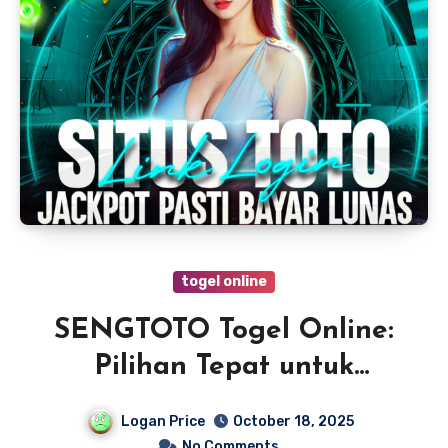
togel online
SENGTOTO Togel Online:
Pilihan Tepat untuk
Pecinta Angka dan
Logan Price
October 18, 2025
Keberuntungan
No Comments