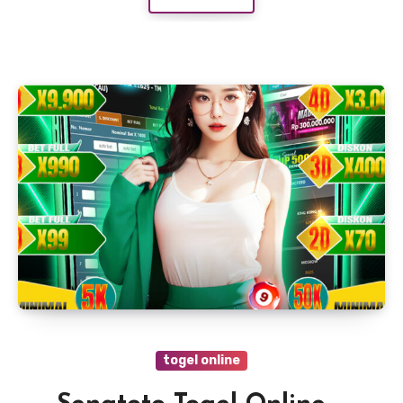
togel online