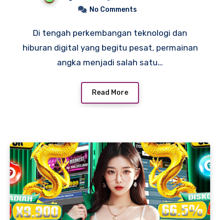
4D di Era Digital
No Comments
Di tengah perkembangan teknologi dan
hiburan digital yang begitu pesat, permainan
angka menjadi salah satu…
Read More