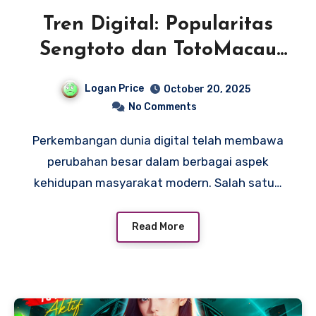
Tren Digital: Popularitas
Sengtoto dan TotoMacau
4D di Kalangan
Logan Price
October 20, 2025
Penggemar Angka
No Comments
Perkembangan dunia digital telah membawa
perubahan besar dalam berbagai aspek
kehidupan masyarakat modern. Salah satu…
Read More