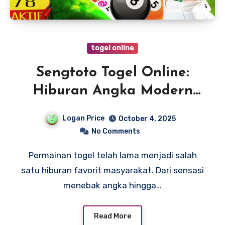
togel online
Sengtoto Togel Online:
Hiburan Angka Modern
yang Praktis dan
Logan Price
October 4, 2025
Menyenangkan
No Comments
Permainan togel telah lama menjadi salah
satu hiburan favorit masyarakat. Dari sensasi
menebak angka hingga…
Read More