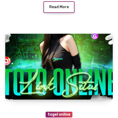
Read More
togel online