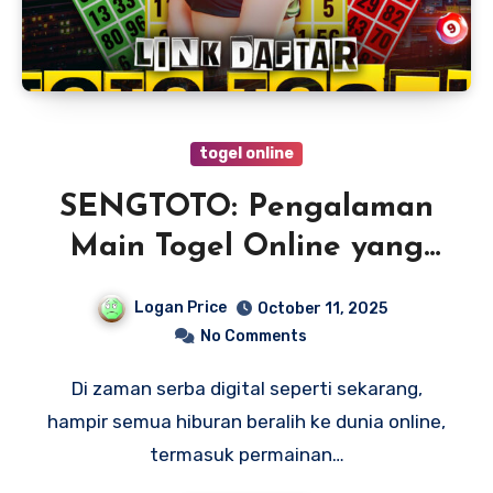
togel online
SENGTOTO: Pengalaman
Main Togel Online yang
Praktis dan
Logan Price
October 11, 2025
Menguntungkan
No Comments
Di zaman serba digital seperti sekarang,
hampir semua hiburan beralih ke dunia online,
termasuk permainan…