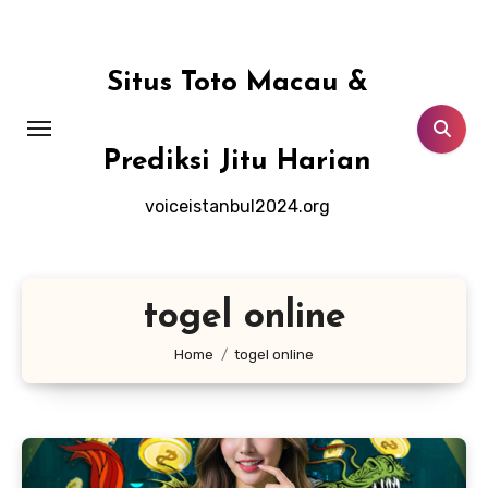
Skip
to
content
Situs Toto Macau &
Prediksi Jitu Harian
voiceistanbul2024.org
togel online
Home
togel online