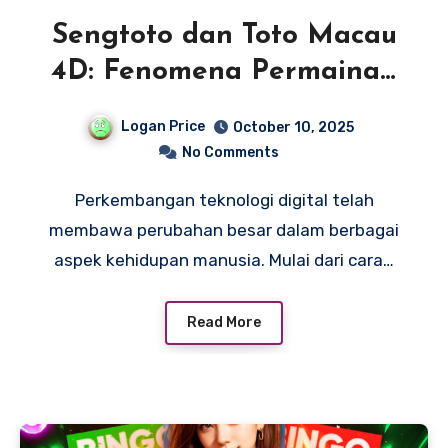
Sengtoto dan Toto Macau
4D: Fenomena Permainan
Angka di Dunia Digital
Logan Price
October 10, 2025
No Comments
Perkembangan teknologi digital telah
membawa perubahan besar dalam berbagai
aspek kehidupan manusia. Mulai dari cara…
Read More