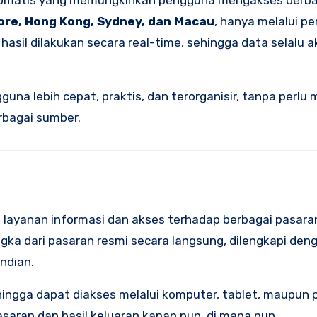
omatis yang memungkinkan pengguna mengakses berba
ore, Hong Kong, Sydney, dan Macau
, hanya melalui p
asil dilakukan secara real-time, sehingga data selalu a
guna lebih cepat, praktis, dan terorganisir, tanpa perl
rbagai sumber.
 layanan informasi dan akses terhadap berbagai pasaran
ngka dari pasaran resmi secara langsung, dilengkapi deng
ndian.
ingga dapat diakses melalui komputer, tablet, maupun 
aran dan hasil keluaran kapan pun, di mana pun.