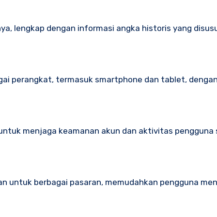
a, lengkap dengan informasi angka historis yang disus
agai perangkat, termasuk smartphone dan tablet, dengan
untuk menjaga keamanan akun dan aktivitas pengguna
dian untuk berbagai pasaran, memudahkan pengguna me