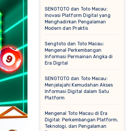
SENGTOTO dan Toto Macau:
Inovasi Platform Digital yang
Menghadirkan Pengalaman
Modern dan Praktis
Sengtoto dan Toto Macau:
Mengenal Perkembangan
Informasi Permainan Angka di
Era Digital
SENGTOTO dan Toto Macau:
Menjelajahi Kemudahan Akses
Informasi Digital dalam Satu
Platform
Mengenal Toto Macau di Era
Digital: Perkembangan Platform,
Teknologi, dan Pengalaman