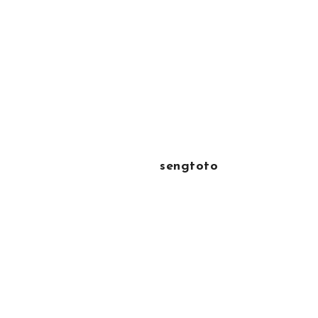
sengtoto