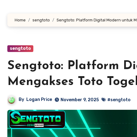
Home
sengtoto
Sengtoto: Platform Digital Modern untuk 
sengtoto
Sengtoto: Platform D
Mengakses Toto Togel
By
Logan Price
November 9, 2025
#sengtoto