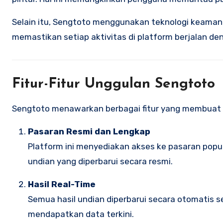
Selain itu, Sengtoto menggunakan teknologi keaman
memastikan setiap aktivitas di platform berjalan d
Fitur-Fitur Unggulan Sengtoto
Sengtoto menawarkan berbagai fitur yang membuat p
Pasaran Resmi dan Lengkap
Platform ini menyediakan akses ke pasaran popul
undian yang diperbarui secara resmi.
Hasil Real-Time
Semua hasil undian diperbarui secara otomatis 
mendapatkan data terkini.