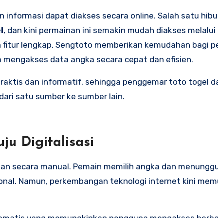
an informasi dapat diakses secara online. Salah satu hib
l
, dan kini permainan ini semakin mudah diakses melalui
n fitur lengkap, Sengtoto memberikan kemudahan bagi 
a mengakses data angka secara cepat dan efisien.
raktis dan informatif, sehingga penggemar toto togel d
ari satu sumber ke sumber lain.
u Digitalisasi
ankan secara manual. Pemain memilih angka dan menunggu
ional. Namun, perkembangan teknologi internet kini me