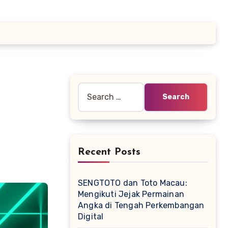
Search
for:
Recent Posts
SENGTOTO dan Toto Macau:
Mengikuti Jejak Permainan
Angka di Tengah Perkembangan
Digital