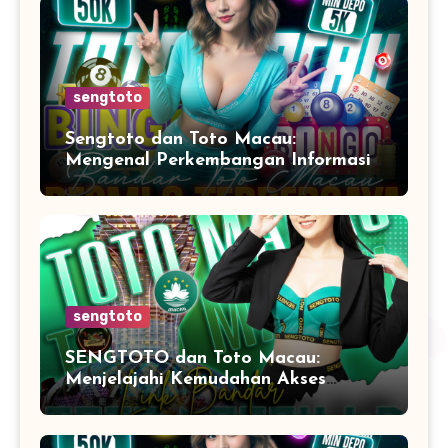
sengtoto
Sengtoto dan Toto Macau:
Mengenal Perkembangan Informasi
Permainan Angka di Era Digital
sengtoto
SENGTOTO dan Toto Macau:
Menjelajahi Kemudahan Akses
Informasi Digital dalam Satu
Platform