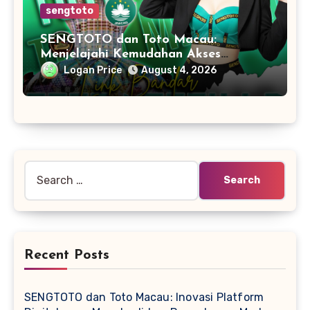
sengtoto
SENGTOTO dan Toto Macau:
Menjelajahi Kemudahan Akses
Informasi Digital dalam Satu Platform
Logan Price
August 4, 2026
Search
for:
Recent Posts
SENGTOTO dan Toto Macau: Inovasi Platform