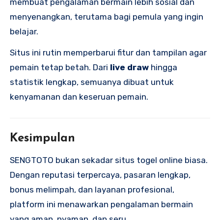
membuat pengalaman bermain lebih sosial dan
menyenangkan, terutama bagi pemula yang ingin
belajar.
Situs ini rutin memperbarui fitur dan tampilan agar
pemain tetap betah. Dari
live draw
hingga
statistik lengkap, semuanya dibuat untuk
kenyamanan dan keseruan pemain.
Kesimpulan
SENGTOTO bukan sekadar situs togel online biasa.
Dengan reputasi terpercaya, pasaran lengkap,
bonus melimpah, dan layanan profesional,
platform ini menawarkan pengalaman bermain
yang aman, nyaman, dan seru.