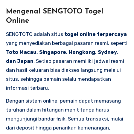
Mengenal SENGTOTO Togel
Online
SENGTOTO adalah situs
togel online terpercaya
yang menyediakan berbagai pasaran resmi, seperti
Toto Macau, Singapore, Hongkong, Sydney,
dan Japan
. Setiap pasaran memiliki jadwal resmi
dan hasil keluaran bisa diakses langsung melalui
situs, sehingga pemain selalu mendapatkan
informasi terbaru.
Dengan sistem online, pemain dapat memasang
taruhan dalam hitungan menit tanpa harus
mengunjungi bandar fisik. Semua transaksi, mulai
dari deposit hingga penarikan kemenangan,