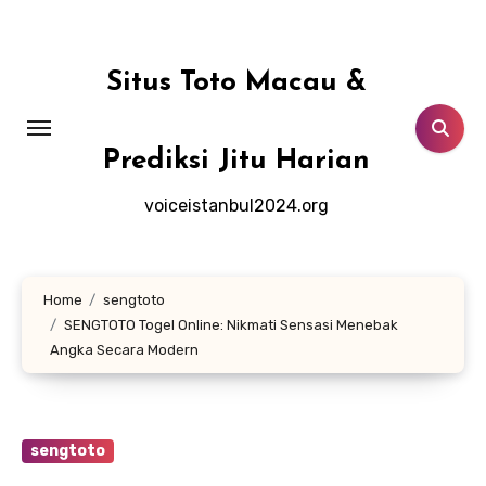
Skip
to
content
Situs Toto Macau &
Prediksi Jitu Harian
voiceistanbul2024.org
Home
sengtoto
SENGTOTO Togel Online: Nikmati Sensasi Menebak
Angka Secara Modern
sengtoto