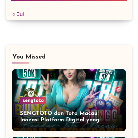
« Jul
You Missed
sengtoto
SENGTOTO dan Toto Macau:
Inovasi Platform Digital yang
Menghadirkan Pengalaman Modern
dan Praktis