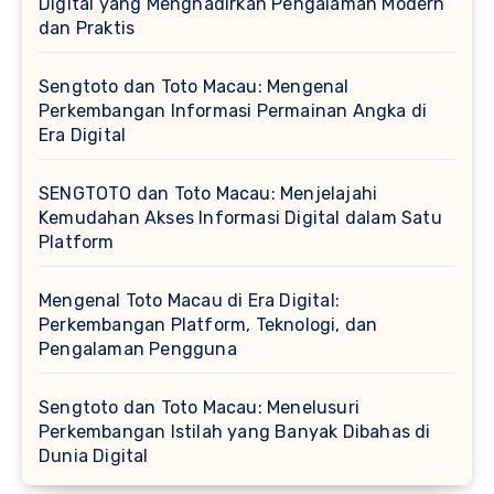
Digital yang Menghadirkan Pengalaman Modern
dan Praktis
Sengtoto dan Toto Macau: Mengenal
Perkembangan Informasi Permainan Angka di
Era Digital
SENGTOTO dan Toto Macau: Menjelajahi
Kemudahan Akses Informasi Digital dalam Satu
Platform
Mengenal Toto Macau di Era Digital:
Perkembangan Platform, Teknologi, dan
Pengalaman Pengguna
Sengtoto dan Toto Macau: Menelusuri
Perkembangan Istilah yang Banyak Dibahas di
Dunia Digital