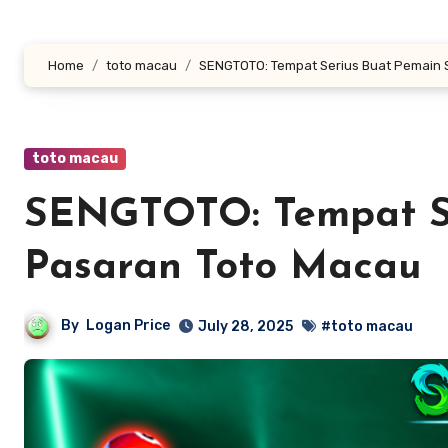
Home
toto macau
SENGTOTO: Tempat Serius Buat Pemain S
toto macau
SENGTOTO: Tempat Se
Pasaran Toto Macau
By
Logan Price
July 28, 2025
#toto macau