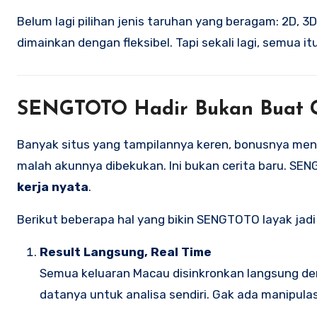
Belum lagi pilihan jenis taruhan yang beragam: 2D, 3
dimainkan dengan fleksibel. Tapi sekali lagi, semua 
SENGTOTO Hadir Bukan Buat 
Banyak situs yang tampilannya keren, bonusnya meng
malah akunnya dibekukan. Ini bukan cerita baru. SE
kerja nyata
.
Berikut beberapa hal yang bikin SENGTOTO layak ja
Result Langsung, Real Time
Semua keluaran Macau disinkronkan langsung deng
datanya untuk analisa sendiri. Gak ada manipulas