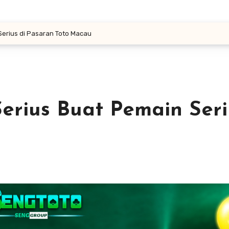
erius di Pasaran Toto Macau
rius Buat Pemain Seri