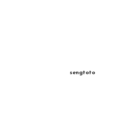
sengtoto