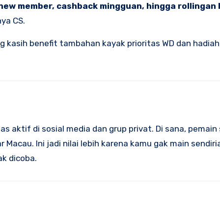
new member, cashback mingguan, hingga rollingan 
nya CS.
g kasih benefit tambahan kayak prioritas WD dan hadiah
aktif di sosial media dan grup privat. Di sana, pemain 
r Macau. Ini jadi nilai lebih karena kamu gak main sendiri
ak dicoba.