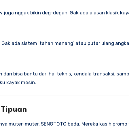
 juga nggak bikin deg-degan. Gak ada alasan klasik kay
ak ada sistem ‘tahan menang’ atau putar ulang angka. 
an bisa bantu dari hal teknis, kendala transaksi, samp
ku kayak mesin.
 Tipuan
atnya muter-muter. SENGTOTO beda. Mereka kasih promo 