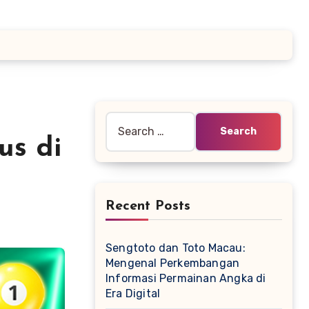
Search
for:
us di
Recent Posts
Sengtoto dan Toto Macau:
Mengenal Perkembangan
Informasi Permainan Angka di
Era Digital