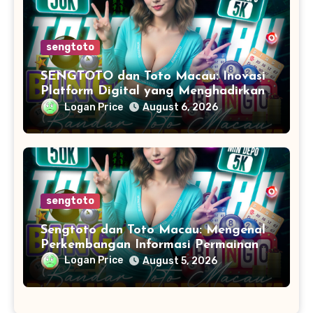
sengtoto
SENGTOTO dan Toto Macau: Inovasi
Platform Digital yang Menghadirkan
Pengalaman Modern dan Praktis
Logan Price
August 6, 2026
sengtoto
Sengtoto dan Toto Macau: Mengenal
Perkembangan Informasi Permainan
Angka di Era Digital
Logan Price
August 5, 2026