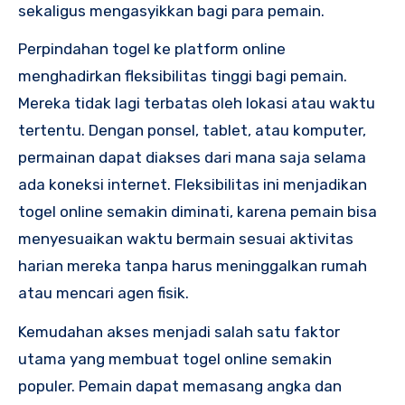
sekaligus mengasyikkan bagi para pemain.
Perpindahan togel ke platform online
menghadirkan fleksibilitas tinggi bagi pemain.
Mereka tidak lagi terbatas oleh lokasi atau waktu
tertentu. Dengan ponsel, tablet, atau komputer,
permainan dapat diakses dari mana saja selama
ada koneksi internet. Fleksibilitas ini menjadikan
togel online semakin diminati, karena pemain bisa
menyesuaikan waktu bermain sesuai aktivitas
harian mereka tanpa harus meninggalkan rumah
atau mencari agen fisik.
Kemudahan akses menjadi salah satu faktor
utama yang membuat togel online semakin
populer. Pemain dapat memasang angka dan