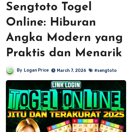
Sengtoto Togel
Online: Hiburan
Angka Modern yang
Praktis dan Menarik
By
Logan Price
March 7, 2026
#sengtoto