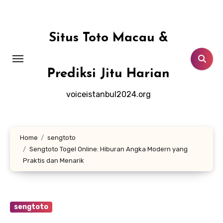
Skip
to
content
Situs Toto Macau &
Prediksi Jitu Harian
voiceistanbul2024.org
Home
sengtoto
Sengtoto Togel Online: Hiburan Angka Modern yang
Praktis dan Menarik
sengtoto