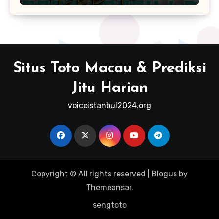
Platform
Situs Toto Macau & Prediksi
Jitu Harian
voiceistanbul2024.org
Copyright © All rights reserved
|
Blogus
by
Themeansar
.
sengtoto