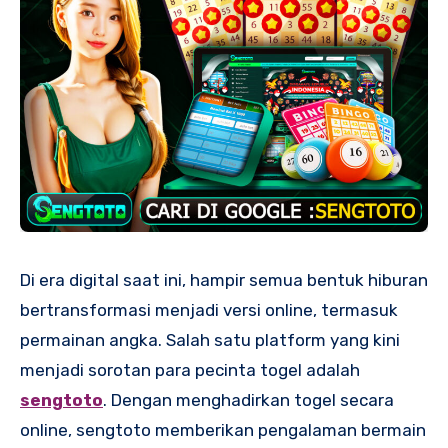
Di era digital saat ini, hampir semua bentuk hiburan
bertransformasi menjadi versi online, termasuk
permainan angka. Salah satu platform yang kini
menjadi sorotan para pecinta togel adalah
sengtoto
. Dengan menghadirkan togel secara
online, sengtoto memberikan pengalaman bermain