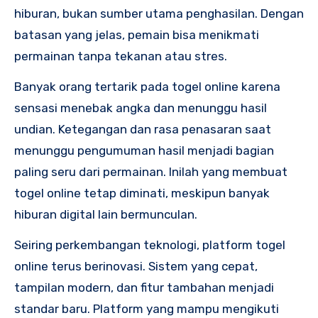
hiburan, bukan sumber utama penghasilan. Dengan
batasan yang jelas, pemain bisa menikmati
permainan tanpa tekanan atau stres.
Banyak orang tertarik pada togel online karena
sensasi menebak angka dan menunggu hasil
undian. Ketegangan dan rasa penasaran saat
menunggu pengumuman hasil menjadi bagian
paling seru dari permainan. Inilah yang membuat
togel online tetap diminati, meskipun banyak
hiburan digital lain bermunculan.
Seiring perkembangan teknologi, platform togel
online terus berinovasi. Sistem yang cepat,
tampilan modern, dan fitur tambahan menjadi
standar baru. Platform yang mampu mengikuti