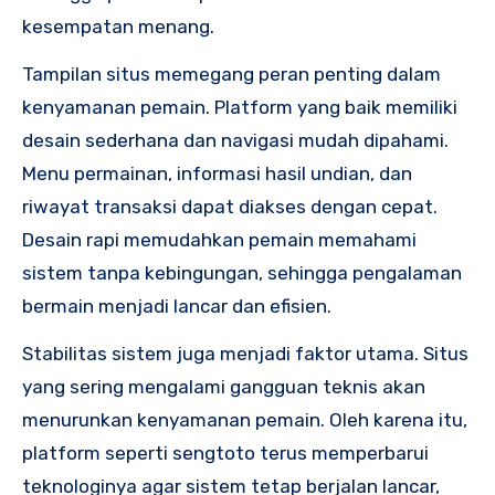
kesempatan menang.
Tampilan situs memegang peran penting dalam
kenyamanan pemain. Platform yang baik memiliki
desain sederhana dan navigasi mudah dipahami.
Menu permainan, informasi hasil undian, dan
riwayat transaksi dapat diakses dengan cepat.
Desain rapi memudahkan pemain memahami
sistem tanpa kebingungan, sehingga pengalaman
bermain menjadi lancar dan efisien.
Stabilitas sistem juga menjadi faktor utama. Situs
yang sering mengalami gangguan teknis akan
menurunkan kenyamanan pemain. Oleh karena itu,
platform seperti sengtoto terus memperbarui
teknologinya agar sistem tetap berjalan lancar,