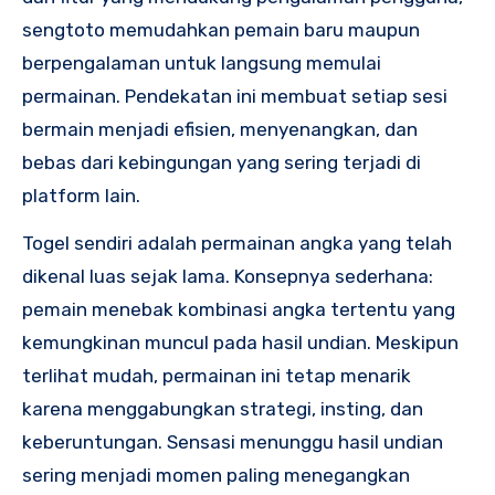
sengtoto memudahkan pemain baru maupun
berpengalaman untuk langsung memulai
permainan. Pendekatan ini membuat setiap sesi
bermain menjadi efisien, menyenangkan, dan
bebas dari kebingungan yang sering terjadi di
platform lain.
Togel sendiri adalah permainan angka yang telah
dikenal luas sejak lama. Konsepnya sederhana:
pemain menebak kombinasi angka tertentu yang
kemungkinan muncul pada hasil undian. Meskipun
terlihat mudah, permainan ini tetap menarik
karena menggabungkan strategi, insting, dan
keberuntungan. Sensasi menunggu hasil undian
sering menjadi momen paling menegangkan