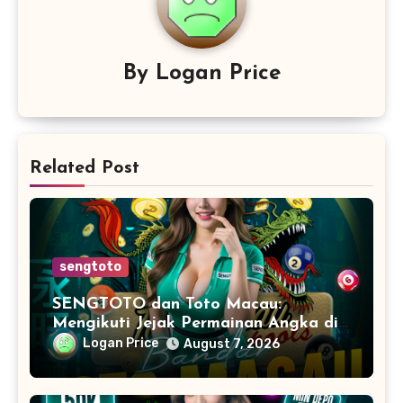
By
Logan Price
Related Post
sengtoto
SENGTOTO dan Toto Macau:
Mengikuti Jejak Permainan Angka di
Tengah Perkembangan Digital
Logan Price
August 7, 2026