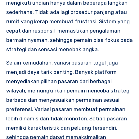
mengikuti undian hanya dalam beberapa langkah
sederhana. Tidak ada lagi prosedur panjang atau
rumit yang kerap membuat frustrasi. Sistem yang
cepat dan responsif memastikan pengalaman
bermain nyaman, sehingga pemain bisa fokus pada
strategi dan sensasi menebak angka.
Selain kemudahan, variasi pasaran togel juga
menjadi daya tarik penting. Banyak platform
menyediakan pilihan pasaran dari berbagai
wilayah, memungkinkan pemain mencoba strategi
berbeda dan menyesuaikan permainan sesuai
preferensi. Variasi pasaran membuat permainan
lebih dinamis dan tidak monoton. Setiap pasaran
memiliki karakteristik dan peluang tersendiri,
sehingga pemain dapat memaksimalkan