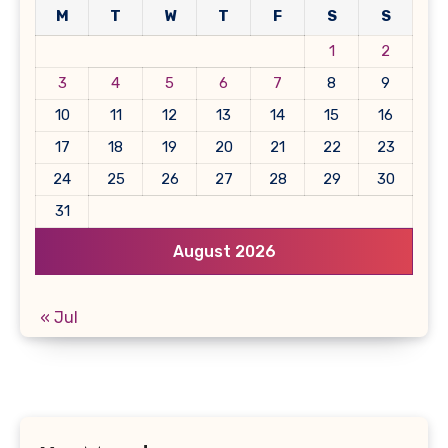
M
T
W
T
F
S
S
1
2
3
4
5
6
7
8
9
10
11
12
13
14
15
16
17
18
19
20
21
22
23
24
25
26
27
28
29
30
31
August 2026
« Jul