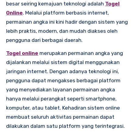
besar seiring kemajuan teknologi adalah
Togel
Online
. Melalui platform berbasis internet,
permainan angka ini kini hadir dengan sistem yang
lebih praktis, modern, dan mudah diakses oleh
pengguna dari berbagai daerah.
Togel online
merupakan permainan angka yang
dijalankan melalui sistem digital menggunakan
jaringan internet. Dengan adanya teknologi ini,
pengguna dapat mengakses berbagai platform
yang menyediakan layanan permainan angka
hanya melalui perangkat seperti smartphone,
komputer, atau tablet. Kehadiran sistem online
membuat seluruh aktivitas permainan dapat
dilakukan dalam satu platform yang terintegrasi.