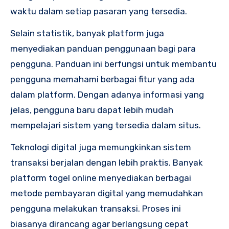
waktu dalam setiap pasaran yang tersedia.
Selain statistik, banyak platform juga
menyediakan panduan penggunaan bagi para
pengguna. Panduan ini berfungsi untuk membantu
pengguna memahami berbagai fitur yang ada
dalam platform. Dengan adanya informasi yang
jelas, pengguna baru dapat lebih mudah
mempelajari sistem yang tersedia dalam situs.
Teknologi digital juga memungkinkan sistem
transaksi berjalan dengan lebih praktis. Banyak
platform togel online menyediakan berbagai
metode pembayaran digital yang memudahkan
pengguna melakukan transaksi. Proses ini
biasanya dirancang agar berlangsung cepat