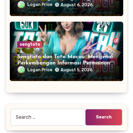
Pengalaman Modern dan Praktis
Logan Price
August 6, 2026
sengtoto
Sengtoto dan Toto Macau: Mengenal
Perkembangan Informasi Permainan
Angka di Era Digital
Logan Price
August 5, 2026
Search
for: