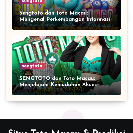
sengtoto
Sengtoto dan Toto Macau:
Mengenal Perkembangan Informasi
Permainan Angka di Era Digital
sengtoto
SENGTOTO dan Toto Macau:
Menjelajahi Kemudahan Akses
Informasi Digital dalam Satu
Platform