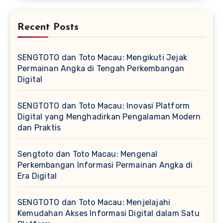
Recent Posts
SENGTOTO dan Toto Macau: Mengikuti Jejak
Permainan Angka di Tengah Perkembangan
Digital
SENGTOTO dan Toto Macau: Inovasi Platform
Digital yang Menghadirkan Pengalaman Modern
dan Praktis
Sengtoto dan Toto Macau: Mengenal
Perkembangan Informasi Permainan Angka di
Era Digital
SENGTOTO dan Toto Macau: Menjelajahi
Kemudahan Akses Informasi Digital dalam Satu