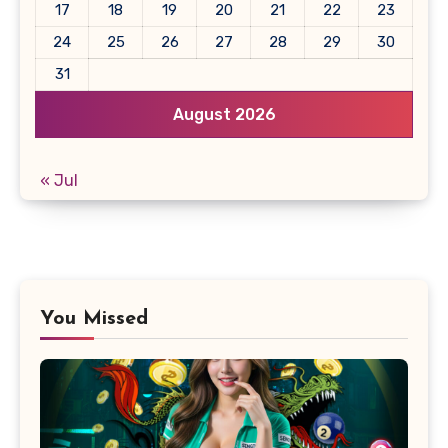
17
18
19
20
21
22
23
24
25
26
27
28
29
30
31
August 2026
« Jul
You Missed