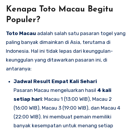
Kenapa Toto Macau Begitu
Populer?
Toto Macau
adalah salah satu pasaran togel yang
paling banyak dimainkan di Asia, terutama di
Indonesia. Hal ini tidak lepas dari keunggulan-
keunggulan yang ditawarkan pasaran ini, di
antaranya:
Jadwal Result Empat Kali Sehari
Pasaran Macau mengeluarkan hasil
4 kali
setiap hari
: Macau 1 (13:00 WIB), Macau 2
(16:00 WIB), Macau 3 (19:00 WIB), dan Macau 4
(22:00 WIB). Ini membuat pemain memiliki
banyak kesempatan untuk menang setiap