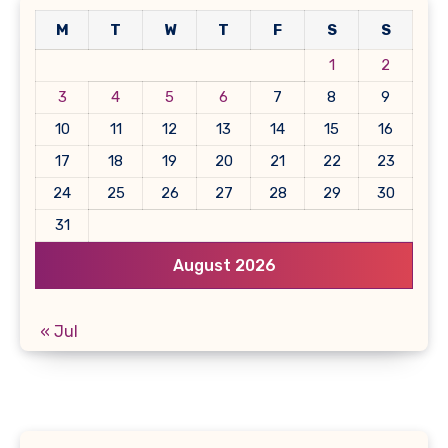
M
T
W
T
F
S
S
1
2
3
4
5
6
7
8
9
10
11
12
13
14
15
16
17
18
19
20
21
22
23
24
25
26
27
28
29
30
31
August 2026
« Jul