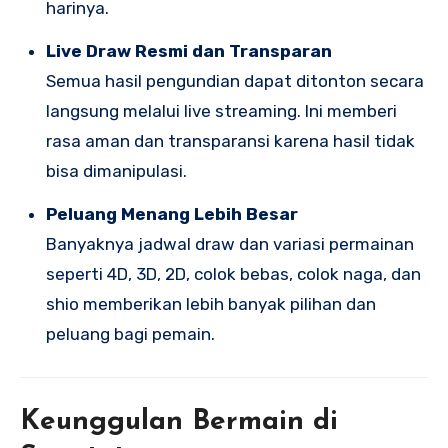
harinya.
Live Draw Resmi dan Transparan
Semua hasil pengundian dapat ditonton secara
langsung melalui live streaming. Ini memberi
rasa aman dan transparansi karena hasil tidak
bisa dimanipulasi.
Peluang Menang Lebih Besar
Banyaknya jadwal draw dan variasi permainan
seperti 4D, 3D, 2D, colok bebas, colok naga, dan
shio memberikan lebih banyak pilihan dan
peluang bagi pemain.
Keunggulan Bermain di