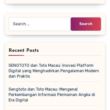
Search
for:
Recent Posts
SENGTOTO dan Toto Macau: Inovasi Platform
Digital yang Menghadirkan Pengalaman Modern
dan Praktis
Sengtoto dan Toto Macau: Mengenal
Perkembangan Informasi Permainan Angka di
Era Digital