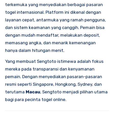
terkemuka yang menyediakan berbagai pasaran
togel internasional. Platform ini dikenal dengan
layanan cepat, antarmuka yang ramah pengguna,
dan sistem keamanan yang canggih. Pemain bisa
dengan mudah mendaftar, melakukan deposit,
memasang angka, dan menarik kemenangan
hanya dalam hitungan menit.
Yang membuat Sengtoto istimewa adalah fokus
mereka pada transparansi dan kenyamanan
pemain. Dengan menyediakan pasaran-pasaran
resmi seperti Singapore, Hongkong, Sydney, dan
terutama
Macau
, Sengtoto menjadi pilihan utama
bagi para pecinta togel online.