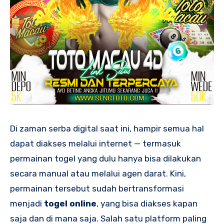
Di zaman serba digital saat ini, hampir semua hal
dapat diakses melalui internet — termasuk
permainan togel yang dulu hanya bisa dilakukan
secara manual atau melalui agen darat. Kini,
permainan tersebut sudah bertransformasi
menjadi
togel online
, yang bisa diakses kapan
saja dan di mana saja. Salah satu platform paling