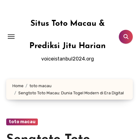
Skip
to
content
Situs Toto Macau &
Prediksi Jitu Harian
voiceistanbul2024.org
Home
toto macau
Sengtoto Toto Macau: Dunia Togel Modern di Era Digital
toto macau