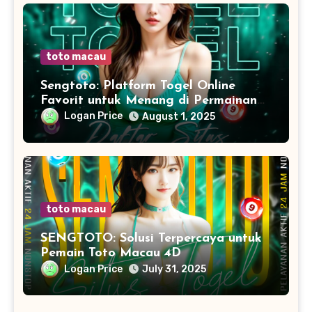
toto macau
Sengtoto: Platform Togel Online
Favorit untuk Menang di Permainan
Toto Macau 4D
Logan Price
August 1, 2025
toto macau
SENGTOTO: Solusi Terpercaya untuk
Pemain Toto Macau 4D
Logan Price
July 31, 2025