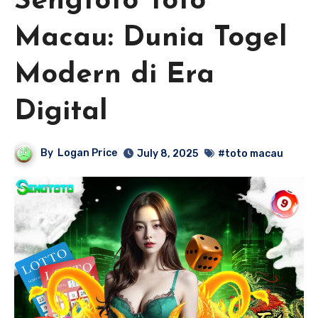
Sengtoto Toto
Macau: Dunia Togel
Modern di Era
Digital
By
Logan Price
July 8, 2025
#toto macau