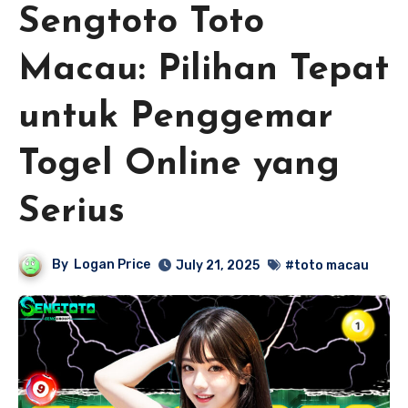
Sengtoto Toto
Macau: Pilihan Tepat
untuk Penggemar
Togel Online yang
Serius
By
Logan Price
July 21, 2025
#toto macau