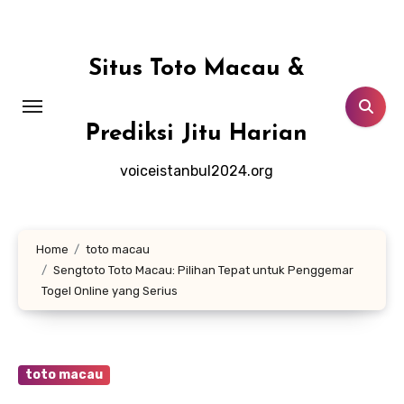
Skip
to
content
Situs Toto Macau &
Prediksi Jitu Harian
voiceistanbul2024.org
Home
toto macau
Sengtoto Toto Macau: Pilihan Tepat untuk Penggemar
Togel Online yang Serius
toto macau