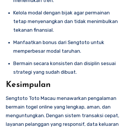
menemukan tren.
Kelola modal dengan bijak agar permainan
tetap menyenangkan dan tidak menimbulkan
tekanan finansial.
Manfaatkan bonus dari Sengtoto untuk
memperbesar modal taruhan.
Bermain secara konsisten dan disiplin sesuai
strategi yang sudah dibuat.
Kesimpulan
Sengtoto Toto Macau menawarkan pengalaman
bermain togel online yang lengkap, aman, dan
menguntungkan. Dengan sistem transaksi cepat,
layanan pelanggan yang responsif, data keluaran