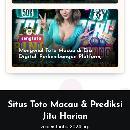
Platform
sengtoto
Mengenal Toto Macau di Era
Digital: Perkembangan Platform,
Teknologi, dan Pengalaman
Pengguna
Situs Toto Macau & Prediksi
Jitu Harian
voiceistanbul2024.org