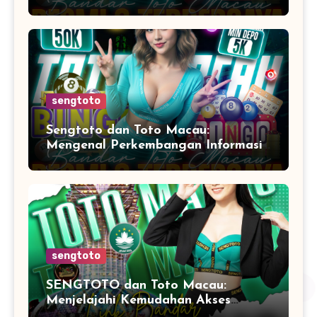
Menghadirkan Pengalaman Modern
dan Praktis
sengtoto
Sengtoto dan Toto Macau:
Mengenal Perkembangan Informasi
Permainan Angka di Era Digital
sengtoto
SENGTOTO dan Toto Macau:
Menjelajahi Kemudahan Akses
Informasi Digital dalam Satu