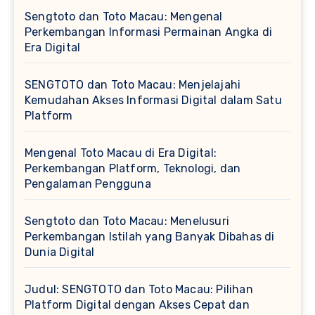
Sengtoto dan Toto Macau: Mengenal
Perkembangan Informasi Permainan Angka di
Era Digital
SENGTOTO dan Toto Macau: Menjelajahi
Kemudahan Akses Informasi Digital dalam Satu
Platform
Mengenal Toto Macau di Era Digital:
Perkembangan Platform, Teknologi, dan
Pengalaman Pengguna
Sengtoto dan Toto Macau: Menelusuri
Perkembangan Istilah yang Banyak Dibahas di
Dunia Digital
Judul: SENGTOTO dan Toto Macau: Pilihan
Platform Digital dengan Akses Cepat dan