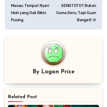
navigation
Macau: Tempat Nyari
SENGTOTO? Bukan
Hoki yang Gak Bikin
Cuma Seru, Tapi Cuan
Pusing
Banget!
By
Logan Price
Related Post