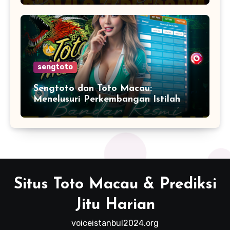
Pengguna
sengtoto
Sengtoto dan Toto Macau:
Menelusuri Perkembangan Istilah
yang Banyak Dibahas di Dunia
Digital
Situs Toto Macau & Prediksi
Jitu Harian
voiceistanbul2024.org