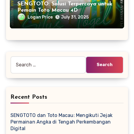
SENGTOTO: Solusi Terpercaya untuk
Pemain Toto Macau 4D
Logan Price
July 31, 2025
Search
for:
Recent Posts
SENGTOTO dan Toto Macau: Mengikuti Jejak
Permainan Angka di Tengah Perkembangan
Digital