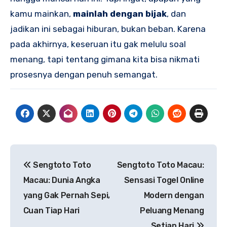
kamu mainkan,
mainlah dengan bijak
, dan
jadikan ini sebagai hiburan, bukan beban. Karena
pada akhirnya, keseruan itu gak melulu soal
menang, tapi tentang gimana kita bisa nikmati
prosesnya dengan penuh semangat.
Post
Sengtoto Toto
Sengtoto Toto Macau:
navigation
Macau: Dunia Angka
Sensasi Togel Online
yang Gak Pernah Sepi,
Modern dengan
Cuan Tiap Hari
Peluang Menang
Setiap Hari