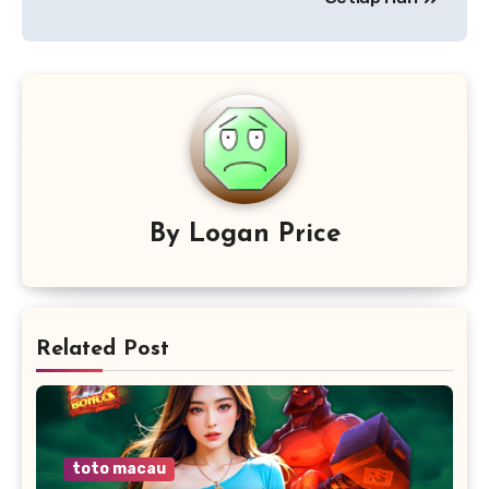
By
Logan Price
Related Post
toto macau