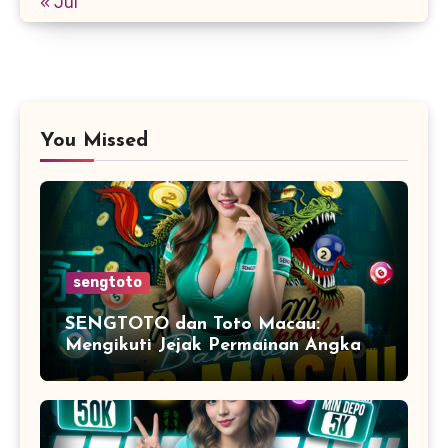
« Jul
You Missed
sengtoto
SENGTOTO dan Toto Macau:
Mengikuti Jejak Permainan Angka di
Tengah Perkembangan Digital