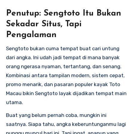
Penutup: Sengtoto Itu Bukan
Sekadar Situs, Tapi
Pengalaman
Sengtoto bukan cuma tempat buat cari untung
dari angka. Ini udah jadi tempat di mana banyak
orang ngerasa nyaman, tertantang, dan senang.
Kombinasi antara tampilan modern, sistem cepat,
promo menarik, dan pasaran populer kayak Toto
Macau bikin Sengtoto layak dijadikan tempat main
utama.
Buat yang belum pernah coba, mungkin ini
saatnya. Siapa tahu, angka keberuntunganmu lagi
nunggu muncul hari ini. Tapi ingat, apapun yang