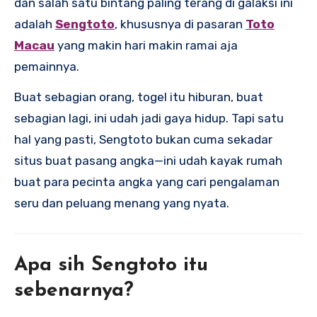
dan salah satu bintang paling terang di galaksi ini
adalah
Sengtoto
, khususnya di pasaran
Toto
Macau
yang makin hari makin ramai aja
pemainnya.
Buat sebagian orang, togel itu hiburan, buat
sebagian lagi, ini udah jadi gaya hidup. Tapi satu
hal yang pasti, Sengtoto bukan cuma sekadar
situs buat pasang angka—ini udah kayak rumah
buat para pecinta angka yang cari pengalaman
seru dan peluang menang yang nyata.
Apa sih Sengtoto itu
sebenarnya?