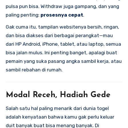
pulsa pun bisa. Withdraw juga gampang, dan yang
paling penting:
prosesnya cepat
.
Gak cuma itu, tampilan websitenya bersih, ringan,
dan bisa diakses dari berbagai perangkat—mau
dari HP Android, iPhone, tablet, atau laptop, semua
bisa jalan mulus. Ini penting banget, apalagi buat
pemain yang suka pasang angka sambil kerja, atau
sambil rebahan di rumah.
Modal Receh, Hadiah Gede
Salah satu hal paling menarik dari dunia togel
adalah kenyataan bahwa kamu gak perlu keluar
duit banyak buat bisa menang banyak. Di