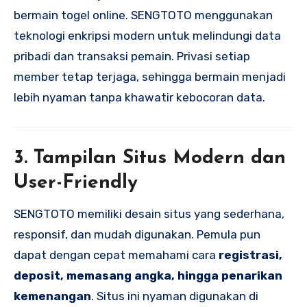
bermain togel online. SENGTOTO menggunakan
teknologi enkripsi modern untuk melindungi data
pribadi dan transaksi pemain. Privasi setiap
member tetap terjaga, sehingga bermain menjadi
lebih nyaman tanpa khawatir kebocoran data.
3. Tampilan Situs Modern dan
User-Friendly
SENGTOTO memiliki desain situs yang sederhana,
responsif, dan mudah digunakan. Pemula pun
dapat dengan cepat memahami cara
registrasi,
deposit, memasang angka, hingga penarikan
kemenangan
. Situs ini nyaman digunakan di