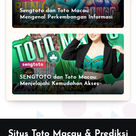
Sengtoto dan Toto Macau:
Mengenal Perkembangan Informasi
Permainan Angka di Era Digital
sengtoto
SENGTOTO dan Toto Macau:
Menjelajahi Kemudahan Akses
Informasi Digital dalam Satu
Platform
Situs Toto Macau & Prediksi