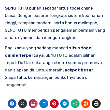
SENGTOTO
bukan sekadar situs togel online
biasa. Dengan pasaran lengkap, sistem keamanan
tinggi, tampilan modern, serta bonus melimpah,
SENGTOTO memberikan pengalaman bermain yang
aman, nyaman, dan menguntungkan.
Bagi kamu yang sedang mencari
situs togel
online terpercaya
, SENGTOTO adalah pilihan
tepat. Daftar sekarang, nikmati semua promonya,
dan siapkan diri untuk meraih
jackpot besar
.
Siapa tahu, kemenangan berikutnya ada di
tanganmu!