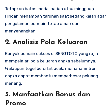
Tetapkan batas modal harian atau mingguan.
Hindari menambah taruhan saat sedang kalah agar
pengalaman bermain tetap aman dan
menyenangkan.
2. Analisis Pola Keluaran
Banyak pemain sukses di SENGTOTO yang rajin
mempelajari pola keluaran angka sebelumnya.
Walaupun togel bersifat acak, memahami tren
angka dapat membantu memperbesar peluang
menang.
3. Manfaatkan Bonus dan
Promo