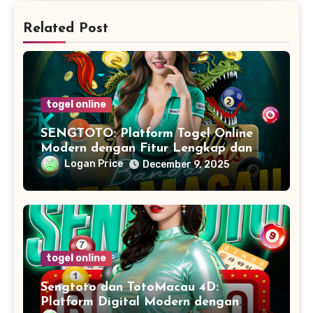
Related Post
togel online
SENGTOTO: Platform Togel Online
Modern dengan Fitur Lengkap dan
Praktis
Logan Price
December 9, 2025
togel online
Sengtoto dan TotoMacau 4D:
Platform Digital Modern dengan