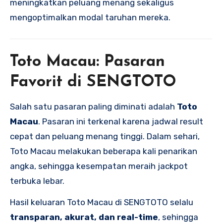
meningkatkan peluang menang sekaligus
mengoptimalkan modal taruhan mereka.
Toto Macau: Pasaran
Favorit di SENGTOTO
Salah satu pasaran paling diminati adalah
Toto
Macau
. Pasaran ini terkenal karena jadwal result
cepat dan peluang menang tinggi. Dalam sehari,
Toto Macau melakukan beberapa kali penarikan
angka, sehingga kesempatan meraih jackpot
terbuka lebar.
Hasil keluaran Toto Macau di SENGTOTO selalu
transparan, akurat, dan real-time
, sehingga