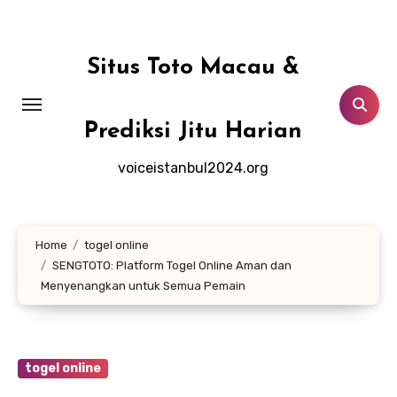
Skip
to
content
Situs Toto Macau &
Prediksi Jitu Harian
voiceistanbul2024.org
Home
togel online
SENGTOTO: Platform Togel Online Aman dan
Menyenangkan untuk Semua Pemain
togel online