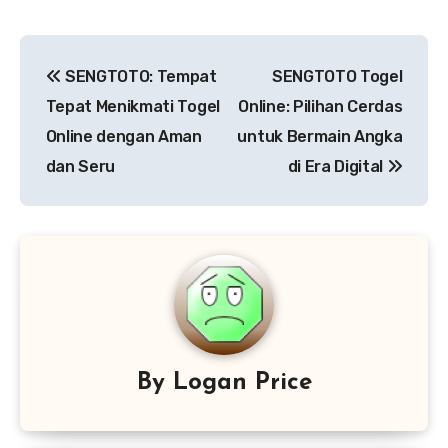
Post
SENGTOTO: Tempat
SENGTOTO Togel
navigation
Tepat Menikmati Togel
Online: Pilihan Cerdas
Online dengan Aman
untuk Bermain Angka
dan Seru
di Era Digital
By
Logan Price