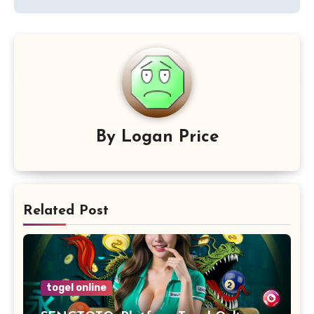
By
Logan Price
Related Post
togel online