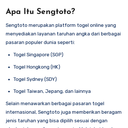
Apa Itu Sengtoto?
Sengtoto merupakan platform togel online yang
menyediakan layanan taruhan angka dari berbagai
pasaran populer dunia seperti:
Togel Singapore (SGP)
Togel Hongkong (HK)
Togel Sydney (SDY)
Togel Taiwan, Jepang, dan lainnya
Selain menawarkan berbagai pasaran togel
internasional, Sengtoto juga memberikan beragam
jenis taruhan yang bisa dipilih sesuai dengan