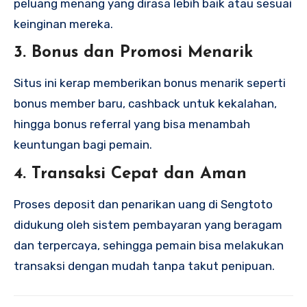
peluang menang yang dirasa lebih baik atau sesuai
keinginan mereka.
3. Bonus dan Promosi Menarik
Situs ini kerap memberikan bonus menarik seperti
bonus member baru, cashback untuk kekalahan,
hingga bonus referral yang bisa menambah
keuntungan bagi pemain.
4. Transaksi Cepat dan Aman
Proses deposit dan penarikan uang di Sengtoto
didukung oleh sistem pembayaran yang beragam
dan terpercaya, sehingga pemain bisa melakukan
transaksi dengan mudah tanpa takut penipuan.