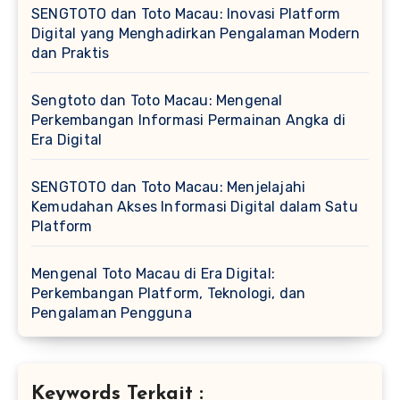
SENGTOTO dan Toto Macau: Inovasi Platform
Digital yang Menghadirkan Pengalaman Modern
dan Praktis
Sengtoto dan Toto Macau: Mengenal
Perkembangan Informasi Permainan Angka di
Era Digital
SENGTOTO dan Toto Macau: Menjelajahi
Kemudahan Akses Informasi Digital dalam Satu
Platform
Mengenal Toto Macau di Era Digital:
Perkembangan Platform, Teknologi, dan
Pengalaman Pengguna
Keywords Terkait :