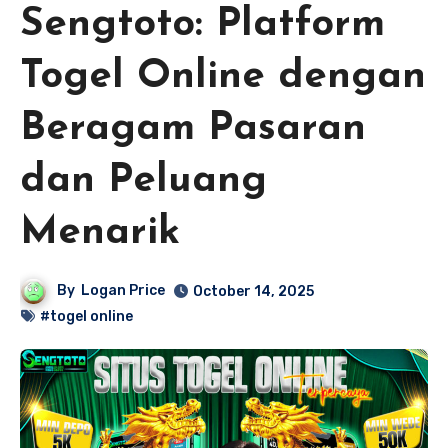
Sengtoto: Platform
Togel Online dengan
Beragam Pasaran
dan Peluang
Menarik
By
Logan Price
October 14, 2025
#togel online