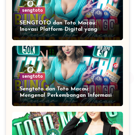
sengtoto
SENGTOTO dan Toto Macau:
Inovasi Platform Digital yang
Menghadirkan Pengalaman Modern
dan Praktis
sengtoto
Sengtoto dan Toto Macau:
Mengenal Perkembangan Informasi
Permainan Angka di Era Digital