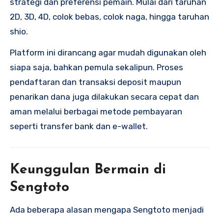
strategi dan preferensi pemain. Mulai dari taruhan
2D, 3D, 4D, colok bebas, colok naga, hingga taruhan
shio.
Platform ini dirancang agar mudah digunakan oleh
siapa saja, bahkan pemula sekalipun. Proses
pendaftaran dan transaksi deposit maupun
penarikan dana juga dilakukan secara cepat dan
aman melalui berbagai metode pembayaran
seperti transfer bank dan e-wallet.
Keunggulan Bermain di
Sengtoto
Ada beberapa alasan mengapa Sengtoto menjadi