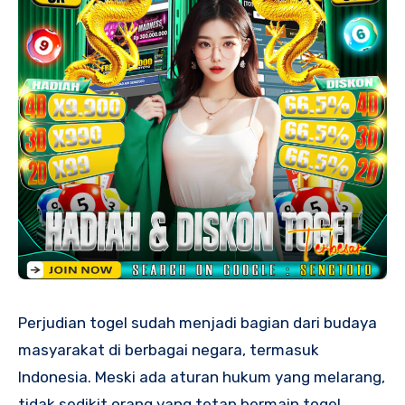
Perjudian togel sudah menjadi bagian dari budaya
masyarakat di berbagai negara, termasuk
Indonesia. Meski ada aturan hukum yang melarang,
tidak sedikit orang yang tetap bermain togel