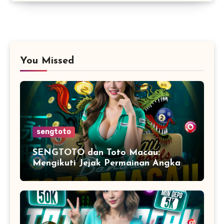
You Missed
sengtoto
SENGTOTO dan Toto Macau:
Mengikuti Jejak Permainan Angka di
Tengah Perkembangan Digital