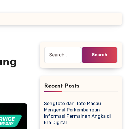
Search
for:
ang
Recent Posts
Sengtoto dan Toto Macau:
Mengenal Perkembangan
Informasi Permainan Angka di
Era Digital