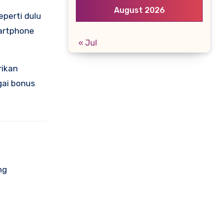
August 2026
seperti dulu
martphone
« Jul
ikan
gai bonus
ng