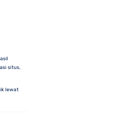
asil
i situs,
ik lewat