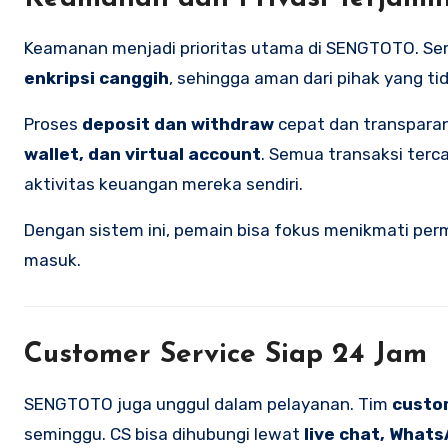
Keamanan menjadi prioritas utama di SENGTOTO. Sem
enkripsi canggih
, sehingga aman dari pihak yang t
Proses
deposit dan withdraw
cepat dan transparan
wallet, dan virtual account
. Semua transaksi ter
aktivitas keuangan mereka sendiri.
Dengan sistem ini, pemain bisa fokus menikmati pe
masuk.
Customer Service Siap 24 Jam
SENGTOTO juga unggul dalam pelayanan. Tim
custom
seminggu. CS bisa dihubungi lewat
live chat, What