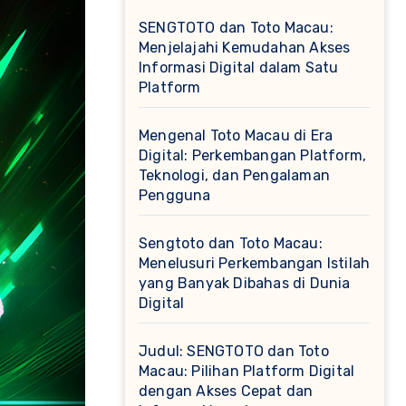
SENGTOTO dan Toto Macau:
Menjelajahi Kemudahan Akses
Informasi Digital dalam Satu
Platform
Mengenal Toto Macau di Era
Digital: Perkembangan Platform,
Teknologi, dan Pengalaman
Pengguna
Sengtoto dan Toto Macau:
Menelusuri Perkembangan Istilah
yang Banyak Dibahas di Dunia
Digital
Judul: SENGTOTO dan Toto
Macau: Pilihan Platform Digital
dengan Akses Cepat dan