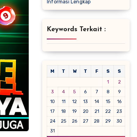
Informasi Lengkap
Keywords Terkait :
M
T
W
T
F
S
S
1
2
3
4
5
6
7
8
9
10
11
12
13
14
15
16
17
18
19
20
21
22
23
24
25
26
27
28
29
30
31