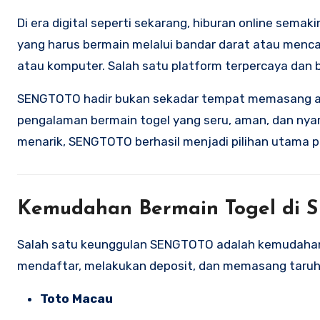
Di era digital seperti sekarang, hiburan online semak
yang harus bermain melalui bandar darat atau menca
atau komputer. Salah satu platform terpercaya dan 
SENGTOTO hadir bukan sekadar tempat memasang an
pengalaman bermain togel yang seru, aman, dan nya
menarik, SENGTOTO berhasil menjadi pilihan utama pa
Kemudahan Bermain Togel di
Salah satu keunggulan SENGTOTO adalah kemudahan
mendaftar, melakukan deposit, dan memasang taruh
Toto Macau