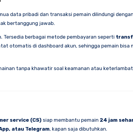
ua data pribadi dan transaksi pemain dilindungi denga
idak bertanggung jawab.
. Tersedia berbagai metode pembayaran seperti
transf
catat otomatis di dashboard akun, sehingga pemain bis
rmainan tanpa khawatir soal keamanan atau keterlambat
er service (CS)
siap membantu pemain
24 jam sehar
sApp, atau Telegram
, kapan saja dibutuhkan.